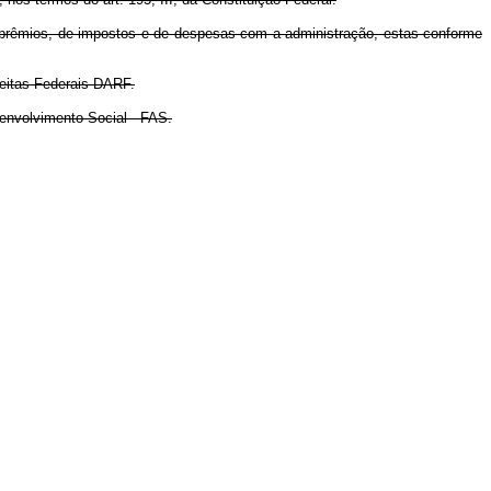
de prêmios, de impostos e de despesas com a administração, estas conforme
ceitas Federais DARF.
senvolvimento Social - FAS.