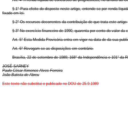
§ 1° Para efeito do disposto neste artigo, entende-se por renda lí
fixado em lei.
§ 2° Os recursos decorrentes da contribuição de que trata este art
§ 3° No exercício financeiro de 1990, quarenta por cento do valor da
Art. 5° Esta Medida Provisória entra em vigor na data de da sua publ
Art. 6° Revogam-se as disposições em contrário.
Brasília, 22 de setembro de 1989; 168° da Independência e 101° da R
JOSÉ SARNEY
Paulo César Ximenes Alves Ferreira
João Batista de Abreu
Este texto não substitui o publicado no DOU de 25.9.1989