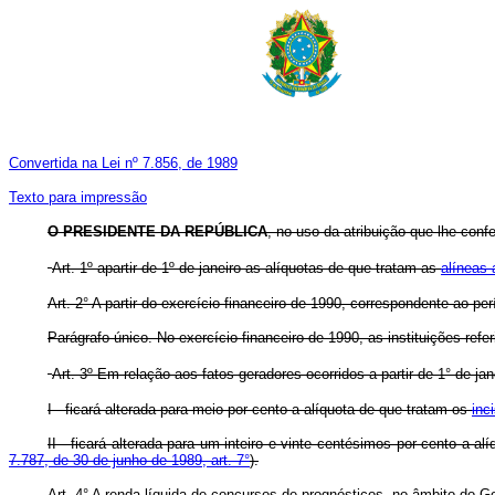
Convertida na Lei nº 7.856, de 1989
Texto para impressão
O PRESIDENTE DA REPÚBLICA
, no uso da atribuição que lhe conf
Art. 1º apartir de 1º de janeiro as alíquotas de que tratam as
alíneas 
Art. 2° A partir do exercício financeiro de 1990, correspondente ao pe
Parágrafo único. No exercício financeiro de 1990, as instituições refe
Art. 3º Em relação aos fatos geradores ocorridos a partir de 1° de jan
I - ficará alterada para meio por cento a alíquota de que tratam os
inc
II - ficará alterada para um inteiro e vinte centésimos por cento a alí
7.787, de 30 de junho de 1989, art. 7°
).
Art. 4° A renda líquida de concursos de prognósticos, no âmbito do Go