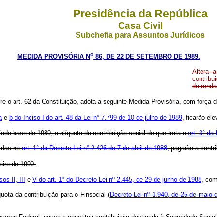
Presidência da República
Casa Civil
Subchefia para Assuntos Jurídicos
o
MEDIDA PROVISÓRIA N
86, DE 22 DE SETEMBRO DE 1989.
Altera 
contribu
da renda
ere o art. 62 da Constituição, adota a seguinte Medida Provisória, com força d
a
e
b do Inciso I do art. 48 da Lei n° 7.799 de 10 de julho de 1989
, ficarão el
ríodo-base de 1989, a alíquota da contribuição social de que trata o
art. 3° da
ridas no
art. 1° do Decreto-Lei n° 2.426 de 7 de abril de 1988
, pagarão a contr
eiro de 1990:
isos II
,
III
e
V do art. 1º do Decreto-Lei nº 2.445, de 29 de junho de 1988
, com
quota da contribuição para o Finsocial (
Decreto-Lei nº 1.940, de 25 de maio d
verno Federal, passa a constituir contribuição destinada à Seguridade Social, 