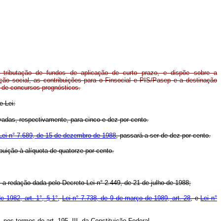
a tributação de fundos de aplicação de curto prazo, e dispõe sobre a
ição social, as contribuições para o Finsocial e PIS/Pasep e a destinação
 de concursos prognósticos.
e Lei:
evadas, respectivamente, para cinco e dez por cento.
 Lei n° 7.689, de 15 de dezembro de 1988
, passará a ser de dez por cento.
ibuição à alíquota de quatorze por cento.
 a redação dada pelo Decreto-Lei n° 2.449, de 21 de julho de 1988;
e 1982, art. 1°, § 1°
,
Lei n° 7.738, de 9 de março de 1989, art. 28
, e
Lei n°
nos termos do art. 195, III, da Constituição Federal.