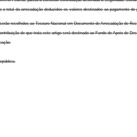
quida o total da arrecadação deduzidos os valores destinados ao pagamento 
igo serão recolhidos ao Tesouro Nacional em Documento de Arrecadação de Re
 contribuição de que trata este artigo será destinado ao Fundo de Apoio de De
icação.
epública.