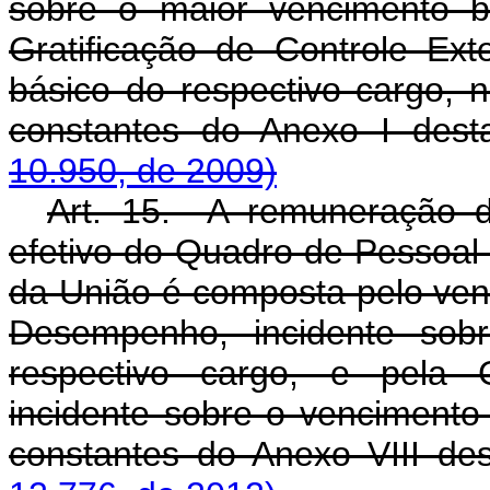
sobre o maior vencimento b
Gratificação de Controle Ext
básico do respectivo cargo, n
constantes do Anexo I dest
10.950, de 2009)
Art. 15. A remuneração d
efetivo do Quadro de Pessoal 
da União é composta pelo venc
Desempenho, incidente sob
respectivo cargo, e pela G
incidente sobre o vencimento 
constantes do Anexo VIII de