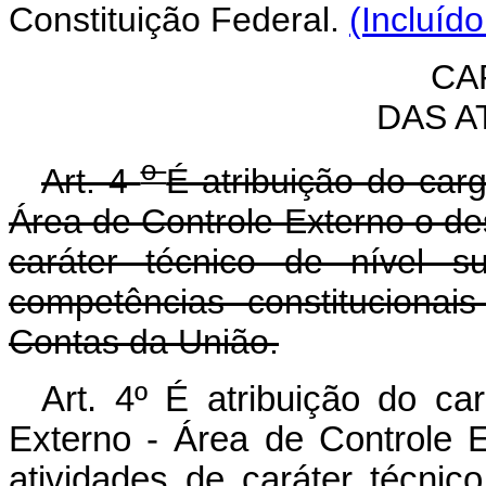
Constituição Federal.
(Incluíd
CAP
DAS A
o
Art. 4
É atribuição do car
Área de Controle Externo o d
caráter técnico de nível su
competências constitucionai
Contas da União.
Art. 4º É atribuição do ca
Externo - Área de Controle
atividades de caráter técnic