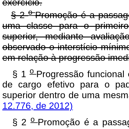
exercício.
o
§ 2
Promoção é a passage
uma classe para o primeiro
superior, mediante avaliaç
observado o interstício mínim
em relação à progressão imedi
o
§ 1
Progressão funcional
de cargo efetivo para o pa
superior dentro de uma mesm
12.776, de 2012)
o
§ 2
Promoção é a passag