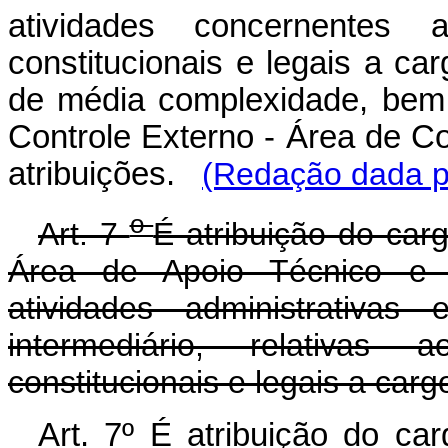
atividades concernentes 
constitucionais e legais a ca
de média complexidade, bem 
Controle Externo - Área de Co
atribuições.
(Redação dada pe
o
Art. 7
É atribuição do car
Área de Apoio Técnico e 
atividades administrativas
intermediário, relativas
constitucionais e legais a car
Art. 7º É atribuição do ca