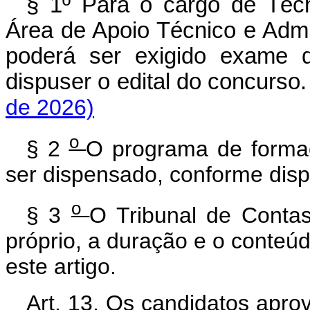
§ 1º Para o cargo de Téc
Área de Apoio Técnico e Admin
poderá ser exigido exame d
dispuser o edital do concurso.
de 2026)
o
§ 2
O programa de formaç
ser dispensado, conforme disp
o
§ 3
O Tribunal de Contas
próprio, a duração e o conteú
este artigo.
Art. 13.
Os candidatos aprov