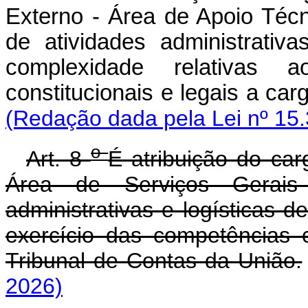
Externo - Área de Apoio Téc
de atividades administrativ
complexidade relativas 
constitucionais e legais a ca
(Redação dada pela Lei nº 15.
o
Art. 8
É atribuição do car
Área de Serviços Gerais
administrativas e logísticas de
exercício das competências c
Tribunal de Contas da União.
2026)