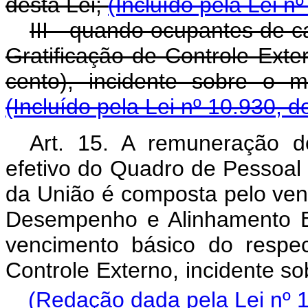
desta Lei;
(Incluído pela Lei n
III - quando ocupantes de c
Gratificação de Controle Exte
cento), incidente sobre o 
(Incluído pela Lei nº 10.930, d
Art. 15. A remuneração d
efetivo do Quadro de Pessoal 
da União é composta pelo venc
Desempenho e Alinhamento Es
vencimento básico do respec
Controle Externo, incidente so
(Redação dada pela Lei nº 