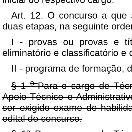
Art. 12.
O concurso a que s
duas etapas, na seguinte ord
I - provas ou provas e tí
eliminatório e classificatório e 
II - programa de formação, d
o
§ 1
Para o cargo de Técn
Apoio Técnico e Administrativ
ser exigido exame de habilid
edital do concurso.