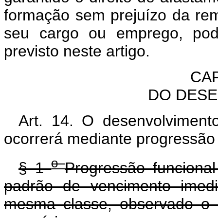
formação sem prejuízo da rem
seu cargo ou emprego, pode
previsto neste artigo.
CAP
DO DES
Art. 14. O desenvolvimento
ocorrerá mediante progressão
o
§ 1
Progressão funciona
padrão de vencimento imedi
mesma classe, observado o i