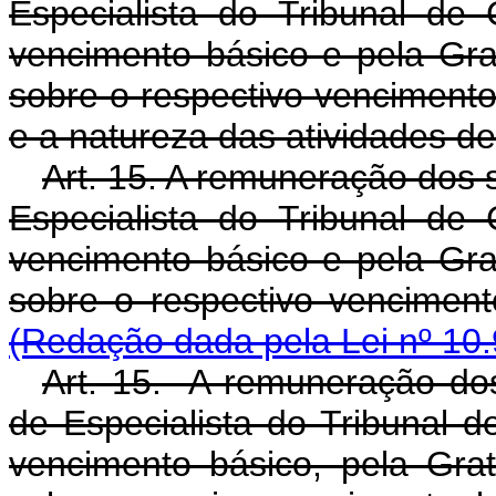
Especialista do Tribunal d
vencimento básico e pela Gra
sobre o respectivo vencimento
e a natureza das atividades 
Art. 15. A remuneração dos s
Especialista do Tribunal d
vencimento básico e pela Gra
sobre o respectivo venciment
(Redação dada pela Lei nº 10.
Art. 15. A remuneração dos
de Especialista do Tribunal 
vencimento básico, pela Gra