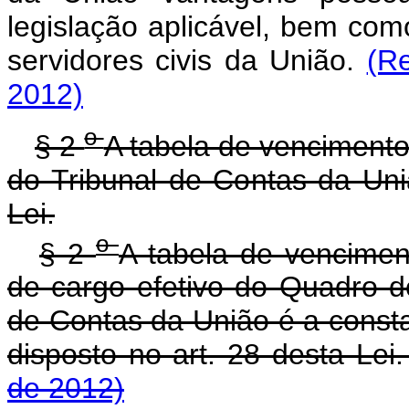
legislação aplicável, bem com
servidores civis da União.
(R
2012)
o
§ 2
A tabela de vencimento
do Tribunal de Contas da Un
Lei.
o
§ 2
A tabela de vencimen
de cargo efetivo do Quadro d
de Contas da União é a const
disposto no art. 28 desta Lei
de 2012)