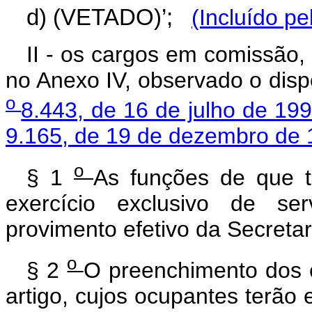
d) (VETADO)’;
(Incluído pe
II - os cargos em comissão, 
no Anexo IV, observado o dispo
o
8.443, de 16 de julho de 19
9.165, de 19 de dezembro de 
o
§ 1
As funções de que tr
exercício exclusivo de se
provimento efetivo da Secretar
o
§ 2
O preenchimento dos c
artigo, cujos ocupantes terão 