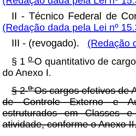
(Redação dada pela Lei nº 15.
II - Técnico Federal de Con
(Redação dada pela Lei nº 15.
III - (revogado).
(Redação d
o
§ 1
O quantitativo de cargo
do Anexo I.
o
§ 2
Os cargos efetivos de A
de Controle Externo e Au
estruturados em Classes e
atividade, conforme o Anexo II