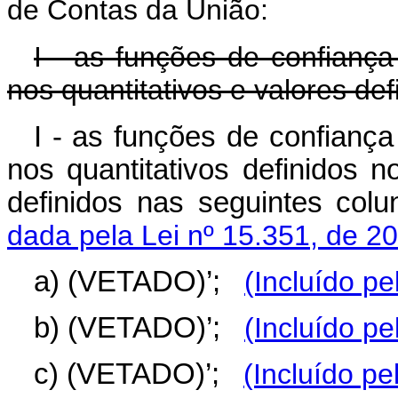
de Contas da União:
I - as funções de confianç
nos quantitativos e valores def
I - as funções de confianç
nos quantitativos definidos n
definidos nas seguintes colu
dada pela Lei nº 15.351, de 2
a) (VETADO)’;
(Incluído pe
b) (VETADO)’;
(Incluído pe
c) (VETADO)’;
(Incluído pe