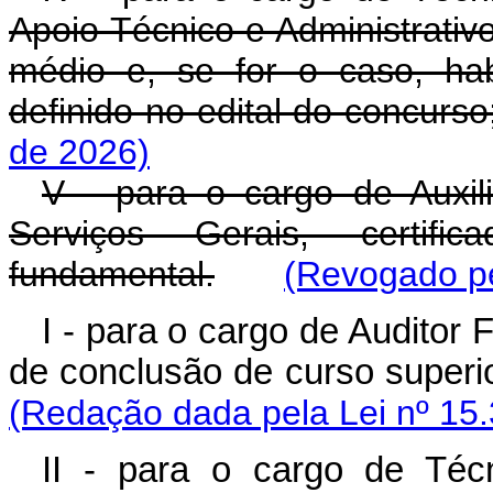
Apoio Técnico e Administrativo
médio e, se for o caso, habi
definido no edital do concurso
de 2026)
V - para o cargo de Auxil
Serviços Gerais, certif
fundamental.
(Revogado pe
I - para o cargo de Auditor 
de conclusão de curso superior
(Redação dada pela Lei nº 15.
II - para o cargo de Técn