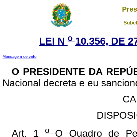
Pres
Subch
o
LEI N
10.356, DE 
Mensagem de veto
O PRESIDENTE DA REPÚ
Nacional decreta e eu sanciono
CA
DISPOS
o
Art. 1
O Quadro de Pes