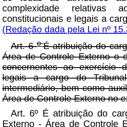
complexidade relativas 
constitucionais e legais a ca
(Redação dada pela Lei nº 15.
o
Art. 6
É atribuição do car
Área de Controle Externo o 
concernentes ao exercício d
legais a cargo do Tribuna
intermediário, bem como auxil
Área de Controle Externo no ex
Art. 6º É atribuição do ca
Externo - Área de Controle