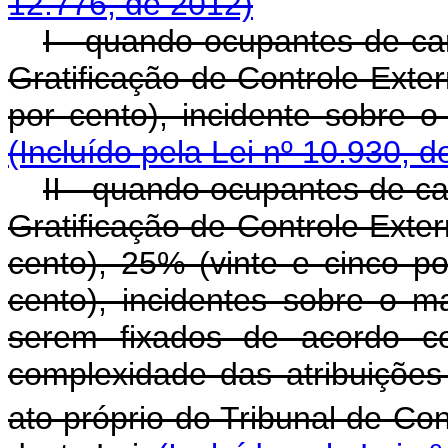
12.776, de 2012)
I - quando ocupantes de car
Gratificação de Controle Exte
por cento), incidente sobre 
(Incluído pela Lei nº 10.930, d
II - quando ocupantes de ca
Gratificação de Controle Exte
cento), 25% (vinte e cinco po
cento), incidentes sobre o m
serem fixados de acordo c
complexidade das atribuições
ato próprio do Tribunal de Co