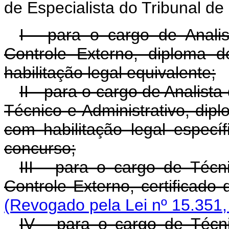
de Especialista do Tribunal de
I - para o cargo de Anali
Controle Externo, diploma 
habilitação legal equivalente;
II - para o cargo de Analist
Técnico e Administrativo, dip
com habilitação legal específ
concurso;
III - para o cargo de Téc
Controle Externo, certificado
(Revogado pela Lei nº 15.351,
IV - para o cargo de Técn