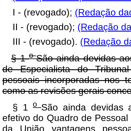
I - (revogado);
(Redação dad
II - (revogado);
(Redação dad
III - (revogado).
(Redação da
o
§ 1
São ainda devidas aos
de Especialista do Tribun
pessoais incorporadas nos t
como as revisões gerais conce
o
§ 1
São ainda devidas 
efetivo do Quadro de Pessoal 
da União vantagens pesso