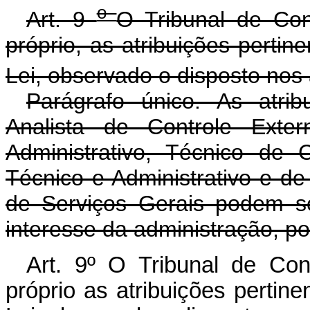
o
Art. 9
O Tribunal de Con
próprio, as atribuições pertin
Lei, observado o disposto nos 
Parágrafo único. As atrib
Analista de Controle Ext
Administrativo, Técnico de
Técnico e Administrativo e de
de Serviços Gerais podem s
interesse da administração, po
Art. 9º O Tribunal de Con
próprio as atribuições pertin