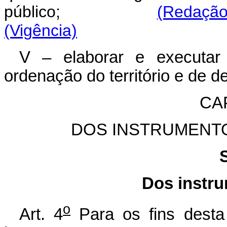
público;
(Redação 
(Vigência)
V – elaborar e executar 
ordenação do território e de 
CAP
DOS INSTRUMENTO
Dos instru
o
Art. 4
Para os fins desta L