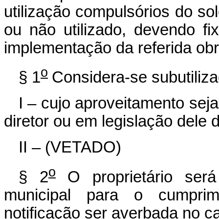
utilização compulsórios do sol
ou não utilizado, devendo f
implementação da referida obr
o
§ 1
Considera-se subutiliza
I – cujo aproveitamento seja
diretor ou em legislação dele 
II – (VETADO)
o
§ 2
O proprietário ser
municipal para o cumpri
notificação ser averbada no ca