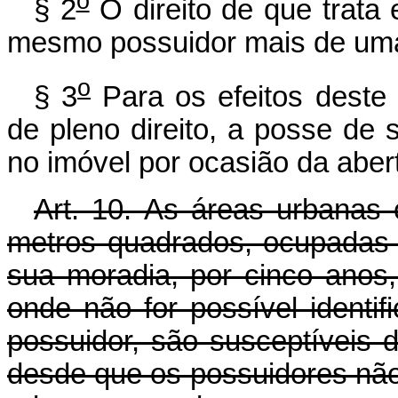
o
§ 2
O direito de que trata 
mesmo possuidor mais de um
o
§ 3
Para os efeitos deste a
de pleno direito, a posse de 
no imóvel por ocasião da aber
Art. 10.
As áreas urbanas 
metros quadrados, ocupadas 
sua moradia, por cinco anos,
onde não for possível identi
possuidor, são susceptíveis 
desde que os possuidores não 