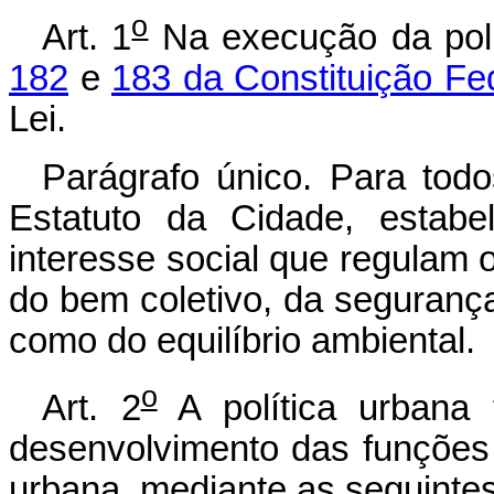
o
Art. 1
Na execução da polí
182
e
183 da Constituição Fe
Lei.
Parágrafo único. Para todo
Estatuto da Cidade, estab
interesse social que regulam 
do bem coletivo, da seguranç
como do equilíbrio ambiental.
o
Art. 2
A política urbana 
desenvolvimento das funções 
urbana, mediante as seguintes 