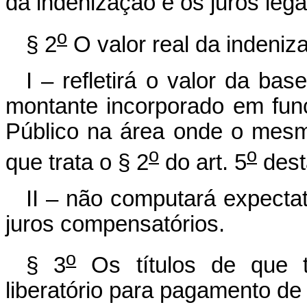
da indenização e os juros lega
o
§ 2
O valor real da indeniz
I – refletirá o valor da ba
montante incorporado em fun
Público na área onde o mesmo
o
o
que trata o § 2
do art. 5
dest
II – não computará expecta
juros compensatórios.
o
§ 3
Os títulos de que t
liberatório para pagamento de 