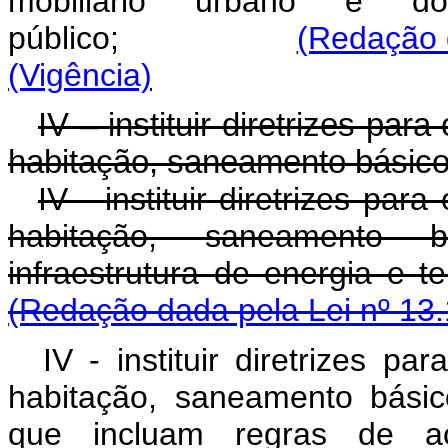
mobiliário urbano e 
público;
(Redação 
(Vigência)
IV – instituir diretrizes pa
habitação, saneamento básico
IV - instituir diretrizes pa
habitação, saneamento b
infraestrutura de en
(Redação dada pela Lei nº 13.
IV - instituir diretrizes p
habitação, saneamento básic
que incluam regras de ac