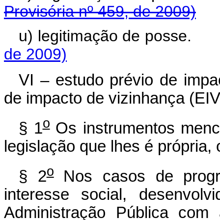
Provisória nº 459, de 2009)
u) legitimação de 
de 2009)
VI – estudo prévio de impa
de impacto de vizinhança (EIV
o
§ 1
Os instrumentos menci
legislação que lhes é própria,
o
§ 2
Nos casos de progr
interesse social, desenvol
Administração Pública com 