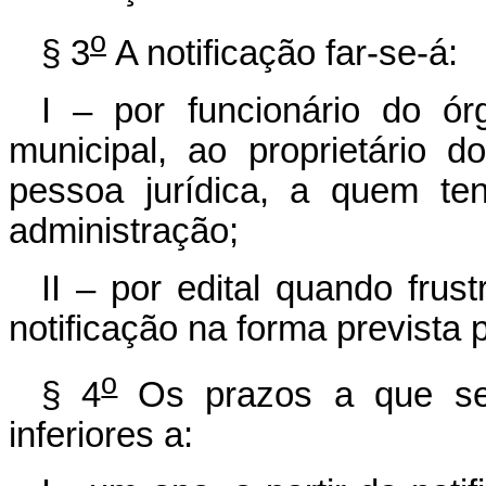
o
§ 3
A notificação far-se-á:
I – por funcionário do ó
municipal, ao proprietário 
pessoa jurídica, a quem te
administração;
II – por edital quando frust
notificação na forma prevista p
o
§ 4
Os prazos a que se
inferiores a: