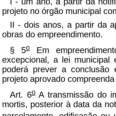
I - um ano, a partir da noti
projeto no órgão municipal co
II - dois anos, a partir da 
obras do empreendimento.
o
§ 5
Em empreendimento
excepcional, a lei municipal
poderá prever a conclusão 
projeto aprovado compreenda
o
Art. 6
A transmissão do im
mortis, posterior à data da no
parcelamento, edificação ou u