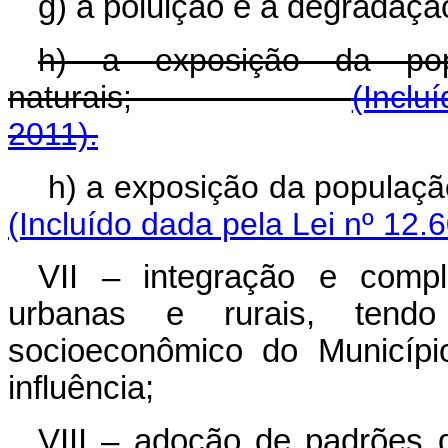
g) a poluição e a degradaçã
h) a exposição da pop
naturais;
(Inclu
2011).
h) a exposição da populaç
(Incluído dada pela Lei nº 12.
VII – integração e compl
urbanas e rurais, tend
socioeconômico do Municípi
influência;
VIII – adoção de padrões