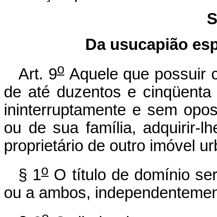
S
Da usucapião esp
o
Art. 9
Aquele que possuir 
de até duzentos e cinqüenta
ininterruptamente e sem opos
ou de sua família, adquirir-
proprietário de outro imóvel ur
o
§ 1
O título de domínio se
ou a ambos, independentement