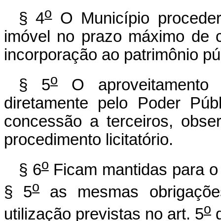
o
§ 4
O Município proceder
imóvel no prazo máximo de c
incorporação ao patrimônio pú
o
§ 5
O aproveitamento d
diretamente pelo Poder Púb
concessão a terceiros, obse
procedimento licitatório.
o
§ 6
Ficam mantidas para o 
o
§ 5
as mesmas obrigações 
o
utilização previstas no art. 5
d