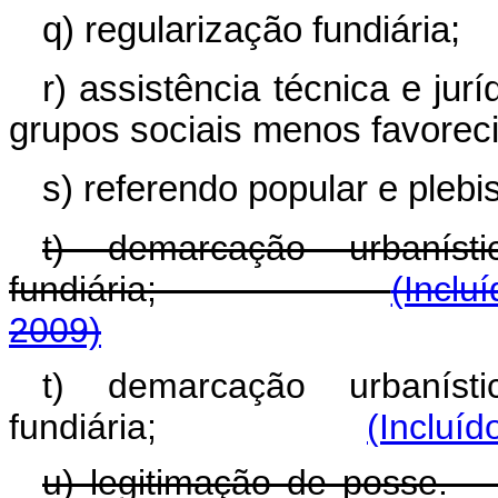
q) regularização fundiária;
r) assistência técnica e jur
grupos sociais menos favorec
s) referendo popular e plebis
t) demarcação urbaníst
fundiária;
(Inclu
2009)
t) demarcação urbaníst
fundiária;
(Incluíd
u) legitimação 