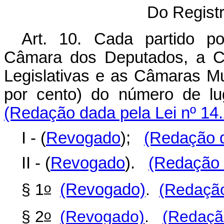
Do Regist
Art. 10. Cada partido po
Câmara dos Deputados, a Câ
Legislativas e as Câmaras Mu
por cento) do número de l
(Redação dada pela Lei nº 14.
I - (
Revogado
);
(Redação d
II - (
Revogado
).
(Redação 
o
§ 1
(Revogado)
.
(Redação
o
§ 2
(Revogado)
.
(Redação