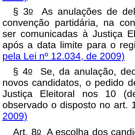
o
§ 3
As anulações de deli
convenção partidária, na co
ser comunicadas à Justiça Ele
após a data limite para o reg
pela Lei nº 12.034, de 2009)
o
§ 4
Se, da anulação, dec
novos candidatos, o pedido d
Justiça Eleitoral nos 10 (d
observado o disposto no art
2009)
o
Art. 8
A escolha dos candid