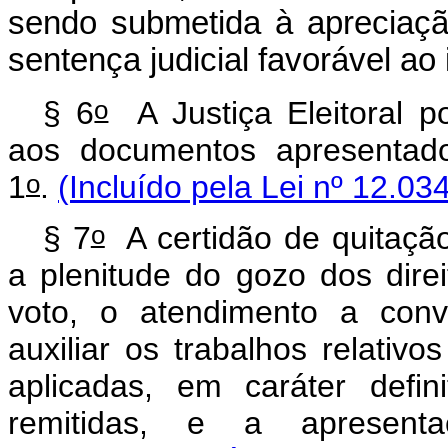
sendo submetida à apreciaçã
sentença judicial favorável ao
o
§ 6
A Justiça Eleitoral po
aos documentos apresentado
o
1
.
(Incluído pela Lei nº 12.03
o
§ 7
A certidão de quitação
a plenitude do gozo dos direit
voto, o atendimento a conv
auxiliar os trabalhos relativo
aplicadas, em caráter defini
remitidas, e a apresen