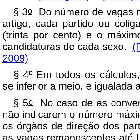
o
§ 3
Do número de vagas res
artigo, cada partido ou col
(trinta por cento) e o máxi
candidaturas de cada sexo.
(
2009)
§ 4º Em todos os cálculos
se inferior a meio, e igualada 
o
§ 5
No caso de as conven
não indicarem o número máxi
os órgãos de direção dos par
as vagas remanescentes até tr