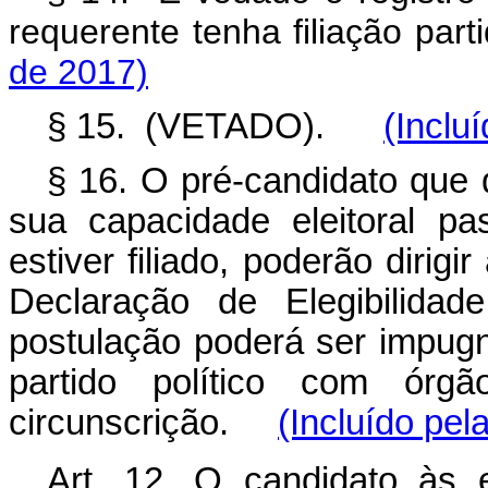
requerente tenha filiação par
de 2017)
§ 15. (VETADO).
(Inclu
§ 16. O pré-candidato que 
sua capacidade eleitoral pa
estiver filiado, poderão dirigi
Declaração de Elegibilida
postulação poderá ser impugn
partido político com órg
circunscrição.
(Incluído pe
Art. 12. O candidato às e