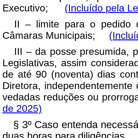
Executivo;
(Incluído pela L
II – limite para o pedido 
Câmaras Municipais;
(Inclu
III – da posse presumida, 
Legislativas, assim consider
de até 90 (noventa) dias con
Diretora, independentemente
vedadas reduções ou prorro
de 2025)
§ 3º Caso entenda necessári
duas horas para diligências.