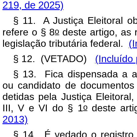
219, de 2025)
§ 11. A Justiça Eleitoral 
o
refere o § 8
deste artigo, as 
legislação tributária federal.
(
§ 12. (VETADO)
(Incluído
§ 13. Fica dispensada a ap
ou candidato de documentos 
detidas pela Justiça Eleitoral
o
III, V e VI do § 1
deste art
2013)
§ 14. É vedado o registro 