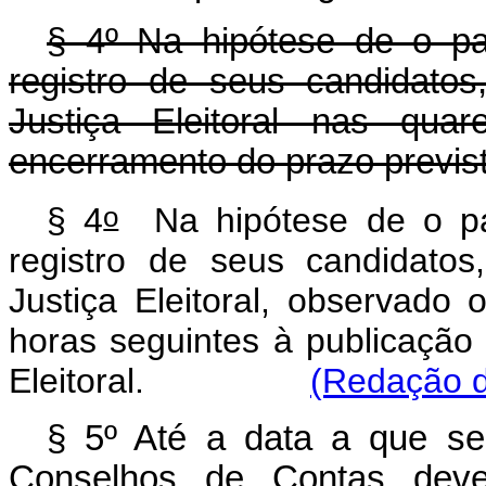
§ 4º Na hipótese de o pa
registro de seus candidatos
Justiça Eleitoral nas qua
encerramento do prazo previs
o
§ 4
Na hipótese de o par
registro de seus candidatos
Justiça Eleitoral, observado
horas seguintes à publicação 
Eleitoral.
(Redação d
§ 5º Até a data a que se 
Conselhos de Contas dever