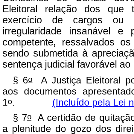
Eleitoral relação dos que 
exercício de cargos ou f
irregularidade insanável e 
competente, ressalvados os
sendo submetida à apreciaçã
sentença judicial favorável ao
o
§ 6
A Justiça Eleitoral po
aos documentos apresentado
o
1
.
(Incluído pela Lei 
o
§ 7
A certidão de quitação
a plenitude do gozo dos direit