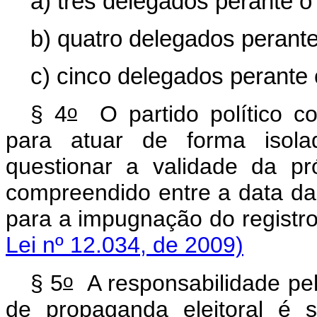
a) três delegados perante o 
b) quatro delegados perante 
c) cinco delegados perante o
o
§ 4
O partido político co
para atuar de forma isola
questionar a validade da pr
compreendido entre a data da
para a impugnação do regi
Lei nº 12.034, de 2009)
o
§ 5
A responsabilidade pe
de propaganda eleitoral é s