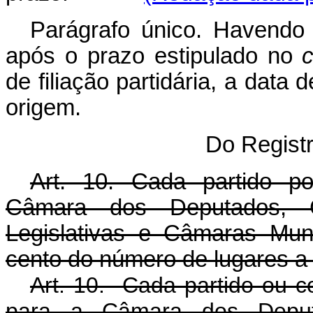
Parágrafo único. Havendo 
após o prazo estipulado no
de filiação partidária, a data 
origem.
Do Regist
Art. 10. Cada partido po
Câmara dos Deputados, Câ
Legislativas e Câmaras Muni
cento do número de lugares a
Art. 10. Cada partido ou co
para a Câmara dos Deputa