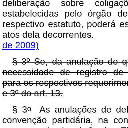
deliberação sobre coligaçõ
estabelecidas pelo órgão d
respectivo estatuto, poderá e
atos dela decorrente
de 2009)
§ 3º Se, da anulação de que
necessidade de registro de 
para os respectivos requerime
e 3º do art. 13.
o
§ 3
As anulações de deli
convenção partidária, na co