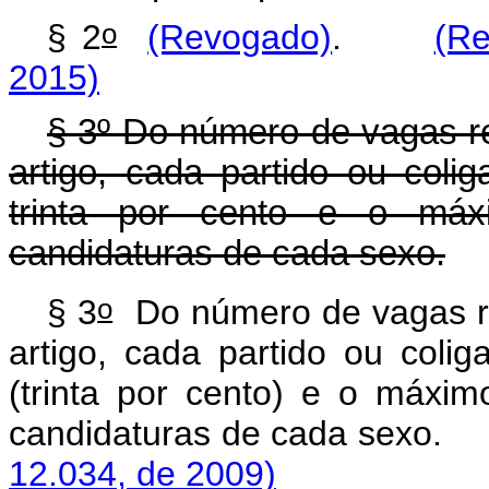
o
§ 2
(Revogado)
.
(Re
2015)
§ 3º Do número de vagas re
artigo, cada partido ou col
trinta por cento e o máx
candidaturas de cada sexo.
o
§ 3
Do número de vagas res
artigo, cada partido ou col
(trinta por cento) e o máxi
candidaturas de cada sexo.
12.034, de 2009)