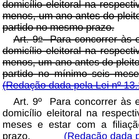
domicílio eleitoral na respect
menos, um ano antes do pleito 
partido no mesmo prazo.
o
Art. 9
Para concorrer às el
domicílio eleitoral na respect
menos, um ano antes do pleito,
partido no mínimo seis m
(Redação dada pela Lei nº 13.
Art. 9º Para concorrer às e
domicílio eleitoral na respect
meses e estar com a filiaç
prazo.
(Redação dada p