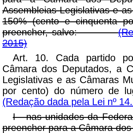
Assembleias Legislativas e as
150% (cento e cinquenta po
preencher, salvo:
(Re
2015)
Art. 10. Cada partido po
Câmara dos Deputados, a Câ
Legislativas e as Câmaras Mu
por cento) do número de l
(Redação dada pela Lei nº 14.
I - nas unidades da Feder
preencher para a Câmara dos