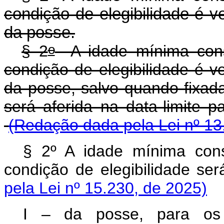
condição de elegibilidade é ve
da posse.
o
§ 2
A idade mínima const
condição de elegibilidade é ve
da posse, salvo quando fixad
será aferida na data-lim
(Redação dada pela Lei nº 13
§ 2º A idade mínima cons
condição de elegibilidade se
pela Lei nº 15.230, de 2025)
I – da posse, para os