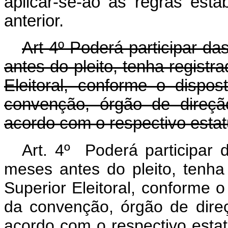
aplicar-se-ão as regras esta
anterior.
Art 4º Poderá participar da
antes do pleito, tenha registr
Eleitoral, conforme o dispo
convenção, órgão de direção
acordo com o respectivo estat
Art. 4º Poderá participar d
meses antes do pleito, tenha 
Superior Eleitoral, conforme o
da convenção, órgão de direç
acordo com o respecti