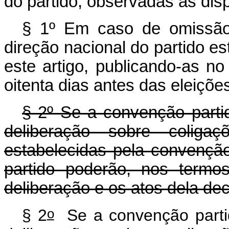
do partido, observadas as dis
§ 1º Em caso de omissão
direção nacional do partido e
este artigo, publicando-as no
oitenta dias antes das eleiçõe
§ 2º Se a convenção partidá
deliberação sobre coligaçõ
estabelecidas pela convenção
partido poderão, nos termos
deliberação e os atos dela dec
o
§ 2
Se a convenção partidá