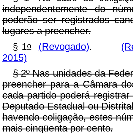
independentemente do núme
poderão ser registrados ca
lugares a preencher.
o
§ 1
(Revogado)
.
(R
2015)
§ 2º Nas unidades da Fede
preencher para a Câmara do
cada partido poderá registra
Deputado Estadual ou Distrita
havendo coligação, estes núm
mais cinqüenta por cento.