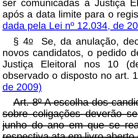
ser comunicadas à Justiça Ele
após a data limite para o 
dada pela Lei nº 12.034, de 2
o
§ 4
Se, da anulação, dec
novos candidatos, o pedido d
Justiça Eleitoral nos 10 (d
observado o disposto no a
de 2009)
Art. 8º A escolha dos candi
sobre coligações deverão se
junho do ano em que se real
respectiva ata em livro aberto 