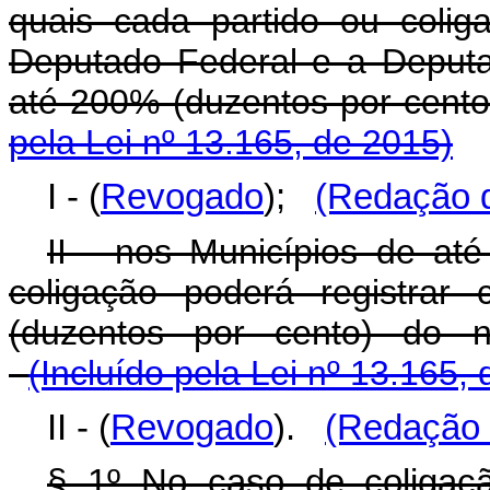
quais cada partido ou colig
Deputado Federal e a Deputad
até 200% (duzentos por cent
pela Lei nº 13.165, de 2015)
I - (
Revogado
);
(Redação d
II - nos Municípios de até
coligação poderá registrar
(duzentos por cento) do 
(Incluído pela Lei nº 13.165,
II - (
Revogado
).
(Redação 
§ 1º No caso de coligaçã