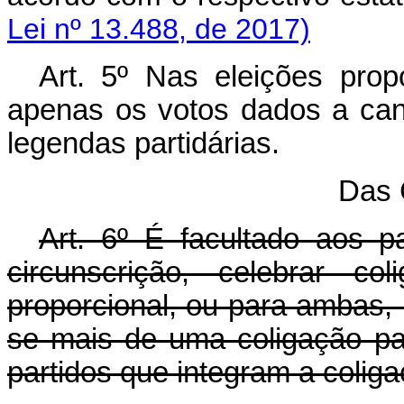
Lei nº 13.488, de 2017)
Art. 5º Nas eleições prop
apenas os votos dados a cand
legendas partidárias.
Das 
Art. 6º É facultado aos p
circunscrição, celebrar col
proporcional, ou para ambas, 
se mais de uma coligação par
partidos que integram a coligaç