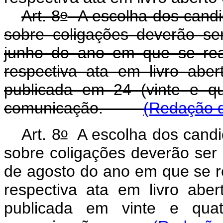
o
Art. 8
A escolha dos candid
sobre coligações deverão se
junho do ano em que se real
respectiva ata em livro abert
publicada em 24 (vinte e q
comunicação.
(Redação d
o
Art. 8
A escolha dos candid
sobre coligações deverão ser 
de agosto do ano em que se re
respectiva ata em livro abert
publicada em vinte e qua