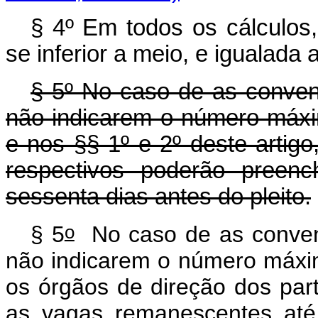
§ 4º Em todos os cálculos
se inferior a meio, e igualada 
§ 5º No caso de as conven
não indicarem o número máxi
e nos §§ 1º e 2º deste artigo
respectivos poderão preen
sessenta dias antes do pleito.
o
§ 5
No caso de as conven
não indicarem o número máxi
os órgãos de direção dos par
as vagas remanescentes at