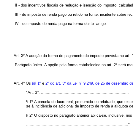
II - dos incentivos fiscais de redução e isenção do imposto, calcul
III - do imposto de renda pago ou retido na fonte, incidente sobre r
IV - do imposto de renda pago na forma deste artigo.
Art. 3º A adoção da forma de pagamento do imposto prevista no art. 1º,
Parágrafo único. A opção pela forma estabelecida no art. 2º será ma
Art. 4º Os
§§ 1º
e
2º do art. 3º da Lei nº 9.249, de 26 de dezembro d
"Art. 3º. ..........................................................................
§ 1º A parcela do lucro real, presumido ou arbitrado, que exc
se à incidência de adicional de imposto de renda à alíquota d
§ 2º O disposto no parágrafo anterior aplica-se, inclusive, n
......................................................................................"