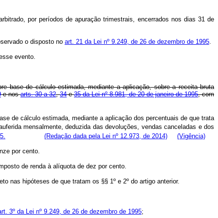
rbitrado, por períodos de apuração trimestrais, encerrados nos dias 31 de
observado o disposto no
art. 21 da Lei nº 9.249, de 26 de dezembro de 1995
.
desse evento.
re base de cálculo estimada, mediante a aplicação, sobre a receita bruta
9
e nos
arts. 30 a 32
,
34
e
35 da Lei nº 8.981, de 20 de janeiro de 1995
, com
ase de cálculo estimada, mediante a aplicação dos percentuais de que trata
 auferida mensalmente, deduzida das devoluções, vendas canceladas e dos
5.
(Redação dada pela Lei nº 12.973, de 2014)
(Vigência)
nze por cento.
imposto de renda à alíquota de dez por cento.
o nas hipóteses de que tratam os §§ 1º e 2º do artigo anterior.
art. 3º da Lei nº 9.249, de 26 de dezembro de 1995
;