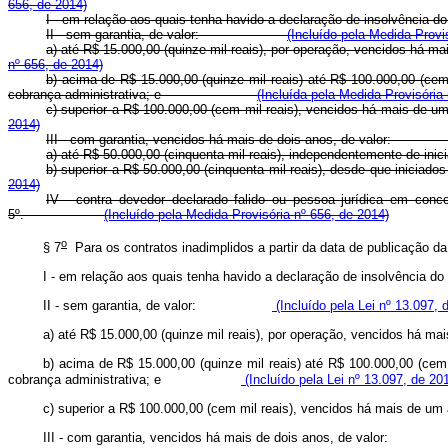
656, de 2014)
I - em relação aos quais tenha havido a declaração de inso
II - sem garantia, de valor:
(Incluído pela Medida Provi
a) até R$ 15.000,00 (quinze mil reais), por operação, vencid
nº 656, de 2014)
b) acima de R$ 15.000,00 (quinze mil reais) até R$ 100.000,00 (cem
cobrança administrativa; e
(Incluída pela Medida Provisória
c) superior a R$ 100.000,00 (cem mil reais), vencidos há ma
2014)
III - com garantia, vencidos há mais de dois anos, de v
a) até R$ 50.000,00 (cinquenta mil reais), independentemente 
b) superior a R$ 50.000,00 (cinquenta mil reais), desde que i
2014)
IV - contra devedor declarado falido ou pessoa jurídica em conc
5
º
.
(Incluído pela Medida Provisória nº 656, de 2014)
o
§ 7
Para os contratos inadimplidos a partir da data de publicação d
I - em relação aos quais tenha havido a declaração de insolv
II - sem garantia, de valor:
(Incluído pela Lei nº 13.097, 
a) até R$ 15.000,00 (quinze mil reais), por operação, vencidos há m
b) acima de R$ 15.000,00 (quinze mil reais) até R$ 100.000,00 (cem
cobrança administrativa; e
(Incluído pela Lei nº 13.097, de 20
c) superior a R$ 100.000,00 (cem mil reais), vencidos há mais 
III - com garantia, vencidos há mais de dois anos, de va