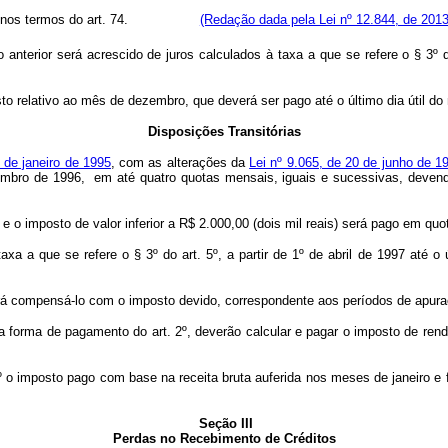
pensação nos termos do art. 74.
(Redação dada pela Lei nº 12.844, de 2013
 anterior será acrescido de juros calculados à taxa a que se refere o § 3º do
osto relativo ao mês de dezembro, que deverá ser pago até o último dia útil d
Disposições Transitórias
0 de janeiro de 1995
, com as alterações da
Lei nº 9.065, de 20 de junho de 1
bro de 1996, em até quatro quotas mensais, iguais e sucessivas, devendo
 e o imposto de valor inferior a R$ 2.000,00 (dois mil reais) será pago em quo
axa a que se refere o § 3º do art. 5º, a partir de 1º de abril de 1997 até
rá compensá-lo com o imposto devido, correspondente aos períodos de apuraç
forma de pagamento do art. 2º, deverão calcular e pagar o imposto de rend
o imposto pago com base na receita bruta auferida nos meses de janeiro e f
Seção III
Perdas no Recebimento de Créditos