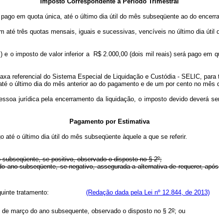
Imposto Correspondente a Período Trimestral
á pago em quota única, até o último dia útil do mês subseqüente ao do encer
m até três quotas mensais, iguais e sucessivas, vencíveis no último dia út
s) e o imposto de valor inferior a R$ 2.000,00 (dois mil reais) será pago em
axa referencial do Sistema Especial de Liquidação e Custódia - SELIC, para t
té o último dia do mês anterior ao do pagamento e de um por cento no mês
ssoa jurídica pela encerramento da liquidação, o imposto devido deverá se
Pagamento por Estimativa
o até o último dia útil do mês subseqüente àquele a que se referir.
o subseqüente, se positivo, observado o disposto no § 2º;
do ano subseqüente, se negativo, assegurada a alternativa de requerer, após
rá o seguinte tratamento:
(Redação dada pela Lei nº 12.844, de 2013)
o
mês de março do ano subsequente, observado o disposto no § 2
; o