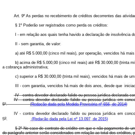
Art. 9º As perdas no recebimento de créditos decorrentes das ativid
§ 1º Poderão ser registrados como perda os créditos:
I - em relação aos quais tenha havido a declaração de insolvência 
II - sem garantia, de valor:
a) até R$ 5.000,00 (cinco mil reais), por operação, vencidos há mai
b) acima de R$ 5.000,00 (cinco mil reais) até R$ 30.000,00 (trinta 
a cobrança administrativa;
c) superior a R$ 30.000,00 (trinta mil reais), vencidos há mais de u
III - com garantia, vencidos há mais de dois anos, desde que inicia
IV - contra devedor declarado falido ou pessoa jurídica declarada co
IV - contra devedor declarado falido ou pessoa jurídica em conc
5
º
.
(Redação dada pela Medida Provisória nº 656, de 2014)
IV - contra devedor declarado falido ou pessoa jurídica em conc
o
5
.
(Redação dada pela Lei nº 13.097, de 2015)
§ 2º No caso de contrato de crédito em que o não pagamento de um
do parágrafo anterior serão considerados em relação ao total dos créditos