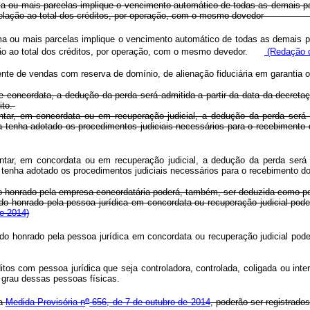
u mais parcelas implique o vencimento automático de todas as demais parce
 relação ao total dos créditos, por operação, com o mesmo deved
 ou mais parcelas implique o vencimento automático de todas as demais pa
ão ao total dos créditos, por operação, com o mesmo devedor.
(Redação d
iente de vendas com reserva de domínio, de alienação fiduciária em garantia 
 concordata, a dedução da perda será admitida a partir da data da decreta
ito.
ar, em concordata ou em recuperação judicial, a dedução da perda será ad
redora tenha adotado os procedimentos judiciais necessários para o 
ar, em concordata ou em recuperação judicial, a dedução da perda será ad
edora tenha adotado os procedimentos judiciais necessários para o re
o honrado pela empresa concordatária poderá, também, ser deduzida como pe
do honrado pela pessoa jurídica em concordata ou recuperação judicial pod
e 2014)
do honrado pela pessoa jurídica em concordata ou recuperação judicial pod
os com pessoa jurídica que seja controladora, controlada, coligada ou inter
ro grau dessas pessoas físicas.
o
da
Medida Provisória n
656, de 7 de outubro de 2014
, poderão ser regi