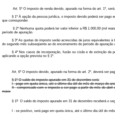
Art. 5º O imposto de renda devido, apurado na forma do art. 1º, ser
§ 1º À opção da pessoa jurídica, o imposto devido poderá ser pago e
que corresponder.
§ 2º Nenhuma quota poderá ter valor inferior a R$ 1.000,00 (mil reai
período de apuração.
§ 3º As quotas do imposto serão acrescidas de juros equivalentes à t
do segundo mês subseqüente ao do encerramento do período de apuração a
§ 4º Nos casos de incorporação, fusão ou cisão e de extinção da pe
aplicando a opção prevista no § 1º.
Art. 6º O imposto devido, apurado na forma do art. 2º, deverá ser pag
§ 1º O saldo do imposto apurado em 31 de dezembro será:
I - pago em quota única, até o último dia útil do mês de março do an
II - compensado com o imposto a ser pago a partir do mês de abril 
maior.
o
§ 1
O saldo do imposto apurado em 31 de dezembro recebe
I - se positivo, será pago em quota única, até o último dia útil do 