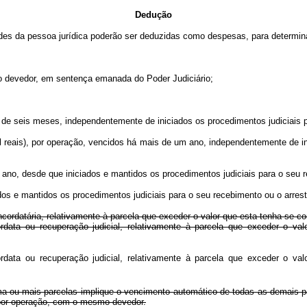
Dedução
ades da pessoa jurídica poderão ser deduzidas como despesas, para determinaç
do devedor, em sentença emanada do Poder Judiciário;
s de seis meses, independentemente de iniciados os procedimentos judiciais 
mil reais), por operação, vencidos há mais de um ano, independentemente de 
m ano, desde que iniciados e mantidos os procedimentos judiciais para o seu 
dos e mantidos os procedimentos judiciais para o seu recebimento ou o arrest
ncordatária, relativamente à parcela que exceder o valor que esta tenha se c
ordata ou recuperação judicial, relativamente à parcela que exceder o v
ordata ou recuperação judicial, relativamente à parcela que exceder o v
a ou mais parcelas implique o vencimento automático de todas as demais pa
, por operação, com o mesmo devedor.