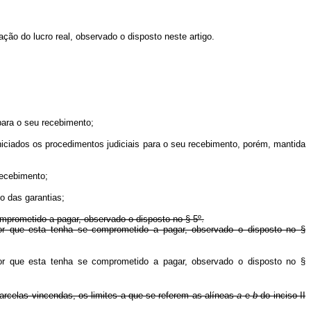
ão do lucro real, observado o disposto neste artigo.
para o seu recebimento;
iniciados os procedimentos judiciais para o seu recebimento, porém, mantida
recebimento;
o das garantias;
omprometido a pagar, observado o disposto no § 5º.
alor que esta tenha se comprometido a pagar, observado o disposto no §
alor que esta tenha se comprometido a pagar, observado o disposto no §
rcelas vincendas, os limites a que se referem as alíneas
a
e
b
do inciso II