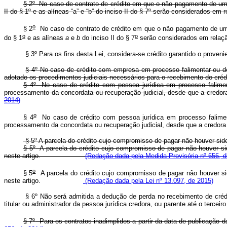
§ 2
º
No caso de contrato de crédito em que o não pagamento de uma o
II do § 1
º
e as alíneas “a” e “b” do inciso II do § 7
º
serão considerados em
o
§ 2
No caso de contrato de crédito em que o não pagamento de uma
o
o
do § 1
e as alíneas
a
e
b
do inciso II do § 7
serão considerados em relaç
§ 3º Para os fins desta Lei, considera-se crédito garantido o proven
§ 4º No caso de crédito com empresa em processo falimentar ou de
adotado os procedimentos judiciais necessários para o recebimento do créd
§ 4
º
No caso de crédito com pessoa jurídica em processo faliment
processamento da concordata ou recuperação judicial, desde que a c
2014)
o
§ 4
No caso de crédito com pessoa jurídica em processo faliment
processamento da concordata ou recuperação judicial, desde que a cr
§ 5º A parcela do crédito cujo compromisso de pagar não houver sid
§ 5
º
A parcela do crédito cujo compromisso de pagar não houver si
neste artigo.
(Redação dada pela Medida Provisória nº 656, d
o
§ 5
A parcela do crédito cujo compromisso de pagar não houver si
neste artigo.
(Redação dada pela Lei nº 13.097, de 2015)
§ 6º Não será admitida a dedução de perda no recebimento de crédit
titular ou administrador da pessoa jurídica credora, ou parente até o tercei
§ 7
º
Para os contratos inadimplidos a partir da data de publicação 