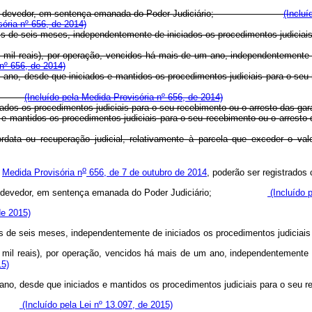
lvência do devedor, em sentença emanada do Poder Judiciário;
(Incluí
sória nº 656, de 2014)
os há mais de seis meses, independentemente de iniciados os procedim
 mil reais), por operação, vencidos há mais de um ano, independentemente 
 nº 656, de 2014)
is de um ano, desde que iniciados e mantidos os procedimentos judi
alor:
(Incluído pela Medida Provisória nº 656, de 2014)
de iniciados os procedimentos judiciais para o seu recebimento ou o 
niciados e mantidos os procedimentos judiciais para o seu recebimento
ordata ou recuperação judicial, relativamente à parcela que exceder o v
o
a
Medida Provisória n
656, de 7 de outubro de 2014
, poderão ser registr
ência do devedor, em sentença emanada do Poder Judiciário;
(Incluído p
de 2015)
ais de seis meses, independentemente de iniciados os procedimentos judiciais
 mil reais), por operação, vencidos há mais de um ano, independentemente 
15)
de um ano, desde que iniciados e mantidos os procedimentos judiciais 
lor:
(Incluído pela Lei nº 13.097, de 2015)