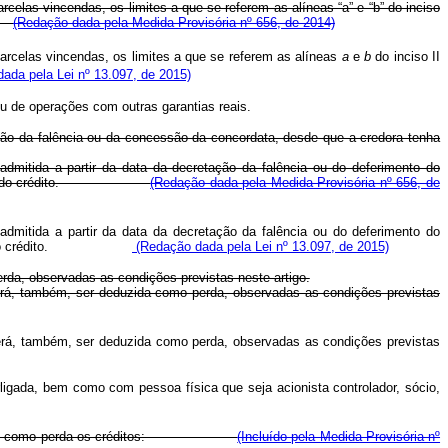
las vincendas, os limites a que se referem as alíneas “a” e “b” do inciso
or
(Redação dada pela Medida Provisória nº 656, de 2014)
rcelas vincendas, os limites a que se referem as alíneas
a
e
b
do inciso II
ada pela Lei nº 13.097, de 2015)
ou de operações com outras garantias reais.
ção da falência ou da concessão da concordata, desde que a credora tenha
mitida a partir da data da decretação da falência ou do deferimento do
recebimento do crédito.
(Redação dada pela Medida Provisória nº 656, de
mitida a partir da data da decretação da falência ou do deferimento do
cebimento do crédito.
(Redação dada pela Lei nº 13.097, de 2015)
rda, observadas as condições previstas neste artigo.
erá, também, ser deduzida como perda, observadas as condições previstas
erá, também, ser deduzida como perda, observadas as condições previstas
ligada, bem como com pessoa física que seja acionista controlador, sócio,
strados como perda os créditos:
(Incluído pela Medida Provisória nº