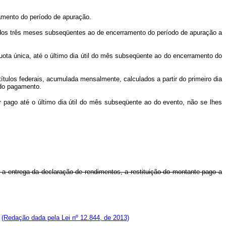
ramento do período de apuração.
il dos três meses subseqüentes ao de encerramento do período de apuração a
 quota única, até o último dia útil do mês subseqüente ao do encerramento do
ítulos federais, acumulada mensalmente, calculados a partir do primeiro dia
 do pagamento.
r pago até o último dia útil do mês subseqüente ao do evento, não se lhes
 a entrega da declaração de rendimentos, a restituição do montante pago a
u
(Redação dada pela Lei nº 12.844, de 2013)