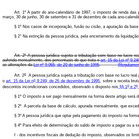
Art. 1º A partir do ano-calendário de 1997, o imposto de renda das
março, 30 de junho, 30 de setembro e 31 de dezembro de cada ano-calendári
§ 1º Nos casos de incorporação, fusão ou cisão, a apuração da base
§ 2° Na extinção da pessoa jurídica, pela encerramento da liquidaçã
Art. 2º A pessoa jurídica sujeita a tributação com base no lucro 
auferida mensalmente, dos percentuais de que trata o
art. 15 da Lei nº 9.
as alterações da
Lei nº 9.065, de 20 de junho de 1995
.
(Regulamen
o
Art. 2
A pessoa jurídica sujeita a tributação com base no lucro rea
o
o
art. 15 da Lei n
9.249, de 26 de dezembro de 1995
, sobre a receita brut
o
o
descontos incondicionais concedidos, observado o disposto nos
§§ 1
e 2
§ 1º O imposto a ser pago mensalmente na forma deste artigo será de
§ 2º A parcela da base de cálculo, apurada mensalmente, que exceder 
§ 3º A pessoa jurídica que optar pela pagamento do imposto na forma 
§ 4º Para efeito de determinação do saldo de imposto a pagar ou a s
I - dos incentivos fiscais de dedução do imposto, observados os lim