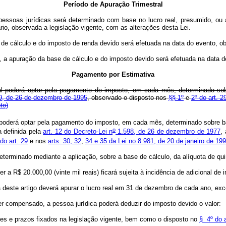
Período de Apuração Trimestral
 pessoas jurídicas será determinado com base no lucro real, presumido, ou a
o, observada a legislação vigente, com as alterações desta Lei.
 de cálculo e do imposto de renda devido será efetuada na data do evento, 
o, a apuração da base de cálculo e do imposto devido será efetuada na data 
Pagamento por Estimativa
real poderá optar pela pagamento do imposto, em cada mês, determinado sob
249, de 26 de dezembro de 1995
, observado o disposto nos
§§ 1º
e
2º do art. 2
to)
l poderá optar pela pagamento do imposto, em cada mês, determinado sobre b
o
a definida pela
art. 12 do Decreto-Lei n
1.598, de 26 de dezembro de 1977
,
do art. 29
e nos
arts. 30, 32
,
34 e 35 da Lei no 8.981, de 20 de janeiro de 199
terminado mediante a aplicação, sobre a base de cálculo, da alíquota de qui
a R$ 20.000,00 (vinte mil reais) ficará sujeita à incidência de adicional de 
deste artigo deverá apurar o lucro real em 31 de dezembro de cada ano, excet
er compensado, a pessoa jurídica poderá deduzir do imposto devido o valor:
ites e prazos fixados na legislação vigente, bem como o disposto no
§ 4º do 