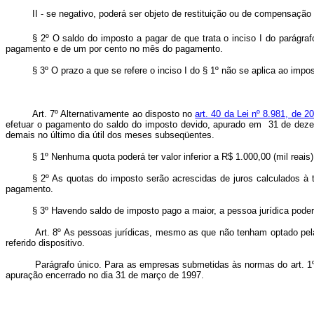
II - se negativo, poderá ser objeto de restituição ou de com
§ 2º O saldo do imposto a pagar de que trata o inciso I do parágrafo
pagamento e de um por cento no mês do pagamento.
§ 3º O prazo a que se refere o inciso I do § 1º não se aplica ao imp
Art. 7º Alternativamente ao disposto no
art. 40 da Lei nº 8.981, de 2
efetuar o pagamento do saldo do imposto devido, apurado em 31 de dezem
demais no último dia útil dos meses subseqüentes.
§ 1º Nenhuma quota poderá ter valor inferior a R$ 1.000,00 (mil reais)
§ 2º As quotas do imposto serão acrescidas de juros calculados à t
pagamento.
§ 3º Havendo saldo de imposto pago a maior, a pessoa jurídica pode
Art. 8º As pessoas jurídicas, mesmo as que não tenham optado pela 
referido dispositivo.
Parágrafo único. Para as empresas submetidas às normas do art. 1º 
apuração encerrado no dia 31 de março de 1997.