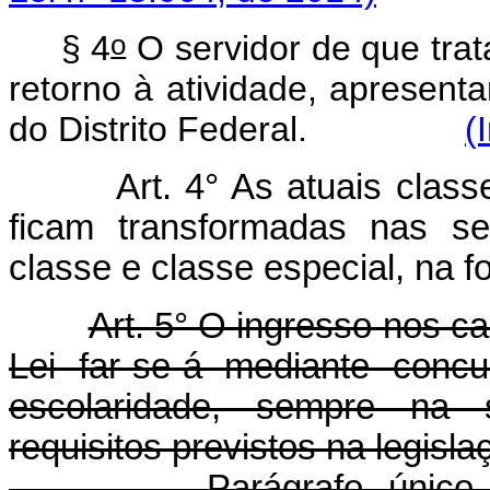
o
§ 4
O servidor de que trat
retorno à atividade, apresentar
do Distrito Federal.
(
Art. 4° As atuais clas
ficam transformadas nas se
classe e classe especial, na 
Art. 5° O ingresso nos ca
Lei far-se-á mediante conc
escolaridade, sempre na 
requisitos previstos na legisla
Parágrafo único