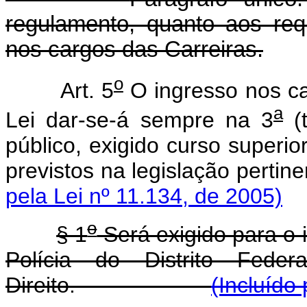
regulamento, quanto aos req
nos cargos das Carreiras.
o
Art. 5
O ingresso nos ca
a
Lei dar-se-á sempre na 3
(t
público, exigido curso superio
previstos na legisla
pela Lei nº 11.134, de 2005)
o
§ 1
Será exigido para o 
Polícia do Distrito Fed
Direito.
(Incluído