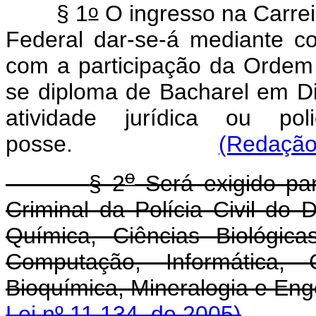
o
§ 1
O ingresso na Carreir
Federal dar-se-á mediante co
com a participação da Ordem 
se diploma de Bacharel em Dir
atividade jurídica ou po
posse.
(Redação 
o
§ 2
Será exigido par
Criminal da Polícia Civil do D
Química, Ciências Biológica
Computação, Informática, G
Bioquímica, Mineralog
Lei nº 11.134, de 2005)