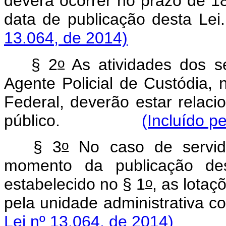
deverá ocorrer no prazo de 18
data de publicação 
13.064, de 2014)
o
§ 2
As atividades dos s
Agente Policial de Custódia, n
Federal, deverão estar relaci
público.
(Incluído p
o
§ 3
No caso de servido
momento da publicação des
o
estabelecido no § 1
, as lota
pela unidade administr
Lei nº 13.064, de 2014)