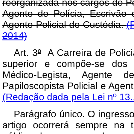
reorganizada nos cargos de Per
Agente de Polícia, Escrivão d
Agente Policial de Custódia.
(
2014)
Art. 3
º
A Carreira de Polícia
superior e compõe-se dos c
Médico-Legista, Agente de
Papiloscopista Policial 
(Redação dada pela Lei nº 13.
Parágrafo único. O ingresso
artigo ocorrerá sempre na t