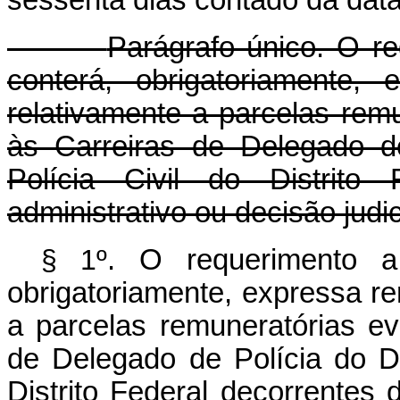
sessenta dias contado da data
Parágrafo único. O re
conterá, obrigatoriamente,
relativamente a parcelas rem
às Carreiras de Delegado de
Polícia Civil do Distrito 
administrativo ou decisão judic
§ 1º
. O requerimento a
obrigatoriamente, expressa re
a parcelas remuneratórias ev
de Delegado de Polícia do Dis
Distrito Federal decorrentes d