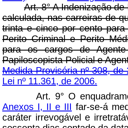
Art. 8° A Indenização de 
calculada, nas carreiras de qu
trinta e cinco por cento par
Perito Criminal e Perito Méd
para os cargos de Agente d
Papiloscopista Policial
Medida Provisória nº 308, de
Lei nº 11.361, de 2006.
Art. 9° O enquadram
Anexos I, II e III
far-se-á med
caráter irrevogável e irretra