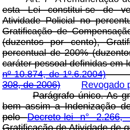
esta Lei constitui-se de v
Atividade Policial no percen
Gratificação de Compensaçã
(duzentos por cento), Grat
percentual de 200% (duzento
caráter pessoal definid
nº 10.874, de 1º.6.2004)
308, de 2006)
Revogado pe
Parágrafo único. As gr
bem assim a Indenização de Ha
pelo
Decreto-lei n° 2.266
Gratificação de Atividade de q