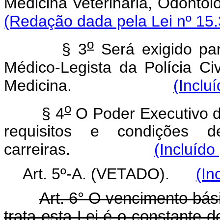
Medicina Veterinária, Odontol
(Redação dada pela Lei nº 15.
o
§ 3
Será exigido par
Médico-Legista da Polícia Civ
Medicina.
(Inclu
o
§ 4
O Poder Executivo d
requisitos e condições 
carreiras.
(Incluído
Art. 5º-A. (VETADO).
(In
Art. 6° O vencimento bás
trata esta Lei é o constante 