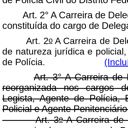
de Polícia Civil do Distrito Fed
Art. 2° A Carreira de Dele
constituída do cargo de Deleg
o
Art. 2
A Carreira de Dele
de natureza jurídica e policia
de Polícia.
(Incl
Art. 3° A Carreira de P
reorganizada nos cargos de
Legista, Agente de Polícia, 
Policial e Agente Penitenciário
o
Art. 3
A Carreira de P