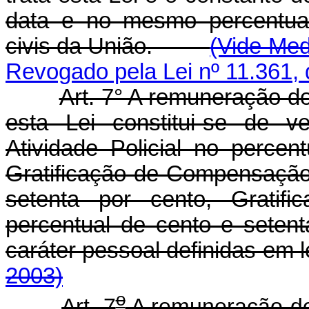
data e no mesmo percentual
civis da União.
(Vide Med
Revogado pela Lei nº 11.361, 
Art. 7° A remuneração do
esta Lei constitui-se de v
Atividade Policial no percen
Gratificação de Compensação
setenta por cento, Gratif
percentual de cento e seten
caráter pessoal defin
2003)
o
Art. 7
A remuneração dos