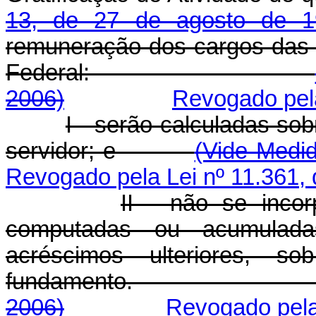
13, de 27 de agosto de 1
remuneração dos cargos das Ca
Federal:
2006)
Revogado pela
I - serão calculadas so
servidor; e
(Vide Medid
Revogado pela Lei nº 11.361, 
II - não se inco
computadas ou acumulad
acréscimos ulteriores, s
fundamento
2006)
Revogado pela 