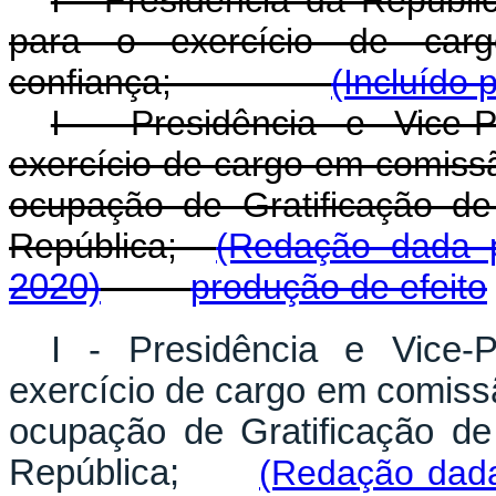
I - Presidência da Repúbli
para o exercício de ca
confiança;
(Incluído 
I - Presidência e Vice-
exercício de cargo em comiss
ocupação de Gratificação d
República;
(Redação dada 
2020)
produção de efeito
I - Presidência e Vice-
exercício de cargo em comiss
ocupação de Gratificação d
República;
(Redação dada