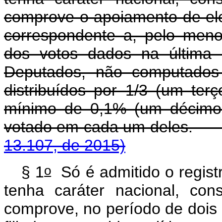
comprove o apoiamento de eleit
correspondente a, pelo meno
dos votos dados na última 
Deputados, não computados
distribuídos por 1/3 (um te
mínimo de 0,1% (um décimo 
votado em cada um 
13.107, de 2015)
o
§ 1
Só é admitido o registr
tenha caráter nacional, co
comprove, no período de dois 