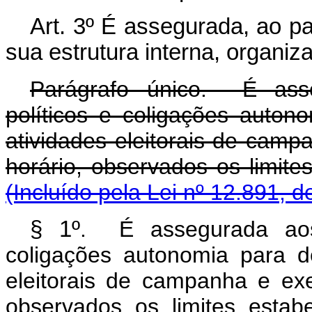
Art. 3º É assegurada, ao par
sua estrutura interna, organi
Parágrafo único. É asse
políticos e coligações auton
atividades eleitorais de camp
horário, observados os 
(Incluído pela Lei nº 12.891, d
§ 1º
. É assegurada aos 
coligações autonomia para d
eleitorais de campanha e exe
observados os limit