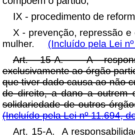
compõem o partido;
IX - procedimento de reform
X - prevenção, repressão e 
mulher.
(Incluído pela Lei n
Art. 15-A. A responsab
exclusivamente ao órgão partid
que tiver dado causa ao não c
de direito, a dano a outrem o
solidariedade de outros 
(Incluído pela Lei nº 11.694, d
Art. 15-A. A responsabilidad