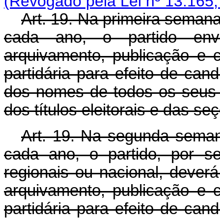
(Revogado pela Lei nº 13.165,
Art. 19. Na primeira sema
cada ano, o partido envi
arquivamento, publicação e 
partidária para efeito de cand
dos nomes de todos os seus f
dos títulos eleitorais e das se
Art. 19. Na segunda seman
cada ano, o partido, por s
regionais ou nacional, deverá 
arquivamento, publicação e 
partidária para efeito de cand