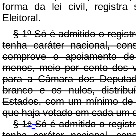
forma da lei civil, registra
Eleitoral.
§ 1º Só é admitido o registr
tenha caráter nacional, co
comprove o apoiamento de e
menos, meio por cento dos v
para a Câmara dos Deputad
branco e os nulos, distrib
Estados, com um mínimo de 
que haja votado em cada um d
o
§ 1
Só é admitido o registr
tenha caráter nacional, co