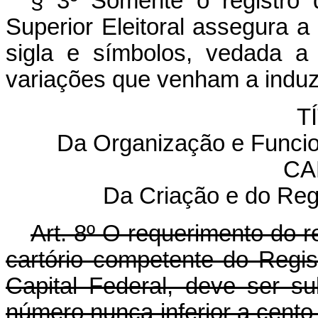
§ 3º Somente o registro d
Superior Eleitoral assegura 
sigla e símbolos, vedada a u
variações que venham a induzi
T
Da Organização e Funcio
CA
Da Criação e do Regi
Art. 8º O requerimento do reg
cartório competente do Regis
Capital Federal, deve ser s
número nunca inferior a cento 