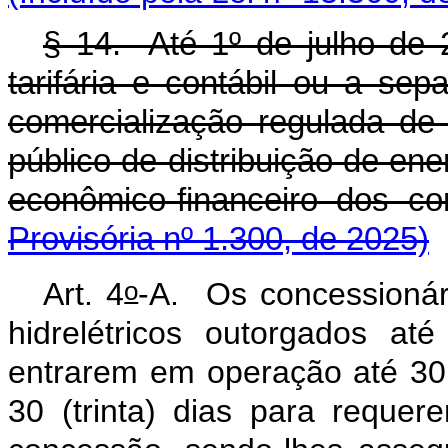
§ 14. Até 1º de julho de 
tarifária e contábil ou a sep
comercialização regulada de
público de distribuição de ener
econômico-financeiro dos
Provisória nº 1.300, de 2025)
o
Art. 4
-A. Os concessionár
hidrelétricos outorgados 
entrarem em operação até 30
30 (trinta) dias para requer