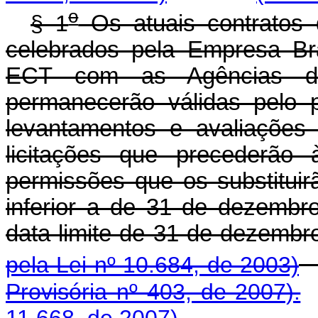
o
§ 1
Os atuais contratos 
celebrados pela Empresa Bra
ECT com as Agências de
permanecerão válidas pelo 
levantamentos e avaliações
licitações que precederão
permissões que os substitui
inferior a de 31 de dezemb
data limite de 31 de 
pela Lei nº 10.684, de 2003)
Provisória nº 403, de 2007).
11.668, de 2007).