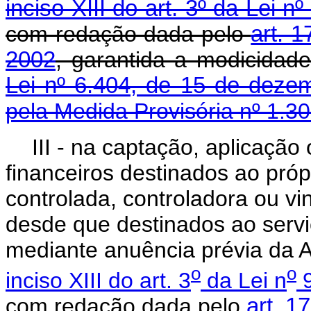
inciso XIII do art. 3º da Lei
com redação dada pelo
art. 1
2002
, garantida a modicidade
Lei nº 6.404, de 15 de deze
pela Medida Provisória nº 1.3
III - na captação, aplicaçã
financeiros destinados ao próp
controlada, controladora ou v
desde que destinados ao serviç
mediante anuência prévia da 
o
o
inciso XIII do art. 3
da Lei n
9
com redação dada pelo
art. 1