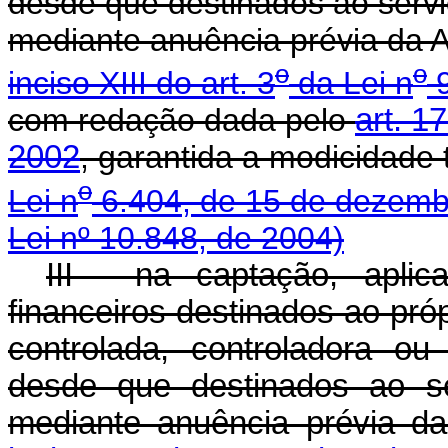
desde que destinados ao serviç
mediante anuência prévia da 
o
o
inciso XIII do art. 3
da Lei n
9
com redação dada pelo
art. 1
2002
, garantida a modicidade 
o
Lei n
6.404, de 15 de dezemb
Lei nº 10.848, de 2004)
III - na captação, apli
financeiros destinados ao pró
controlada, controladora o
desde que destinados ao ser
mediante anuência prévia d