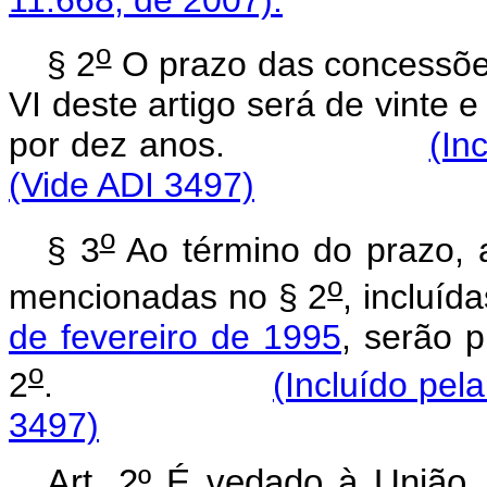
o
§ 2
O prazo das concessões
VI deste artigo será de vinte 
por dez anos.
(In
(Vide ADI 3497)
o
§ 3
Ao término do prazo, 
o
mencionadas no § 2
, incluíd
de fevereiro de 1995
, serão 
o
2
.
(Incluído pel
3497)
Art. 2º É vedado à União, 