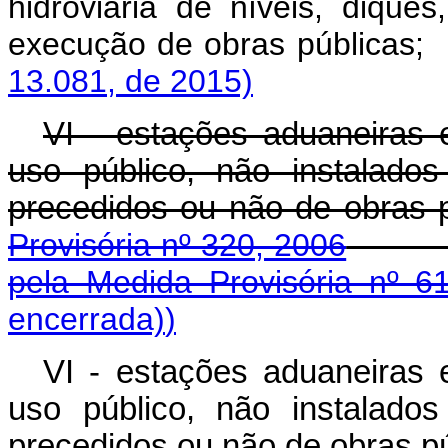
hidroviária de níveis, dique
execução de obras pú
13.081, de 2015)
VI - estações aduaneiras 
uso público, não instalado
precedidos ou não de 
Provisória nº 320, 2006
pela Medida Provisória nº 6
encerrada)
)
VI - estações aduaneiras 
uso público, não instalado
precedidos ou não de obras pú