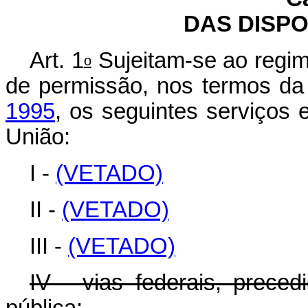
DAS DISPO
Art. 1
Sujeitam-se ao regi
o
de permissão, nos termos d
1995
, os seguintes serviços
União:
I -
(VETADO)
II -
(VETADO)
III -
(VETADO)
IV - vias federais, prec