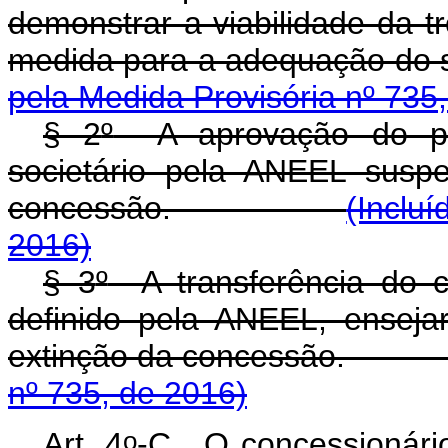
demonstrar a viabilidade da t
medida para a adequação
pela Medida Provisória nº 735
§ 2
º
A aprovação do plan
societário pela ANEEL susp
concessão.
(Incluí
2016)
§ 3
º
A transferência do co
definido pela ANEEL, ensej
extinção da concess
nº 735, de 2016)
o
Art. 4
-C. O concessionário