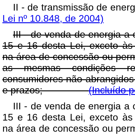
II - de transmissão de
Lei nº 10.848, de 2004)
III - de venda de energia a
15 e 16 desta Lei, exceto às
na área de concessão ou perm
as mesmas condições reg
consumidores não abrangidos po
e prazos;
(Incluído 
III - de venda de energia a
15 e 16 desta Lei, exceto às
na área de concessão ou perm