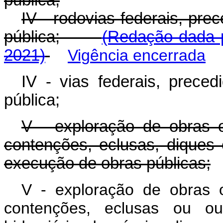
pública;
IV - rodovias federais, pr
pública;
(Redação dada p
2021)
Vigência encerrada
IV - vias federais, prec
pública;
V - exploração de obras o
contenções, eclusas, diques 
execução de obras públicas;
V - exploração de obras o
contenções, eclusas ou out