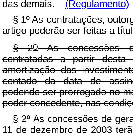
das demais.
(Regulamento)
§ 1º As contratações, outor
artigo poderão ser feitas a tí
o
§ 2
As concessões de 
contratadas a partir desta
amortização dos investimento
contado da data de assinat
podendo ser prorrogado no máx
poder concedente, nas condiçõ
§ 2º As concessões de geraç
11 de dezembro de 2003 terã