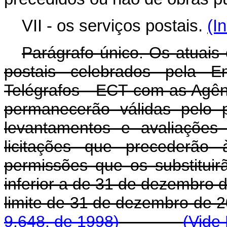
VII - os serviços postais.
(I
Parágrafo único. Os atuais 
postais celebrados pela E
Telégrafos - ECT com as Agên
permanecerão válidas pelo 
levantamentos e avaliações
licitações que precederão
permissões que os substitui
inferior a de 31 de dezembro 
limite de 31 de dezem
9.648, de 1998)
(Vide 