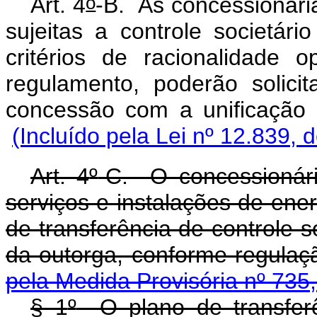
o
Art. 4
-B. As concessionária
sujeitas a controle societá
critérios de racionalidade 
regulamento, poderão solic
concessão com a unificação 
(Incluído pela Lei nº 12.839, 
Art. 4
º
-C. O concessionári
serviços e instalações de ener
de transferência de controle s
da outorga, conforme
pela Medida Provisória nº 735
§ 1
º
O plano de transferên