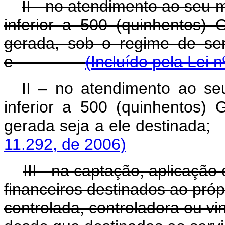
II - no atendimento ao seu 
inferior a 500 (quinhentos)
gerada, sob o regime de serv
e
(Incluído pela Lei 
II – no atendimento ao se
inferior a 500 (quinhentos)
gerada seja a ele des
11.292, de 2006)
III - na captação, aplicaçã
financeiros destinados ao próp
controlada, controladora ou v