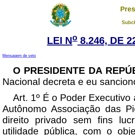
Pres
Subch
o
LEI N
8.246, DE 
Mensagem de veto
O PRESIDENTE DA REPÚ
Nacional decreta e eu sanciono
Art. 1º É o Poder Executivo a
Autônomo Associação das Pio
direito privado sem fins luc
utilidade pública, com o obj