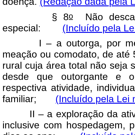
doença.
(Redação dada pela L
o
§ 8
Não descara
especial:
(Incluído pela Le
I – a outorga, por meio d
meação ou comodato, de até 5
rural cuja área total não seja 
desde que outorgante e o
respectiva atividade, indivi
familiar;
(Incluído pela Lei
II – a exploração da ativida
inclusive com hospedagem, p