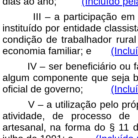
dias ao ano;
(Incluído pe
III – a participação em pl
instituído por entidade classi
condição de trabalhador rura
economia familiar; e
(Inclu
IV – ser beneficiário ou faz
algum componente que seja be
oficial de governo;
(Inclu
V – a utilização pelo própri
atividade, de processo de b
artesanal, na forma do § 11 d