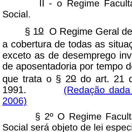
II - o Regime Facultativ
Social.
o
§ 1
O Regime Geral de 
a cobertura de todas as situa
exceto as de desemprego invol
de aposentadoria por tempo de
o
que trata o § 2
do art. 21 
1991.
(Redação dada 
2006)
§ 2º O Regime Facultativ
Social será objeto de lei especi