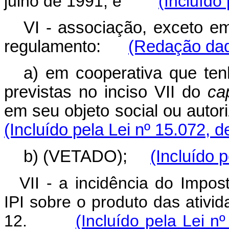
julho de 1991; e
(Incluído
VI - associação, exceto em
regulamento:
(Redação dad
a) em cooperativa que ten
previstas no inciso VII do
ca
em seu objeto social ou aut
(Incluído pela Lei nº 15.072, 
b) (VETADO);
(Incluído 
VII - a incidência do Impos
IPI sobre o produto das ativi
12.
(Incluído pela Lei n