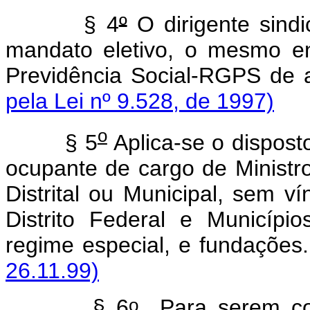
§ 4
º
O dirigente sindi
mandato eletivo, o mesmo e
Previdência Social-RGPS de a
pela Lei nº 9.528, de 1997)
o
§ 5
Aplica-se o dispost
ocupante de cargo de Ministro
Distrital ou Municipal, sem v
Distrito Federal e Municípi
regime especial, e funda
26.11.99)
o
§ 6
Para serem con