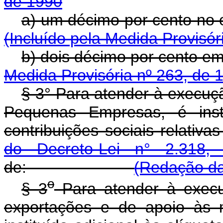
de 1990
a) um décimo por ce
(Incluído pela Medida Provisór
b) dois décimo por 
Medida Provisória nº 263, de 
§ 3° Para atender à execuçã
Pequenas Empresas, é insti
contribuições sociais relativ
do Decreto-Lei n° 2.318
de:
(Redação da
o
§ 3
Para atender à execu
exportações e de apoio às 