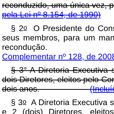
reconduzido, uma única v
pela Lei nº 8.154, de 1990)
o
§ 2
O Presidente do Consel
seus membros, para um mand
reconduç
Complementar nº 128, de 200
§ 3° A Diretoria Executiva
dois Diretores, eleitos pelo C
dois anos.
(Inclu
o
§ 3
A Diretoria Executiva 
e 2 (dois) Diretores, eleit