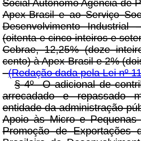
Social Autônomo Agência de P
Apex-Brasil e ao Serviço Soc
Desenvolvimento Industrial
(oitenta e cinco inteiros e set
Cebrae, 12,25% (doze inteir
cento) à Apex-Brasil e 2% 
(Redação dada pela Lei nº 1
§ 4º O adicional de contri
arrecadado e repassado m
entidade da administração públ
Apoio às Micro e Pequenas 
Promoção de Exportações do