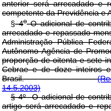
anterior será arrecadado e
competente da Previdência e A
o
§
4
O adicional de contri
arrecadado e repassado mens
Administração Pública Fede
Autônomo Agência de Promoç
proporção de oitenta e sete i
Cebrae e de doze inteiros 
Brasil.
(Re
14.5.2003)
§ 4º O adicional de contri
artigo será arrecadado e re