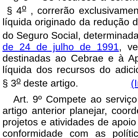
o
§ 4
, correrão exclusivamen
líquida originado da redução 
do Seguro Social, determinad
de 24 de julho de 1991
, v
destinadas ao Cebrae e à Ape
líquida dos recursos do adici
o
§ 3
deste artigo.
(
Art. 9º Compete ao serviço
artigo anterior planejar, coor
projetos e atividades de apo
conformidade com as políti