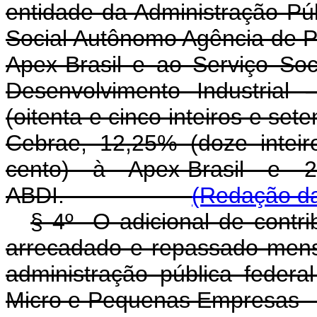
entidade da Administração Pú
Social Autônomo Agência de P
Apex-Brasil e ao Serviço Soc
Desenvolvimento Industrial
(oitenta e cinco inteiros e set
Cebrae, 12,25% (doze inteir
cento) à Apex-Brasil e 2
ABDI.
(Redação da
§ 4º O adicional de contri
arrecadado e repassado mens
administração pública federa
Micro e Pequenas Empresas -