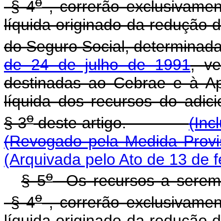
o
§ 4
, correrão exclusivamen
líquida originado da redução 
do Seguro Social, determinad
de 24 de julho de 1991
, v
destinadas ao Cebrae e à Ape
líquida dos recursos do adici
o
§ 3
deste artigo.
(Inc
(Revogado pela Medida Provi
(Arquivada pelo Ato de 13 de f
o
§ 5
Os recursos a serem 
o
§ 4
, correrão exclusivamen
líquida originado da redução 