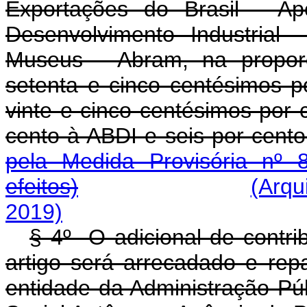
Exportações do Brasil - Ape
Desenvolvimento Industrial
Museus - Abram, na proporç
setenta e cinco centésimos p
vinte e cinco centésimos por c
cento à ABDI e seis po
pela Medida Provisória nº 
efeitos)
(Arqu
2019)
§ 4º O adicional de contri
artigo será arrecadado e re
entidade da Administração Pú