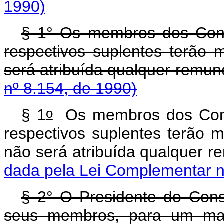
1990)
§ 1° Os membros dos Conse
respectivos suplentes terão
será atribuída qualquer remun
nº 8.154, de 1990)
o
§ 1
Os membros dos Conse
respectivos suplentes terão 
não será atribuída qu
dada pela Lei Complementar n
§ 2° O Presidente do Conse
seus membros, para um man