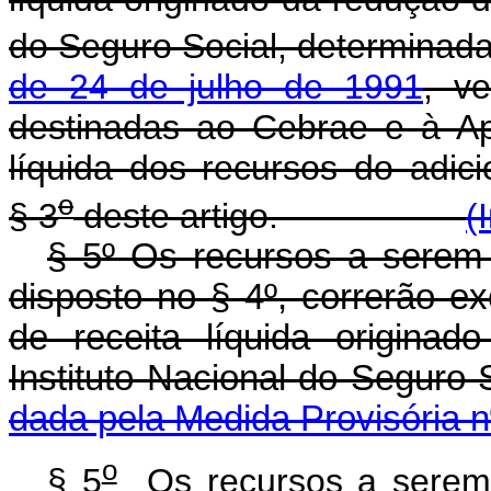
do Seguro Social, determinad
de 24 de julho de 1991
, v
destinadas ao Cebrae e à Ape
líquida dos recursos do adici
o
§ 3
deste artigo.
(
§ 5º
Os recursos a serem 
disposto no § 4º, correrão e
de receita líquida origina
Instituto Nacional do Seguro
dada pela Medida Provisória n
o
§ 5
Os recursos a serem 