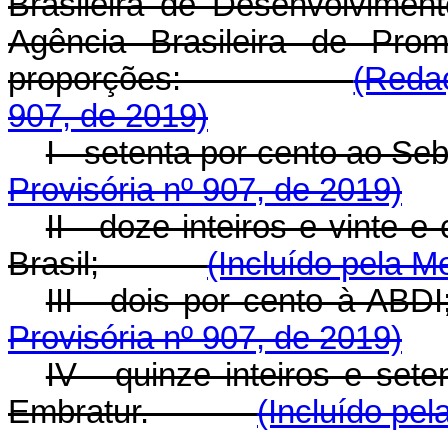
Brasileira de Desenvolviment
Agência Brasileira de Pro
proporções:
(Reda
907, de 2019)
I - setenta por cent
Provisória nº 907, de 2019)
II - doze inteiros e vinte 
Brasil;
(Incluído pela M
III - dois por cent
Provisória nº 907, de 2019)
IV - quinze inteiros e set
Embratur.
(Incluído pel