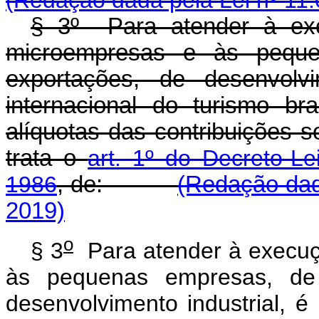
§ 3º Para atender à exe
microempresas e às pequ
exportações, de desenvolv
internacional do turismo bras
alíquotas das contribuições s
trata o
art. 1º do Decreto-L
1986
, de:
(Redação dad
2019)
o
§ 3
Para atender à execuçã
às pequenas empresas, de
desenvolvimento industrial, é 