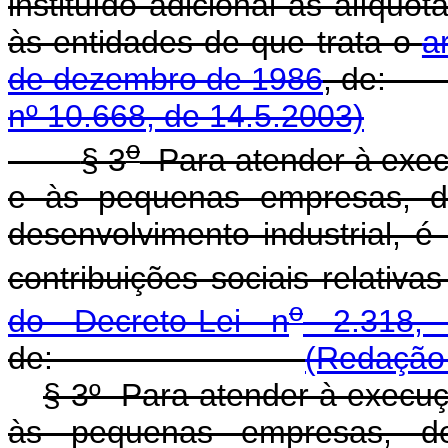
instituído adicional às alíquot
às entidades de que trata o
a
de dezembro de 1986
, 
nº 10.668, de 14.5.2003)
o
§ 3
Para atender à execu
e às pequenas empresas, d
desenvolvimento industrial, é 
contribuições sociais relativ
o
do Decreto-Lei n
2.318, 
de:
(Redação 
§ 3º Para atender à execuçã
às pequenas empresas, d