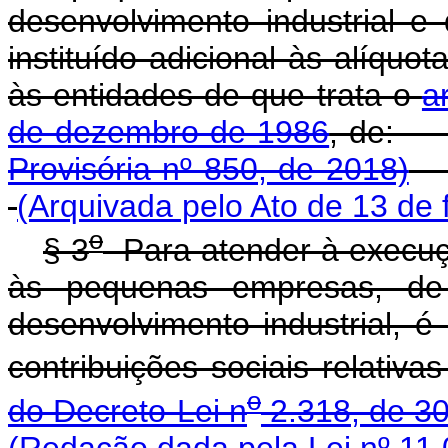
desenvolvimento industrial e
instituído adicional às alíquot
às entidades de que trata o
a
de dezembro de 1986
, 
Provisória nº 850, de 2018)
(Arquivada pelo Ato de 13 de 
o
§ 3
Para atender à execuçã
às pequenas empresas, de
desenvolvimento industrial, é 
contribuições sociais relativ
o
do Decreto-Lei n
2.318, de 3
(Redação dada pela Lei nº 11.