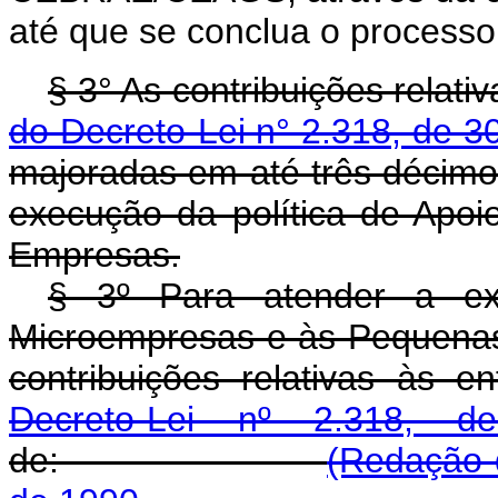
até que se conclua o proces
§ 3° As contribuições relati
do Decreto-Lei n° 2.318, de 
majoradas em até três décimos
execução da política de Apo
Empresas.
§ 3º Para atender a ex
Microempresas e às Pequenas 
contribuições relativas às 
Decreto-Lei nº 2.318,
de:
(Redação 