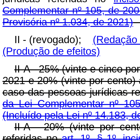
Complementar nº 105, de 200
Provisória nº 1.034, de 2021)
II - (revogado);
(Redação 
(Produção de efeitos)
II-A - 25% (vinte e cinco p
2021 e 20% (vinte por cento) a
caso das pessoas jurídicas r
da Lei Complementar nº 105
(Incluído pela Lei nº 14.183, 
II-A - 20% (vinte por cen
referidas no
art. 1º, § 1º, in