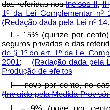
das referidas nos
incisos II
,
III
1º da Lei Complementar nº 1
(Redação dada pela Lei nº 14
I - 15% (quinze por cento)
seguros privados e das referi
do § 1º do art. 1º da Lei Comp
2001
;
(Redação dada pela L
Produção de efeitos
II - nove por cento, no
cas
(Incluído pela Medida Provisór
II – 9% (nove por cent