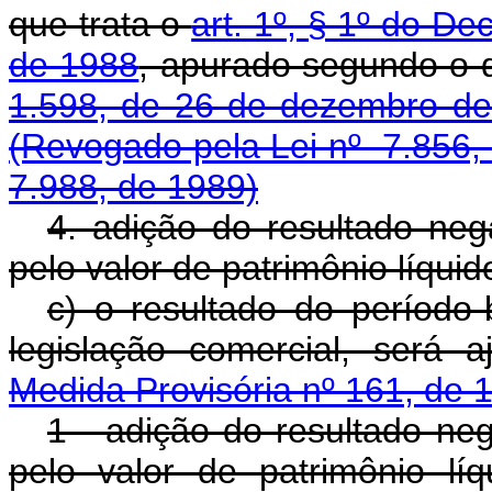
que trata o
art. 1º, § 1º do De
de 1988
, apurado segundo o 
1.598, de 26 de dezembro d
(Revogado pela Lei nº 7.856,
7.988, de 1989)
4. adição do resultado neg
pelo valor de patrimônio líquid
c) o resultado do período
legislação comercial, será 
Medida Provisória nº 161, de 
1 - adição do resultado neg
pelo valor de patrimônio lí