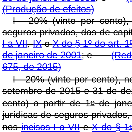
(Produção de efeitos)
I - 20% (vinte por cento)
seguros privados, das de capi
I a VII
,
IX
e
X do § 1º do art. 
de janeiro de 2001
; e
(Red
675, de 2015)
I - 20% (vinte por cento), 
setembro de 2015 e 31 de de
o
cento) a partir de 1
de jane
jurídicas de seguros privados,
nos
incisos I a VII
e
X do § 1