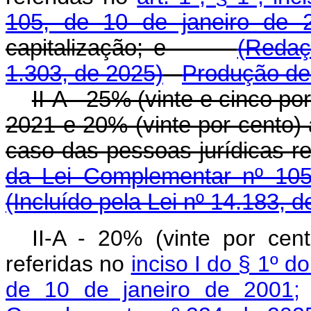
105, de 10 de janeiro de 
capitalização; e
(Redaç
1.303, de 2025)
Produção de 
II-A - 25% (vinte e cinco p
2021 e 20% (vinte por cento) a
caso das pessoas jurídicas r
da Lei Complementar nº 105
(Incluído pela Lei nº 14.183, 
II-A - 20% (vinte por cen
referidas no
inciso I do § 1º d
de 10 de janeiro de 2001;