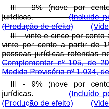
III - 9% (nove por cent
jurídicas.
(Incluído 
(Produção de efeito)
(Vid
III - vinte e cinco por cen
vinte por cento a partir de 
pessoas jurídicas referidas 
Complementar nº 105, de 20
Medida Provisória nº 1.034, d
III - 9% (nove por cent
jurídicas.
(Incluído 
(Produção de efeito)
(Vid