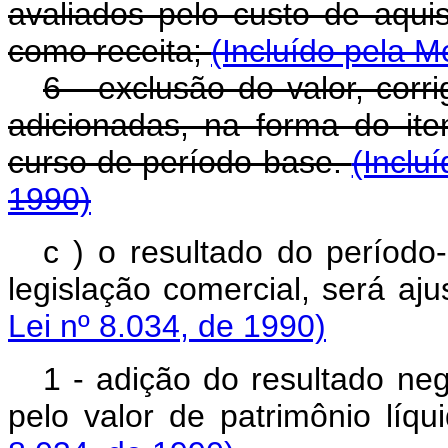
avaliados pelo custo de aqu
como receita;
(Incluído pela M
6 - exclusão do valor, corr
adicionadas, na forma do it
curso de período-base.
(Inclu
1990)
c ) o resultado do períod
legislação comercial, será 
Lei nº 8.034, de 1990)
1 - adição do resultado neg
pelo valor de patrimônio l