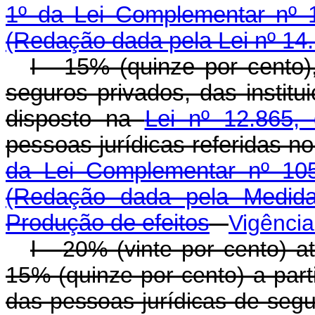
1º da Lei Complementar nº 1
(Redação dada pela Lei nº 14
I - 15% (quinze por cento
seguros privados, das instit
disposto na
Lei nº 12.865,
pessoas jurídicas referidas n
da Lei Complementar nº 105
(Redação dada pela Medida
Produção de efeitos
Vigênci
I -
20% (vinte por cento) 
15% (quinze por cento) a part
das pessoas jurídicas de segu