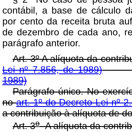
contábil, a base de cálculo 
por cento da receita bruta au
de dezembro de cada ano, re
parágrafo anterior.
Art. 3º A alíquota da cont
Lei nº 7.856, de 1989)
1989)
Parágrafo único. No exercíc
no
art. 1º do Decreto-Lei nº 2
a contribuição à alíquota de d
o
Art. 3
A alíquota da cont