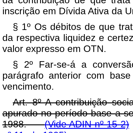
inscrição em Dívida Ativa da U
§ 1º Os débitos de que trat
da respectiva liquidez e certez
valor expresso em OTN.
§ 2º Far-se-á a conversã
parágrafo anterior com bas
vencimento.
Art. 8º A contribuição soci
apurado no período-base a s
1988.
(Vide ADIN nº 15-2)