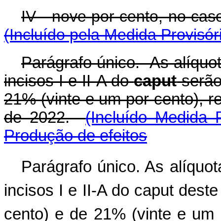
IV - nove por cento, no c
(Incluído pela Medida Provisór
Parágrafo único. As alíquot
incisos I e II-A do
caput
serão
21% (vinte e um por cento), 
de 2022.
(Incluído Medida 
Produção de efeitos
Parágrafo único. As alíquot
incisos I e II-A do caput dest
cento) e de 21% (vinte e um 