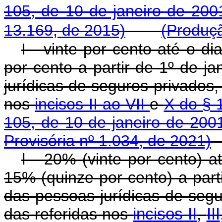
105, de 10 de janeiro de 200
13.169, de 2015)
(Produçã
I - vinte por cento até o 
por cento a partir de 1º de j
jurídicas de seguros privados,
nos
incisos II ao VII
e
X do § 
105, de 10 de janeiro de 200
Provisória nº 1.034, de 2021)
I -
20% (vinte por cento) 
15% (quinze por cento) a part
das pessoas jurídicas de segu
das referidas nos
incisos II
,
III