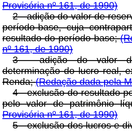
Provisória nº 161, de 1990)
2 - adição do valor de rese
período-base, cuja contrapa
resultado do período-base;
(R
nº 161, de 1990)
3 - adição do valor d
determinação do lucro real, 
Renda;
(Redação dada pela Me
4 - exclusão do resultado p
pelo valor de patrimônio lí
Provisória nº 161, de 1990)
5 - exclusão dos lucros e d