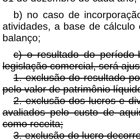
b) no caso de incorporaçã
atividades, a base de cálculo
balanço;
c) o resultado do período
legislação comercial, será ajus
1. exclusão do resultado po
pelo valor de patrimônio líquid
2. exclusão dos lucros e di
avaliados pelo custo de aqu
como receita;
3. exclusão do lucro decorr