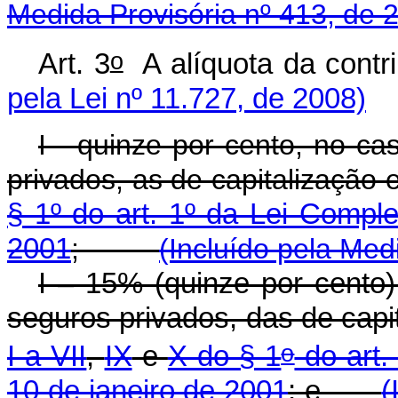
Medida Provisória nº 413, de 
o
Art. 3
A alíquota da co
pela Lei nº 11.727, de 2008)
I - quinze por cento, no ca
privados, as de capitalização 
§ 1º do art. 1º da Lei Compl
2001
;
(Incluído pela Med
I – 15% (quinze por cento)
seguros privados, das de capi
o
I a VII
,
IX
e
X do § 1
do art.
10 de janeiro de 2001
; e
(