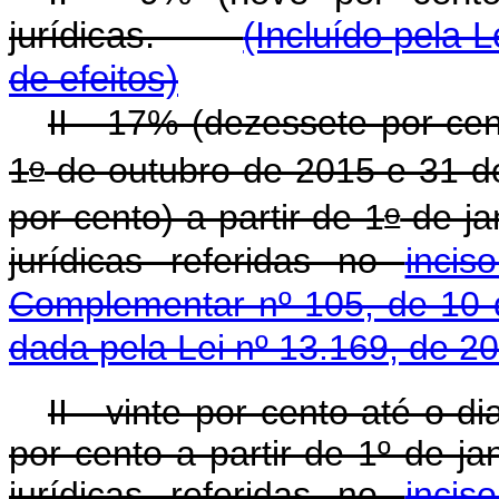
jurídicas.
(Incluído pela L
de efeitos)
II - 17% (dezessete por ce
o
1
de outubro de 2015 e 31 d
o
por cento) a partir de 1
de ja
jurídicas referidas no
inci
Complementar nº 105, de 10 
dada pela Lei nº 13.169, de 2
II - vinte por cento até o 
por cento a partir de 1º de j
jurídicas referidas no
inci