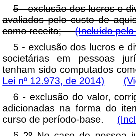
5 - exclusão dos lucros e d
avaliados pelo custo de aqu
como receita;
(Incluído pela
5 - exclusão dos lucros e d
societárias em pessoas jur
tenham sido computados 
Lei nº 12.973, de 2014)
(V
6 - exclusão do valor, corr
adicionadas na forma do it
curso de período-base.
(Inc
§ 2º No caso de pessoa ju