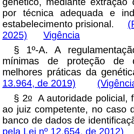
genético, mediante extração 
por técnica adequada e ind
estabelecimento prisional.
(
2025)
Vigência
§ 1º-A. A regulamentaçã
mínimas de proteção de d
melhores práticas da gené
13.964, de 2019)
(Vigênci
o
§ 2
A autoridade policial, 
ao juiz competente, no caso d
banco de dados de identificaçã
pela Lei nº 12.654, de 2012)