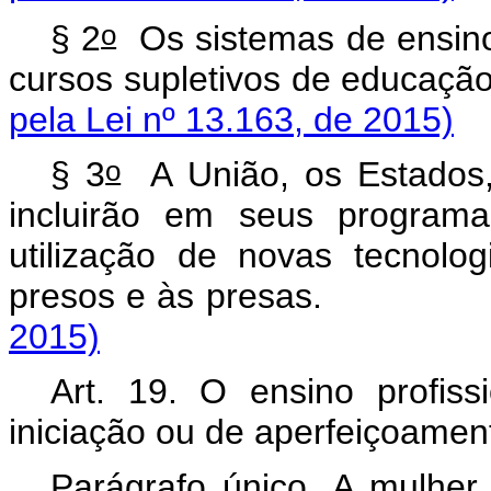
o
§ 2
Os sistemas de ensino
cursos supletivos de educa
pela Lei nº 13.163, de 2015)
o
§ 3
A União, os Estados, 
incluirão em seus program
utilização de novas tecnolo
presos e às presas.
2015)
Art. 19. O ensino profiss
iniciação ou de aperfeiçoament
Parágrafo único. A mulher 