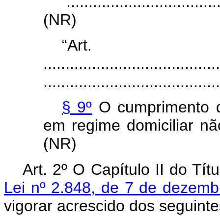
...................................
(NR)
“Art
........................................
........................................
§ 9º
O cumprimento da
em regime domiciliar n
(NR)
Art. 2º O Capítulo II do Tít
Lei nº 2.848, de 7 de dezem
vigorar acrescido dos seguint