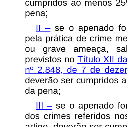
cumpridos ao menos 25%
pena;
II –
se o apenado for
pela prática de crime me
ou grave ameaça, sa
previstos no
Título XII d
nº 2.848, de 7 de dez
deverão ser cumpridos a
da pena;
III –
se o apenado for
dos crimes referidos nos
artigo, deverão ser cum