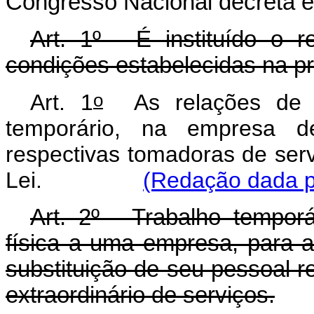
Congresso Nacional decreta e 
Art. 1º - É instituído o 
condições estabelecidas na pr
o
Art. 1
As relações de t
temporário, na empresa d
respectivas tomadoras de serv
Lei.
(Redação dada pe
Art. 2º - Trabalho tempor
física a uma empresa, para a
substituição de seu pessoal 
extraordinário de serviços.