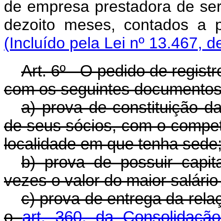
de empresa prestadora de ser
dezoito meses, contados a 
(Incluído pela Lei nº 13.467, d
Art. 6º - O pedido de regist
com os seguintes documentos
a) prova de constituição da
de seus sócios, com o compet
localidade em que tenha sede
b) prova de possuir capit
vezes o valor do maior salário
c) prova de entrega da rela
o
art. 360, da Consolidaçã