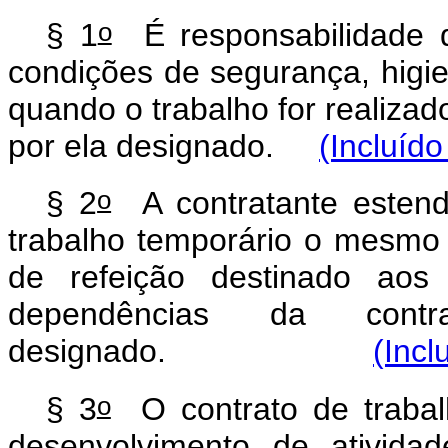
o
§ 1
É responsabilidade d
condições de segurança, higie
quando o trabalho for realiza
por ela designado.
(Incluído
o
§ 2
A contratante estend
trabalho temporário o mesmo 
de refeição destinado aos
dependências da cont
designado.
(Incl
o
§ 3
O contrato de trabal
desenvolvimento de ativida