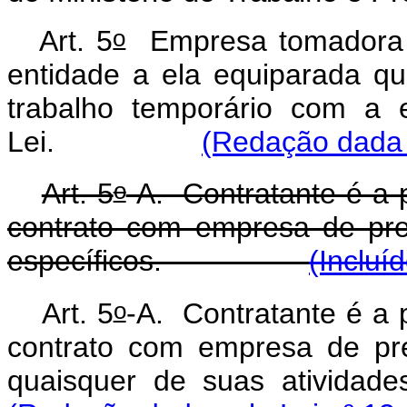
o
Art. 5
Empresa tomadora d
entidade a ela equiparada qu
trabalho temporário com a 
Lei.
(Redação dada 
o
Art. 5
-A. Contratante é a p
contrato com empresa de pre
específicos.
(Incluí
o
Art. 5
-A. Contratante é a p
contrato com empresa de pre
quaisquer de suas atividades,