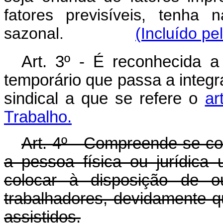
fatores previsíveis, tenha n
sazonal.
(Incluído pe
Art. 3º - É reconhecida a
temporário que passa a integ
sindical a que se refere o
ar
Trabalho.
Art. 4º - Compreende-se c
a pessoa física ou jurídica 
colocar à disposição de ou
trabalhadores, devidamente q
assistidos.