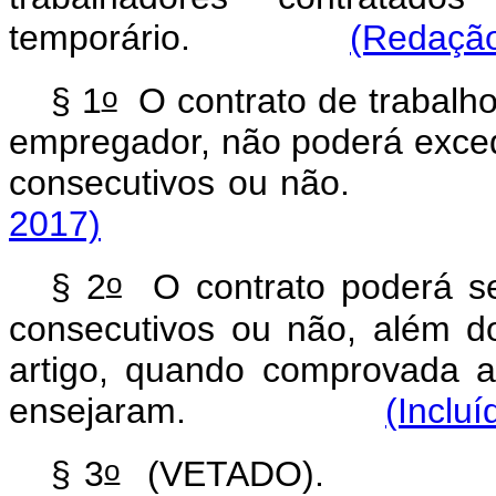
temporário.
(Redação
o
§ 1
O contrato de trabalh
empregador, não poderá excede
consecutivos ou n
2017)
o
§ 2
O contrato poderá ser
consecutivos ou não, além d
artigo, quando comprovada 
ensejaram.
(Incluí
o
§ 3
(VETADO