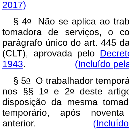
2017)
o
§ 4
Não se aplica ao traba
tomadora de serviços, o co
parágrafo único do art. 445 d
(CLT), aprovada pelo
Decret
1943
.
(Incluído pel
o
§ 5
O trabalhador temporár
o
o
nos §§ 1
e 2
deste artig
disposição da mesma tomado
temporário, após novent
anterior.
(Incluíd