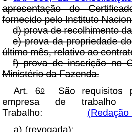
apresentação do Certifica
fornecido pelo Instituto Nacio
d) prova de recolhimento da
e) prova da propriedade do
último mês, relativo ao contra
f) prova de inscrição no 
Ministério da Fazenda.
o
Art. 6
São requisitos p
empresa de trabalho t
Trabalho:
(Redação 
a) (revogada)