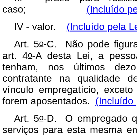
caso;
(Incluído p
IV - valor.
(Incluído pela L
o
Art. 5
-C. Não pode figur
o
art. 4
-A desta Lei, a pessoa
tenham, nos últimos dezo
contratante na qualidade 
vínculo empregatício, exceto 
forem aposentados.
(Incluído
o
Art. 5
-D. O empregado qu
serviços para esta mesma e