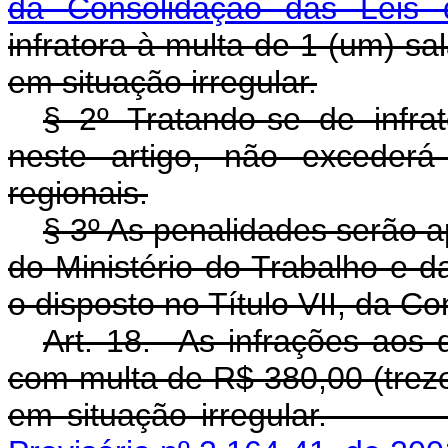
da Consolidação das Leis 
infratora à multa de 1 (um) s
em situação irregular.
§ 2º Tratando-se de infrat
neste artigo, não excederá
regionais.
§ 3º As penalidades serão a
do Ministério do Trabalho e d
o disposto no Título VII, da C
Art. 18. As infrações aos d
com multa de R$ 380,00 (treze
em situação irreg