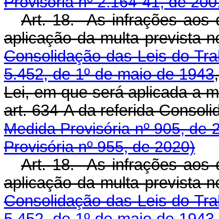
Provisória nº 2.164-41, de 200
Art. 18. As infrações aos d
aplicação da multa prevista 
Consolidação das Leis do Tra
5.452, de 1º de maio de 1943
Lei, em que será aplicada a mu
art. 634-A da referida 
Medida Provisória nº 905, de 
Provisória nº 955, de 2020)
Art. 18. As infrações aos d
aplicação da multa prevista 
Consolidação das Leis do Tra