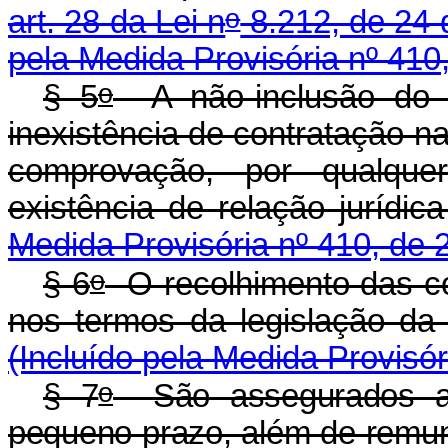
o
art. 28 da Lei n
8.212, de 24 
pela Medida Provisória nº 410
o
§ 5
A não-inclusão do t
inexistência de contratação na
comprovação, por qualque
existência de relação 
Medida Provisória nº 410, de 
o
§ 6
O recolhimento das con
nos termos da legisla
(Incluído pela Medida Provisór
o
§ 7
São assegurados ao 
pequeno prazo, além de remun