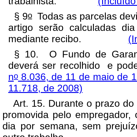
trabalhista.
(Incluído
o
§ 9
Todas as parcelas devi
artigo serão calculadas di
mediante recibo.
(I
§ 10. O Fundo de Garan
deverá ser recolhido e pod
o
n
8.036, de 11 de maio de 
11.718, de 2008)
Art. 15. Durante o prazo do 
promovida pelo empregador, o
dia por semana, sem prejuízo