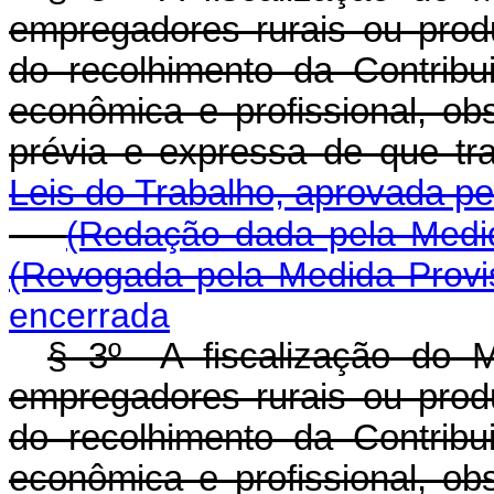
empregadores rurais ou pro
do recolhimento da Contribu
econômica e profissional, ob
prévia e expressa de que tr
Leis do Trabalho, aprovada pe
(Redação dada pela Medid
(Revogada pela Medida Provis
encerrada
§ 3º A fiscalização do M
empregadores rurais ou pro
do recolhimento da Contribu
econômica e profissional, ob