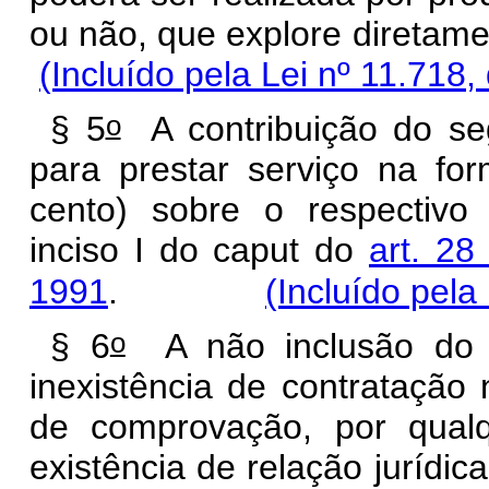
ou não, que explore dire
(Incluído pela Lei nº 11.718,
o
§ 5
A contribuição do seg
para prestar serviço na fo
cento) sobre o respectivo s
inciso I do
caput
do
art. 28
1991
.
(Incluído pela
o
§ 6
A não inclusão do t
inexistência de contratação 
de comprovação, por qualq
existência de relação jur