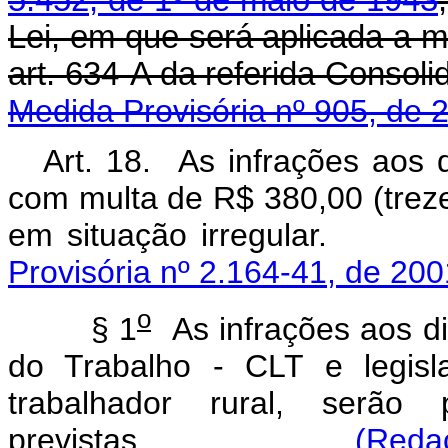
5.452, de 1º de maio de 1943
Lei, em que será aplicada a mu
art. 634-A da referida 
Medida Provisória nº 905, de 
Art. 18. As infrações aos d
com multa de R$ 380,00 (treze
em situação irreg
Provisória nº 2.164-41, de 200
o
§ 1
As infrações aos di
do Trabalho - CLT e legisl
trabalhador rural, serã
previstas.
(Reda