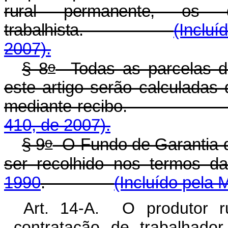
rural permanente, os 
trabalhista.
(Incluí
2007).
o
§ 8
Todas as parcelas de
este artigo serão calculadas 
mediante recibo
410, de 2007).
o
§ 9
O Fundo de Garantia d
ser recolhido nos termos 
1990
.
(Incluído pela 
Art. 14-A. O produtor ru
contratação de trabalhado