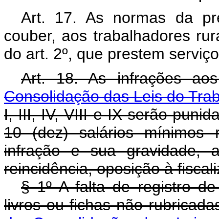
Art. 17. As normas da pr
couber, aos trabalhadores ru
do art. 2º, que prestem serviç
Art. 18. As infrações ao
Consolidação das Leis do Tra
I, III, IV, VIII e IX serão pu
10 (dez) salários mínimos 
infração e sua gravidade, 
reincidência, oposição à fisca
§ 1º A falta de registro 
livros ou fichas não rubricad