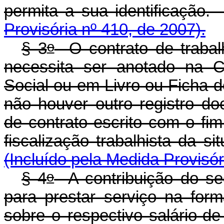
permita a sua ident
Provisória nº 410, de 2007).
o
§ 3
O contrato de trabal
necessita ser anotado na C
Social ou em Livro ou Ficha 
não houver outro registro doc
de contrato escrito com o fi
fiscalização trabalhist
(Incluído pela Medida Provisór
o
§ 4
A contribuição do seg
para prestar serviço na form
sobre o respectivo salário-de