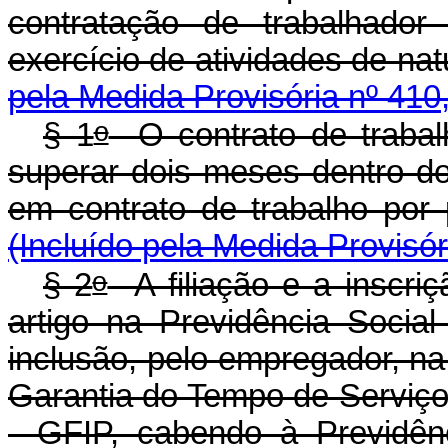
contratação de trabalhador
exercício de atividades 
pela Medida Provisória nº 410
o
§ 1
O contrato de trabal
superar dois meses dentro do
em contrato de trabal
(Incluído pela Medida Provisór
o
§ 2
A filiação e a inscriç
artigo na Previdência Socia
inclusão, pelo empregador, n
Garantia do Tempo de Serviço
- GFIP, cabendo à Previdênc