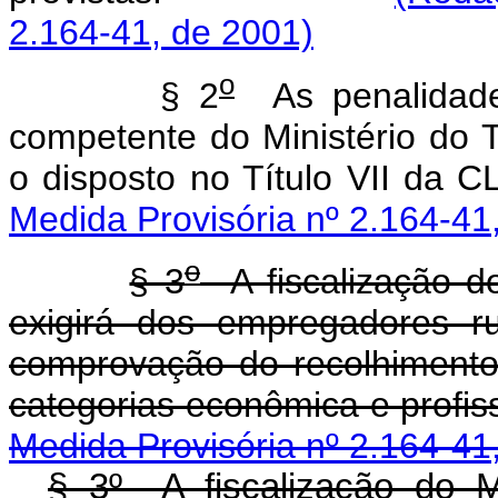
2.164-41, de 2001)
o
§ 2
As penalidades
competente do Ministério do
o disposto no Título 
Medida Provisória nº 2.164-41
o
§ 3
A fiscalização d
exigirá dos empregadores r
comprovação do recolhimento 
categorias econômica e 
Medida Provisória nº 2.164-41
§ 3º A fiscalização do M