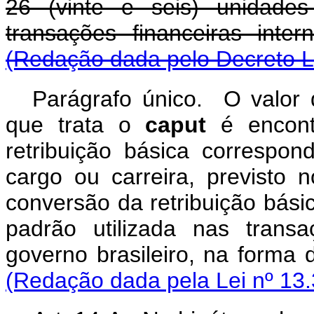
26 (vinte e seis) unidade
transações financeiras int
(Redação dada pelo Decreto Le
Parágrafo único. O valor 
que trata o
caput
é encontr
retribuição básica correspon
cargo ou carreira, previsto 
conversão da retribuição bás
padrão utilizada nas transa
governo brasileiro, na 
(Redação dada pela Lei nº 13.