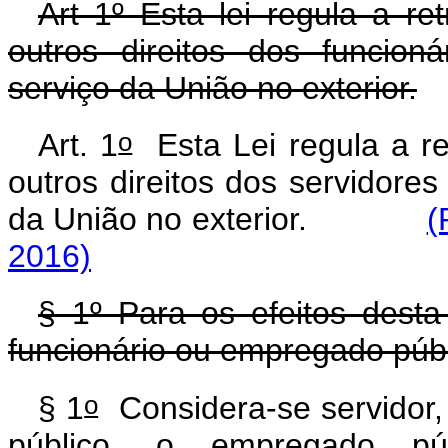
Art 1º Esta lei regula a re
outros direitos dos funcion
serviço da União no exterior.
o
Art. 1
Esta Lei regula a ret
outros direitos dos servidores
da União no exterior.
(
2016)
§ 1º Para os efeitos desta 
funcionário ou empregado públi
o
§ 1
Considera-se servidor, p
público, o empregado pú