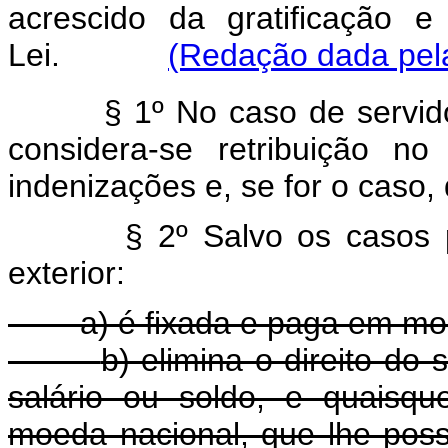
acrescido da gratificação e
Lei.
(Redação dada pela
§ 1º No caso de servido
considera-se retribuição no
indenizações e, se for o caso, d
§ 2º Salvo os casos p
exterior:
a) é fixada e paga em mo
b) elimina o direito do
salário ou soldo, e quaisq
moeda nacional, que lhe pos