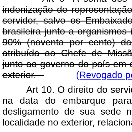
indenização de representação
servidor, salvo os Embaixad
brasileira junto a organismos 
90% (noventa por cento) da 
atribuída ao Chefe de Missão
junto ao governo do país em q
exterior.
(Revogado pe
Art 10. O direito do servi
na data do embarque para
desligamento de sua sede no
localidade no exterior, relaci