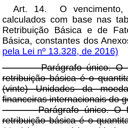
Art. 14. O vencimento, 
calculados com base nas tab
Retribuição Básica e de Fa
Básica, constantes dos Anex
pela Lei nº 13.328, de 2016)
Parágrafo único. O 
retribuição básica é o quanti
(vinte) Unidades da moeda-
financeiras internacionais do g
Parágrafo único. O 
retribuição básica é o quanti