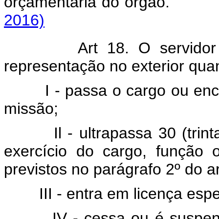
orçamentária do órg
2016)
Art 18. O servidor
representação no exterior qua
I - passa o cargo ou enc
missão;
Il - ultrapassa 30 (tr
exercício do cargo, função 
previstos no parágrafo 2º do ar
III - entra em licença espe
IV - cessa ou é suspen