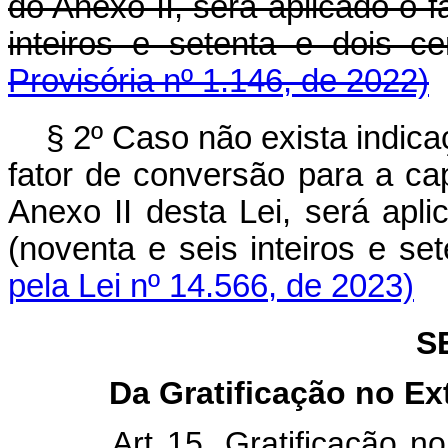
do Anexo II, será aplicado o 
inteiros e setenta e dois ce
Provisória nº 1.146, de 2022)
§ 2º Caso não exista indic
fator de conversão para a cap
Anexo II desta Lei, será apl
(noventa e seis inteiros e se
pela Lei nº 14.566, de 2023)
S
Da Gratificação no Ex
Art 15. Gratificação n