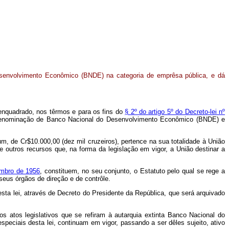
senvolvimento Econômico (BNDE) na categoria de emprêsa pública, e dá
 enquadrado, nos têrmos e para os fins do
§ 2º do artigo 5º do Decreto-lei nº
m a denominação de Banco Nacional do Desenvolvimento Econômico (BNDE) e
de Cr$10.000,00 (dez mil cruzeiros), pertence na sua totalidade à União
de outros recursos que, na forma da legislação em vigor, a União destinar a
embro de 1956
, constituem, no seu conjunto, o Estatuto pelo qual se rege a
eus órgãos de direção e de contrôle.
ta lei, através de Decreto do Presidente da República, que será arquivado
 atos legislativos que se refiram à autarquia extinta Banco Nacional do
eciais desta lei, continuam em vigor, passando a ser dêles sujeito, ativo