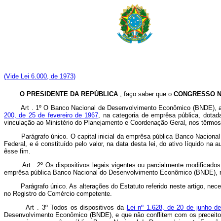
(Vide Lei 6.000, de 1973)
O PRESIDENTE DA REPÚBLICA
, faço saber que o
CONGRESSO N
Art . 1º O Banco Nacional de Desenvolvimento Econômico (BNDE), au
200, de 25 de fevereiro de 1967
, na categoria de emprêsa pública, dota
vinculação ao Ministério do Planejamento e Coordenação Geral, nos têrmo
Parágrafo único. O capital inicial da emprêsa pública Banco Nacional d
Federal, e é constituído pelo valor, na data desta lei, do ativo líquido n
êsse fim.
Art . 2º Os dispositivos legais vigentes ou parcialmente modificado
emprêsa pública Banco Nacional do Desenvolvimento Econômico (BNDE), reg
Parágrafo único. As alterações do Estatuto referido neste artigo, necess
no Registro do Comércio competente.
Art . 3º Todos os dispositivos da
Lei nº 1.628, de 20 de junho d
Desenvolvimento Econômico (BNDE), e que não conflitem com os preceitos l