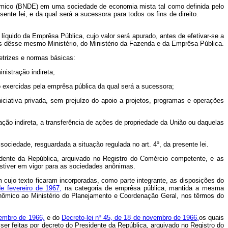
nômico (BNDE) em uma sociedade de economia mista tal como definida pelo
esente lei, e da qual será a sucessora para todos os fins de direito.
íquido da Emprêsa Pública, cujo valor será apurado, antes de efetivar-se a
es dêsse mesmo Ministério, do Ministério da Fazenda e da Emprêsa Pública.
retrizes e normas básicas:
istração indireta;
exercidas pela emprêsa pública da qual será a sucessora;
iativa privada, sem prejuízo do apoio a projetos, programas e operações
ão indireta, a transferência de ações de propriedade da União ou daquelas
ciedade, resguardada a situação regulada no art. 4º, da presente lei.
idente da República, arquivado no Registro do Comércio competente, e as
stiver em vigor para as sociedades anônimas.
m cujo texto ficaram incorporadas, como parte integrante, as disposições do
de fevereiro de 1967,
na categoria de emprêsa pública, mantida a mesma
onômico ao Ministério do Planejamento e Coordenação Geral, nos têrmos do
tembro de 1966,
e do
Decreto-lei nº 45, de 18 de novembro de 1966,
os quais
er feitas por decreto do Presidente da República, arquivado no Registro do