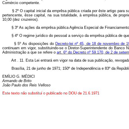
Comércio competente.
§ 2º O capital inicial da emprêsa pública criada por êste artigo para suce
pertencente, êsse capital, na sua totalidade, à emprêsa pública, de pr
10,00 (dez cruzeiros).
§ 3º As ações da emprêsa pública Agência Especial de Financiamento Ind
§ 4º O regime jurídico do pessoal a serviço da emprêsa pública de que tr
§ 5º As disposições do
Decreto-lei nº 45, de 18 de novembro de 1
continuam em vigor, substituindo-se o Diretor-Superintendente do Banco
Administração a que se refere o
art. 6º do Decreto nº 59.170, de 2 de sete
Art . 11. Esta Lei entrará em vigor na data de sua publicação, revoga
Brasília, 21 de junho de 1971; 150º de Independência e 83º da Repúbli
EMÍLIO G. MÉDICI
Armando de Brito
João Paulo dos Reis Velloso
Este texto não substitui o publicado no DOU de 21.6.1971