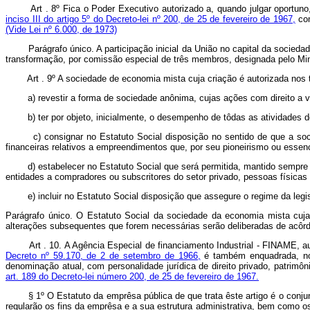
Art . 8º Fica o Poder Executivo autorizado a, quando julgar oport
inciso III do artigo 5º do Decreto-lei nº 200, de 25 de fevereiro de 1967,
com
(Vide Lei nº 6.000, de 1973)
Parágrafo único. A participação inicial da União no capital da sociedade 
transformação, por comissão especial de três membros, designada pelo Min
Art . 9º A sociedade de economia mista cuja criação é autorizada nos 
a) revestir a forma de sociedade anônima, cujas ações com direito a voto
b) ter por objeto, inicialmente, o desempenho de tôdas as atividades de
c) consignar no Estatuto Social disposição no sentido de que a socieda
financeiras relativos a empreendimentos que, por seu pioneirismo ou essenc
d) estabelecer no Estatuto Social que será permitida, mantido sempre o c
entidades a compradores ou subscritores do setor privado, pessoas físicas 
e) incluir no Estatuto Social disposição que assegure o regime da legisla
Parágrafo único. O Estatuto Social da sociedade da economia mista cuja
alterações subsequentes que forem necessárias serão deliberadas de acôrd
Art . 10. A Agência Especial de financiamento Industrial - FINAME, au
Decreto nº 59.170, de 2 de setembro de 1966,
é também enquadrada, no
denominação atual, com personalidade jurídica de direito privado, patri
art. 189 do Decreto-lei número 200, de 25 de fevereiro de 1967.
§ 1º O Estatuto da emprêsa pública de que trata êste artigo é o conjunt
regularão os fins da emprêsa e a sua estrutura administrativa, bem como o