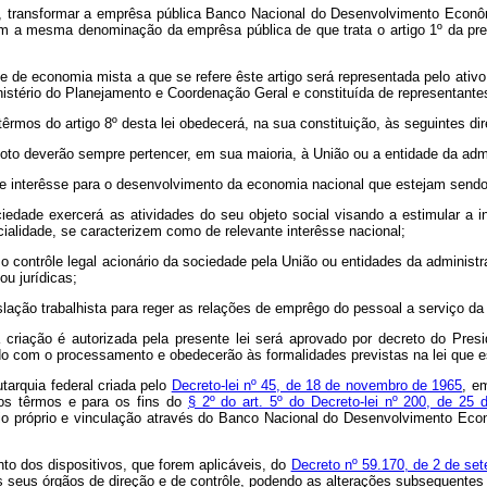
uno, transformar a emprêsa pública Banco Nacional do Desenvolvimento Eco
 a mesma denominação da emprêsa pública de que trata o artigo 1º da pr
de economia mista a que se refere êste artigo será representada pelo ativo l
istério do Planejamento e Coordenação Geral e constituída de representant
têrmos do artigo 8º desta lei obedecerá, na sua constituição, às seguintes di
 deverão sempre pertencer, em sua maioria, à União ou a entidade da admin
 interêsse para o desenvolvimento da economia nacional que estejam sendo 
de exercerá as atividades do seu objeto social visando a estimular a inic
ialidade, se caracterizem como de relevante interêsse nacional;
ontrôle legal acionário da sociedade pela União ou entidades da administraç
ou jurídicas;
ção trabalhista para reger as relações de emprêgo do pessoal a serviço da so
 criação é autorizada pela presente lei será aprovado por decreto do Pres
o com o processamento e obedecerão às formalidades previstas na lei que e
tarquia federal criada pelo
Decreto-lei nº 45, de 18 de novembro de 1965
, e
s têrmos e para os fins do
§ 2º do art. 5º do Decreto-lei nº 200, de 25 
mônio próprio e vinculação através do Banco Nacional do Desenvolvimento Ec
o dos dispositivos, que forem aplicáveis, do
Decreto nº 59.170, de 2 de se
s seus órgãos de direção e de contrôle, podendo as alterações subsequentes s