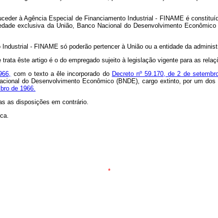
der à Agência Especial de Financiamento Industrial - FINAME é constituído p
opriedade exclusiva da União, Banco Nacional do Desenvolvimento Econômic
ustrial - FINAME só poderão pertencer à União ou a entidade da administr
ata êste artigo é o do empregado sujeito à legislação vigente para as rela
966,
com o texto a êle incorporado do
Decreto nº 59.170, de 2 de setembr
 Nacional do Desenvolvimento Econômico (BNDE), cargo extinto, por um dos 
mbro de 1966.
das as disposições em contrário.
ca.
*