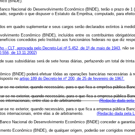
mico (BNDE).
a Banco Nacional do Desenvolvimento Econômico (BNDE), terão o prazo de 1 (u
ivado, segundo o que dispuser o Estatuto da Emprêsa, computado, para efeito
s em quadro suplementar e seus cargos serão declarados extintos à medida
mento Econômico (BNDE), incluídos entre os contribuintes obrigatórios d
ícios concedidos pelo Instituto aos funcionários federais no que diz respeit
ho - CLT, aprovada pelo Decreto-Lei n
º
5.452, de 1
º
de maio de 1943,
não se 
10.556, de 13.11.2002)
s subsidiárias será de sete horas diárias, perfazendo um total de trinta 
ômico (BNDE) poderá efetuar tôdas as operações bancárias necessárias à r
disposto no
artigo 189 do Decreto-lei nº 200, de 25 de fevereiro de 1967.
izar-se no exterior, quando necessário, para o que fica a emprêsa pública 
izar-se no exterior, quando necessário, para o que fica a empresa pública 
contratos internacionais, entre elas a de arbitramento
(Redação dada pela 
izar-se no exterior, quando necessário, para o que fica a empresa pública 
tos internacionais, entre elas a de arbitramento.
(Redação dada pela Le
ica Banco Nacional do Desenvolvimento Econômico (BNDE) conceder a garantia 
vimento Econômico (BNDE), de qualquer origem, poderão ser corrigidos monet