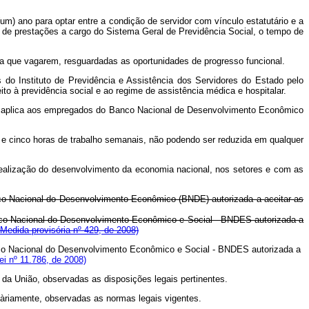
m) ano para optar entre a condição de servidor com vínculo estatutário e a
 de prestações a cargo do Sistema Geral de Previdência Social, o tempo de
 que vagarem, resguardadas as oportunidades de progresso funcional.
o Instituto de Previdência e Assistência dos Servidores do Estado pelo
o à previdência social e ao regime de assistência médica e hospitalar.
aplica aos empregados do Banco Nacional de Desenvolvimento Econômico
e cinco horas de trabalho semanais, não podendo ser reduzida em qualquer
ealização do desenvolvimento da economia nacional, nos setores e com as
Banco Nacional do Desenvolvimento Econômico (BNDE) autorizada a aceitar as
Banco Nacional do Desenvolvimento Econômico e Social - BNDES autorizada a
Medida provisória nº 429, de 2008)
Banco Nacional do Desenvolvimento Econômico e Social - BNDES autorizada a
i nº 11.786, de 2008)
da União, observadas as disposições legais pertinentes.
àriamente, observadas as normas legais vigentes.