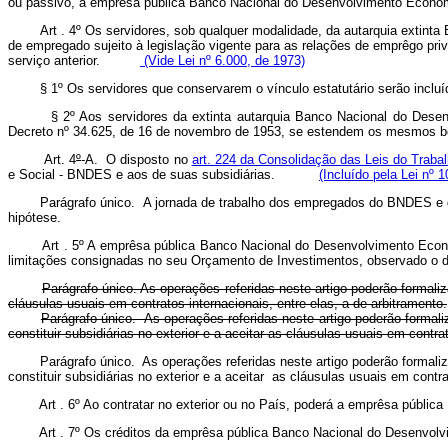
ou passivo, a emprêsa pública Banco Nacional do Desenvolvimento Econô
Art . 4º Os servidores, sob qualquer modalidade, da autarquia extint
de empregado sujeito à legislação vigente para as relações de emprêgo pr
serviço anterior.
(Vide Lei nº 6.000, de 1973)
§ 1º Os servidores que conservarem o vínculo estatutário serão incluído
§ 2º Aos servidores da extinta autarquia Banco Nacional do Desenvolvi
Decreto nº 34.625, de 16 de novembro de 1953, se estendem os mesmos benef
Art. 4
º
-A. O disposto no
art. 224 da Consolidação das Leis do Trabal
e Social - BNDES e aos de suas subsidiárias.
(Incluído pela Lei nº 
Parágrafo único. A jornada de trabalho dos empregados do BNDES e de sua
hipótese.
Art . 5º A emprêsa pública Banco Nacional do Desenvolvimento Econ
limitações consignadas no seu Orçamento de Investimentos, observado o 
Parágrafo único. As operações referidas neste artigo poderão formal
cláusulas usuais em contratos internacionais, entre elas, a de arbitramento.
Parágrafo único. As operações referidas neste artigo poderão formal
constituir subsidiárias no exterior e a aceitar as cláusulas usuais em 
Parágrafo único. As operações referidas neste artigo poderão formal
constituir subsidiárias no exterior e a aceitar as cláusulas usuais em contra
Art . 6º Ao contratar no exterior ou no País, poderá a emprêsa públ
Art . 7º Os créditos da emprêsa pública Banco Nacional do Desenvol