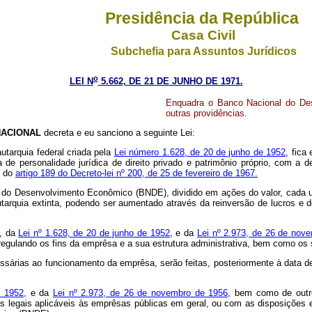
Presidência da República
Casa Civil
Subchefia para Assuntos Jurídicos
o
LEI N
5.662, DE 21 DE JUNHO DE 1971.
Enquadra o Banco Nacional do De
outras providências.
ACIONAL
decreta e eu sanciono a seguinte Lei:
tarquia federal criada pela
Lei número 1.628, de 20 de junho de 1952
, fica
da de personalidade jurídica de direito privado e patrimônio próprio, co
s do
artigo 189 do Decreto-lei nº 200, de 25 de fevereiro de 1967.
o Desenvolvimento Econômico (BNDE), dividido em ações do valor, cada um, 
a autarquia extinta, podendo ser aumentado através da reinversão de lucros e 
s, da
Lei nº 1.628, de 20 de junho de 1952
, e da
Lei nº 2.973, de 26 de nov
ulando os fins da emprêsa e a sua estrutura administrativa, bem como os s
árias ao funcionamento da emprêsa, serão feitas, posteriormente à data des
e 1952,
e da
Lei nº 2.973, de 26 de novembro de 1956,
bem como de outros
egais aplicáveis às emprêsas públicas em geral, ou com as disposições esp