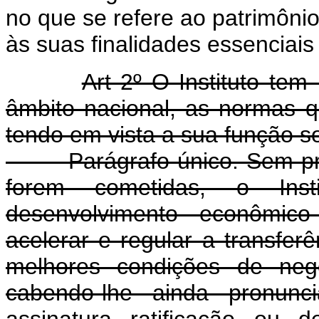
no que se refere ao patrimônio
às suas finalidades essenciais
Art 2º O Instituto tem 
âmbito nacional, as normas q
tendo em vista a sua função so
Parágrafo único. Sem pr
forem cometidas, o Inst
desenvolvimento econômic
acelerar e regular a transfer
melhores condições de nego
cabendo-lhe ainda pronunc
assinatura ratificação ou 