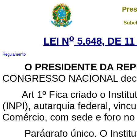
Pres
Subch
o
LEI N
5.648, DE 1
Regulamento
O PRESIDENTE DA REP
CONGRESSO NACIONAL decreta
Art 1º Fica criado o Instit
(INPI), autarquia federal, vinc
Comércio, com sede e foro no D
Parágrafo único. O Instituto