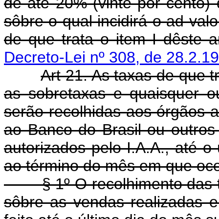
de até 20% (vinte por cento) 
sôbre o qual incidirá o ad va
de que trata o item I dêste ar
Decreto-Lei nº 308, de 28.2.1
Art 21. As taxas de que tra
as sobretaxas e quaisquer ou
serão recolhidas aos órgãos a
ao Banco do Brasil ou outros 
autorizados pelo I.A.A., até 
ao término do mês em que ocor
§ 1º O recolhimento das tax
sôbre as vendas realizadas 