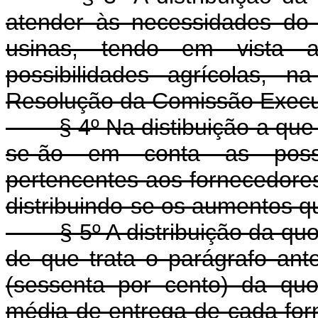
atender às necessidades do 
usinas, tendo em vista a
possibilidades agrícolas, 
Resolução da Comissão Execut
§ 4º Na distibuição a que se 
se-ão em conta as possib
pertencentes aos fornecedores
distribuindo-se os aumentos 
§ 5º A distribuição da quot
de que trata o parágrafo ante
(sessenta por cento) da quot
média de entrega de cada forne