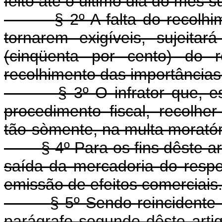
feito até o último dia do mês 
§ 2º A falta do recol
tornarem exigíveis, sujeit
(cinqüenta por cento) do r
recolhimento das importâncias
§ 3º O infrator que, 
procedimento fiscal, recolher
tão-sòmente, na multa moratór
§ 4º Para os fins dêste art
saída da mercadoria do respe
emissão de efeitos comerciais
§ 5º Sendo reincidente 
parágrafo segundo dêste arti