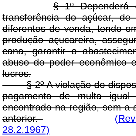
§ 1º Dependerá d
transferência do açúcar, d
diferentes de venda, tendo e
produção açucareira, assegu
cana, garantir o abastecime
abuso do poder econômico e 
lucros.
§ 2º A violação do disposto n
pagamento de multa igual 
encontrado na região, sem a a
anterior.
(Rev
28.2.1967)