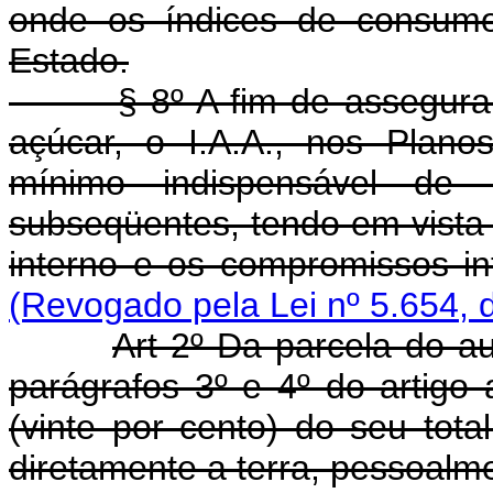
onde os índices de consumo
Estado.
§ 8º A fim de assegurar o
açúcar, o I.A.A., nos Plano
mínimo indispensável de
subseqüentes, tendo em vist
interno e os compromissos int
(Revogado pela Lei nº 5.654, 
Art 2º Da parcela do a
parágrafos 3º e 4º do artigo a
(vinte por cento) do seu tot
diretamente a terra, pessoalme