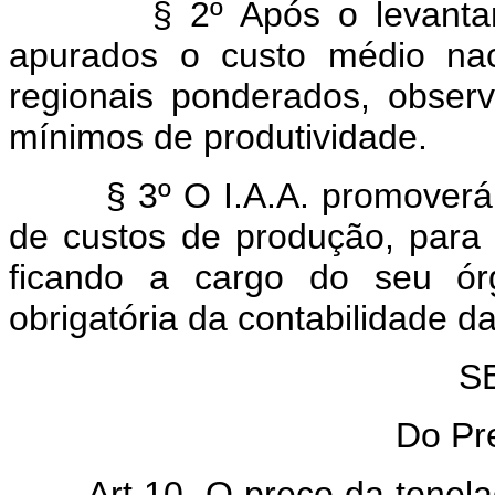
§ 2º Após o levantament
apurados o custo médio nac
regionais ponderados, obser
mínimos de produtividade.
§ 3º O I.A.A. promoverá, 
de custos de produção, para
ficando a cargo do seu órg
obrigatória da contabilidade d
S
Do Pr
Art 10. O preço da tonel