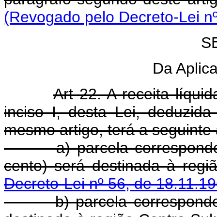
(Revogado pelo Decreto-Lei nº
S
Da Aplic
Art 22. A receita líqui
inciso I, desta Lei, deduzi
mesmo artigo, terá a seguinte 
a) parcela correspond
cento) será destinada 
Decreto-Lei nº 56, de 18.11.1
b) parcela correspondente 