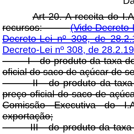
Da
Art 20. A receita do I.
recursos:
(Vide Decreto-
Decreto-Lei nº 308, de 28.2.
Decreto-Lei nº 308, de 28.2.1
I - do produto da taxa 
oficial do saco de açúcar de se
II - do produto da taxa de
preço oficial do saco de açúca
Comissão Executiva do I.A
exportação;
III - do produto da taxa a