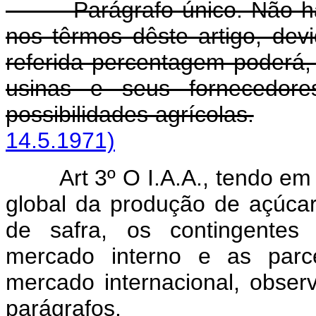
Parágrafo único. Não haven
nos têrmos dêste artigo, dev
referida percentagem poderá, 
usinas e seus fornecedore
possibilidades agrícolas.
14.5.1971)
Art 3º O I.A.A., tendo em
global da produção de açúcar
de safra, os contingentes
mercado interno e as parc
mercado internacional, obser
parágrafos.