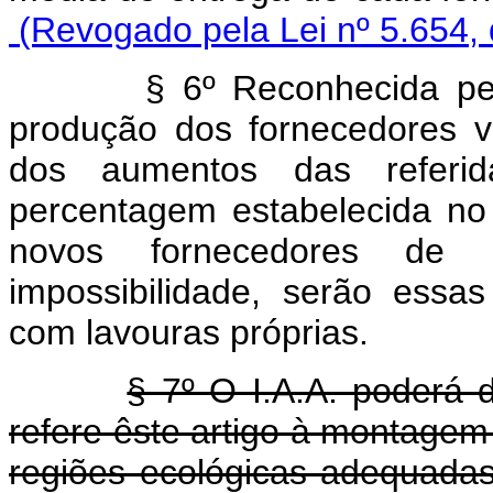
(Revogado pela Lei nº 5.654, 
§ 6º Reconhecida pelo I.
produção dos fornecedores vi
dos aumentos das referid
percentagem estabelecida no 
novos fornecedores de 
impossibilidade, serão essa
com lavouras próprias.
§ 7º O I.A.A. poderá 
refere êste artigo à montagem
regiões ecológicas adequada