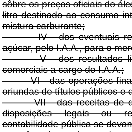
sôbre os preços oficiais do ál
litro destinado ao consumo int
mistura carburante;
IV - dos eventuais result
açúcar, pelo I.A.A., para o mer
V - dos resultados líquid
comerciais a cargo do I.A.A.;
VI - das operações finance
oriundas de títulos públicos e
VII - das receitas de qual
disposições legais ou re
contabilidade pública se deva