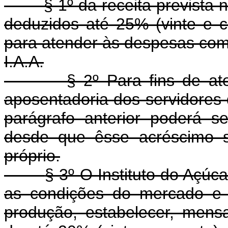
§ 1º da receita prevista neste
deduzidos até 25% (vinte e c
para atender às despesas com 
I.A.A.
§ 2º Para fins de atendi
aposentadoria dos servidores 
parágrafo anterior poderá s
desde que êsse acréscimo s
próprio.
§ 3º O Instituto do Açúc
as condições do mercado e 
produção, estabelecer, men