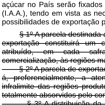
açúcar no País serão fixados 
(I.A.A.), tendo em vista as n
possibilidades de exportação 
§ 1º A parcela destinad
exportação constituirá um 
atribuído, em cada safr
comercialização, às regiões ma
§ 2º A parcela de exportação
á, preferencialmente, a at
infralimite das regiões produ
totalmente absorvidos pelo co
§ 3º A distribuição da pa