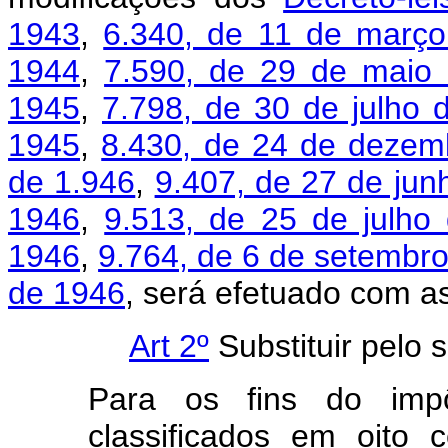
1943
,
6.340, de 11 de març
1944
,
7.590, de 29 de maio
1945
,
7.798, de 30 de julho 
1945
,
8.430, de 24 de dezem
de 1.946
,
9.407, de 27 de jun
1946
,
9.513, de 25 de julho
1946
,
9.764, de 6 de setembr
de 1946
, será efetuado com as
Art 2º
Substituir pelo 
Para os fins do impô
classificados em oito