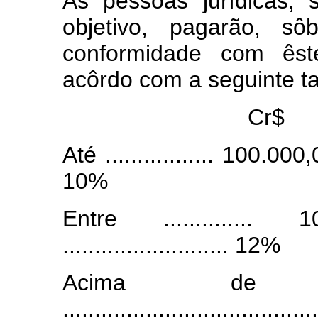
As pessoas jurídicas, 
objetivo, pagarão, s
conformidade com êste
acôrdo com a seguinte ta
Cr$
Até ................. 100.000,00 .
10%
Entre .............
.......................... 12%
Acima de ...
....................................