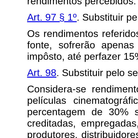
rendimentos percebidos.
Art. 97 § 1º
. Substituir p
Os rendimentos referidos
fonte, sofrerão apena
impôsto, até perfazer 15
Art. 98
. Substituir pelo s
Considera-se rendiment
películas cinematográfi
percentagem de 30% sô
creditadas, empregadas
produtores, distribuidore