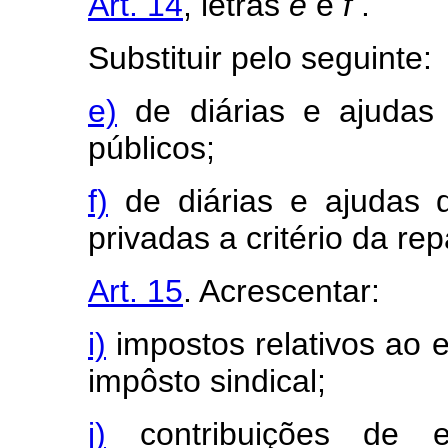
Art. 14
, letras
e
e
f
.
Substituir pelo seguinte:
e)
de diárias e ajudas 
públicos;
f)
de diárias e ajudas 
privadas a critério da rep
Art. 15
. Acrescentar:
i)
impostos relativos ao e
impôsto sindical;
j)
contribuições de e