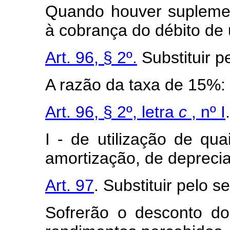
Quando houver suplemen
à cobrança do débito de
Art. 96, § 2º.
Substituir p
A razão da taxa de 15%:
Art. 96, § 2º, letra
c
, nº I
I - de utilização de qua
amortização, de deprecia
Art. 97
. Substituir pelo s
Sofrerão o desconto d