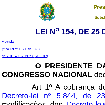
Pres
Subch
o
LEI N
154, DE 25
Vigência
(Vide Lei nº 1.474, de 1951)
(Vide Decreto nº 24.239, de 1947)
O PRESIDENTE DA 
CONGRESSO NACIONAL
dec
Art 1º A cobrança d
Decreto-lei nº 5.844, de 
modificações dos
Decreto-le