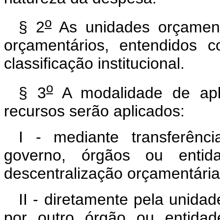
o
§ 2
As unidades orçament
orçamentários, entendidos 
classificação institucional.
o
§ 3
A modalidade de apli
recursos serão aplicados:
I - mediante transferênci
governo, órgãos ou entida
descentralização orçamentária
II - diretamente pela unidad
por outro órgão ou entida