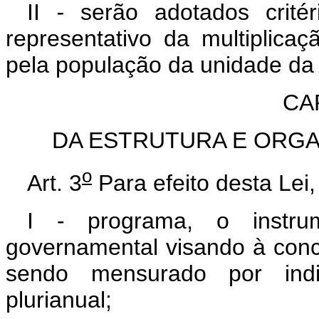
II
-
serão adotados crité
representativo da multiplic
pela população da unidade da
CAP
DA ESTRUTURA E ORG
o
Art. 3
Para efeito desta Lei,
I - programa, o instr
governamental visando à concr
sendo mensurado por indi
plurianual;