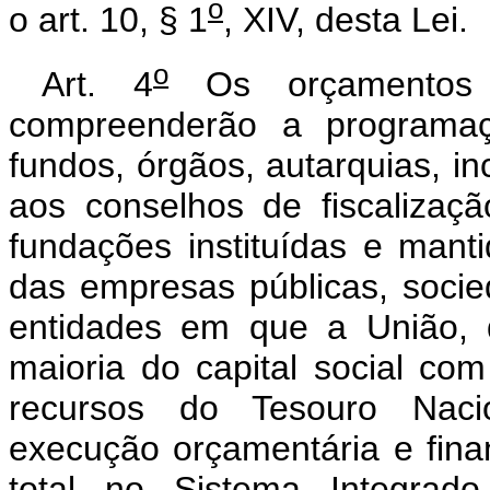
o
o art. 10, § 1
, XIV, desta Lei.
o
Art. 4
Os orçamentos f
compreenderão a programa
fundos, órgãos, autarquias, inc
aos conselhos de fiscalizaç
fundações instituídas e man
das empresas públicas, soci
entidades em que a União, d
maioria do capital social co
recursos do Tesouro Naci
execução orçamentária e fina
total no Sistema Integrado