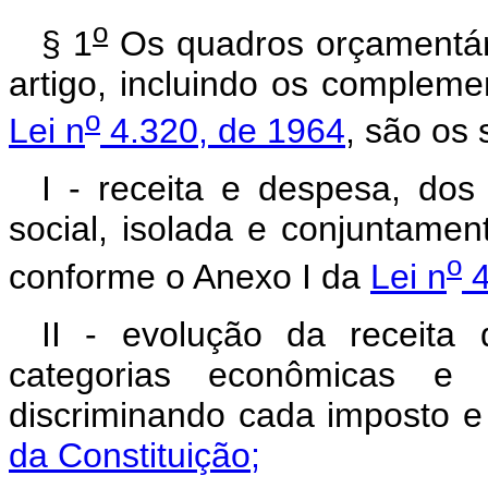
o
§ 1
Os quadros orçamentário
artigo, incluindo os complem
o
Lei n
4.320, de 1964
, são os 
I - receita e despesa, dos
social, isolada e conjuntame
o
conforme o Anexo I da
Lei n
4
II - evolução da receita
categorias econômicas e
discriminando cada imposto e 
da Constituição;