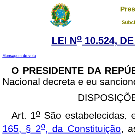
Pres
Subch
o
LEI N
10.524, DE
Mensagem de veto
O PRESIDENTE DA REPÚ
Nacional decreta e eu sanciono
DISPOSIÇÕ
o
Art. 1
São estabelecidas, 
o
165, § 2
, da Constituição
, a