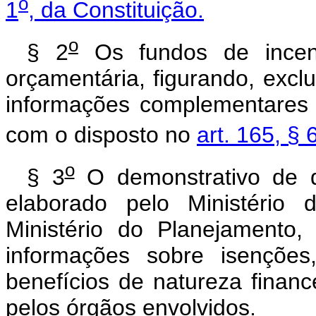
o
1
, da Constituição.
o
§ 2
Os fundos de incenti
orçamentária, figurando, exc
informações complementares 
com o disposto no
art. 165, § 
o
§ 3
O demonstrativo de q
elaborado pelo Ministéri
Ministério do Planejamento
informações sobre isenções,
benefícios de natureza financei
pelos órgãos envolvidos.