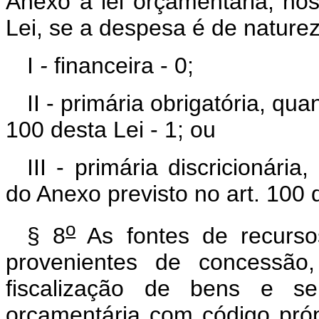
Anexo à lei orçamentária, nos
Lei, se a despesa é de naturez
I
-
financeira - 0;
II - primária obrigatória, qu
100 desta Lei - 1; ou
III - primária discricionári
do Anexo previsto no art. 100 d
o
§ 8
As fontes de recurso
provenientes de concessão,
fiscalização de bens e ser
orçamentária com código próp