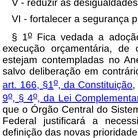
V - reduzir as desigualdades 
VI - fortalecer a segurança 
o
§ 1
Fica vedada a adoção,
execução orçamentária, de 
estejam contempladas no An
salvo deliberação em contrár
o
art. 166, §1
, da Constituição
,
o
o
9
, § 4
, da Lei Complementa
que o Órgão Central do Sist
Federal justificará a neces
definição das novas prioridade