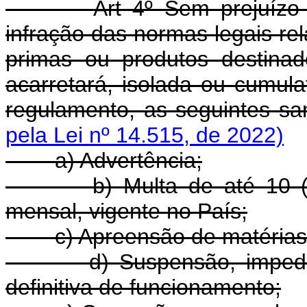
Art 4º Sem prejuízo 
infração das normas legais re
primas ou produtos destinad
acarretará, isolada ou cumul
regulamento, as seguintes s
pela Lei nº 14.515, de 2022)
a) Advertência;
b) Multa de até 10 (dez)
mensal, vigente no País;
c) Apreensão de matérias-p
d) Suspensão, impediment
definitiva de funcionamento;