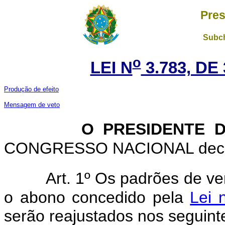
Pres
Subch
o
LEI N
3.783, DE
Produção de efeito
Mensagem de veto
O PRESIDENTE 
CONGRESSO NACIONAL decreta
Art. 1º Os padrões de ve
o abono concedido pela
Lei 
serão reajustados nos seguint