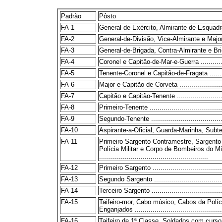
Padrão
Pôsto
FA-1
General-de-Exército, Almirante-de-Esquadra 
FA-2
General-de-Divisão, Vice-Almirante e Major-Bri
FA-3
General-de-Brigada, Contra-Almirante e Brigadei
FA-4
Coronel e Capitão-de-Mar-e-Guerra .................
FA-5
Tenente-Coronel e Capitão-de-Fragata .............
FA-6
Major e Capitão-de-Corveta ..........................
FA-7
Capitão e Capitão-Tenente ...........................
FA-8
Primeiro-Tenente .......................................
FA-9
Segundo-Tenente .......................................
FA-10
Aspirante-a-Oficial, Guarda-Marinha, Subtenen
FA-11
Primeiro Sargento Contramestre, Sargento
Polícia Militar e Corpo de Bombeiros do Mi
.......................................................
FA-12
Primeiro Sargento ......................................
FA-13
Segundo Sargento ......................................
FA-14
Terceiro Sargento ......................................
FA-15
Taifeiro-mor, Cabo músico, Cabos da Polí
Enganjados ..............................................
FA-16
Taifeiro de 1ª Classe, Soldados com curso p