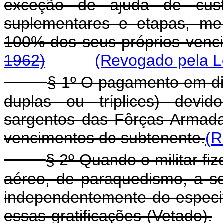
exceção de ajuda de custo,
suplementares e etapas, me
100% dos seus próprios 
1962)
(Revogado pela Le
§ 1º O pagamento em din
duplas ou tríplices) devid
sargentos das Fôrças Armad
vencimentos do subtenente.
(R
§ 2º Quando o militar fize
aéreo, de paraquedismo, a se
independentemente do especif
essas gratificações (Vetado).