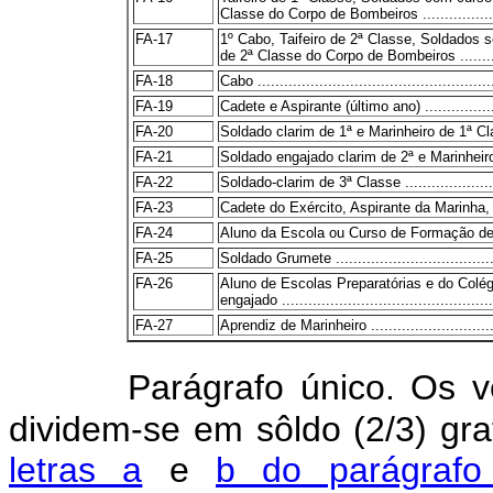
Classe do Corpo de Bombeiros ...................
FA-17
1º Cabo, Taifeiro de 2ª Classe, Soldados s
de 2ª Classe do Corpo de Bombeiros ..........
FA-18
Cabo ......................................................
FA-19
Cadete e Aspirante (último ano) .....................
FA-20
Soldado clarim de 1ª e Marinheiro de 1ª Classe .
FA-21
Soldado engajado clarim de 2ª e Marinheiro de
FA-22
Soldado-clarim de 3ª Classe .........................
FA-23
Cadete do Exército, Aspirante da Marinha, 
FA-24
Aluno da Escola ou Curso de Formação de Sarg
FA-25
Soldado Grumete .......................................
FA-26
Aluno de Escolas Preparatórias e do Colé
engajado ................................................
FA-27
Aprendiz de Marinheiro ................................
Parágrafo único. Os v
dividem-se em sôldo (2/3) gra
letras a
e
b do parágrafo