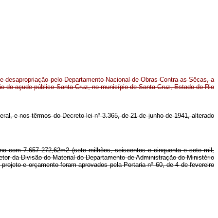
s de desapropriação pelo Departamento Nacional de Obras Contra as Sêcas, a
ão do açude público Santa Cruz, no município de Santa Cruz, Estado do Rio
deral, e nos têrmos do Decreto-lei nº 3.365, de 21 de junho de 1941, alterado
reno com 7.657 272,62m2 (sete milhões, seiscentos e cinquenta e sete mil,
etor da Divisão do Material do Departamento de Administração do Ministério
rojeto e orçamento foram aprovados pela Portaria nº 60, de 4 de fevereiro