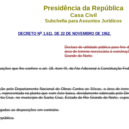
Presidência da República
Casa Civil
Subchefia para Assuntos Jurídicos
o
DECRETO N
1.611, DE 22 DE NOVEMBRO DE 1962.
Declara de utilidade pública para fin
área de terreno necessária à construç
Grande do Norte.
uições que lhe confere o art. 18, item III, do Ato Adicional à Constituição Fe
riação pelo Departamento Nacional de Obras Contra as Sêcas, a área de ter
 representada na planta que com êste baixa, devidamente rubricada pelo Dir
ta Cruz, no município de Santa Cruz, Estado do Rio Grande do Norte, cujos p
ogadas as disposições em contrário.
epública.