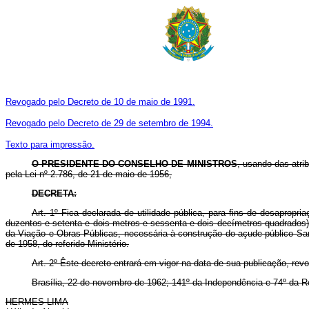
Revogado pelo Decreto de 10 de maio de 1991.
Revogado pelo Decreto de 29 de setembro de 1994.
Texto para impressão.
O PRESIDENTE DO CONSELHO DE MINISTROS
, usando das atrib
pela Lei nº 2.786, de 21 de maio de 1956,
DECRETA:
Art
. 1º Fica declarada de utilidade pública, para fins de desaprop
duzentos e setenta e dois metros e sessenta e dois decímetros quadrados),
da Viação e Obras Públicas, necessária à construção do açude público San
de 1958, do referido Ministério.
Art
. 2º Êste decreto entrará em vigor na data de sua publicação, rev
Brasília, 22 de novembro de 1962; 141º da Independência e 74º da R
HERMES LIMA