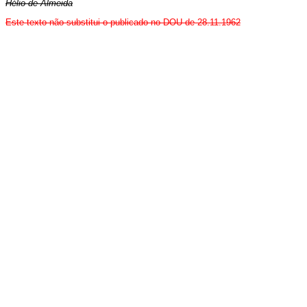
Hélio de Almeida
Este texto não substitui o publicado no DOU de 28.11.1962