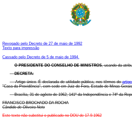
Revogado pelo Decreto de 27 de maio de 1992
Texto para impressão
Cassado pelo Decreto de 5 de maio de 1994.
O PRESIDENTE DO CONSELHO DE MINISTROS
, usando da atrib
DECRETA:
Artigo único. É declarada de utilidade pública, nos têrmos do
artig
"Casa da Providência", com sede em Juiz de Fora, Estado de Minas Gerais
Brasília, 31 de agôsto de 1962; 141º da Independência e 74º da Repú
FRANCISCO BROCHADO DA ROCHA
Cândido de Oliveira Neto
Este texto não substitui o publicado no DOU de 17.9.1962