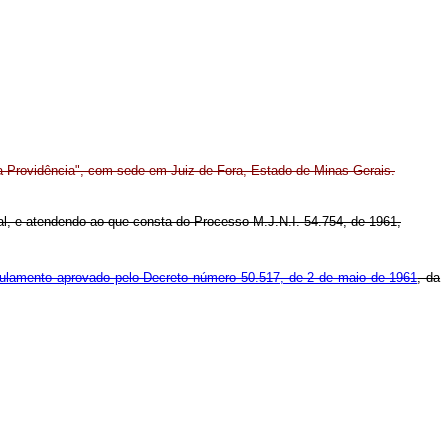
da Providência", com sede em Juiz de Fora, Estado de Minas Gerais.
deral, e atendendo ao que consta do Processo M.J.N.I. 54.754, de 1961,
gulamento aprovado pelo Decreto número 50.517, de 2 de maio de 1961
, da