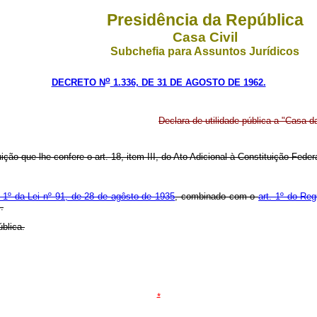
Presidência da República
Casa Civil
Subchefia para Assuntos Jurídicos
o
DECRETO N
1.336, DE 31 DE AGOSTO DE 1962.
Declara de utilidade pública a "Casa 
uição que lhe confere o art. 18, item III, do Ato Adicional à Constituição Fe
o 1º da Lei nº 91, de 28 de agôsto de 1935
, combinado com o
art. 1º do Re
.
blica.
*