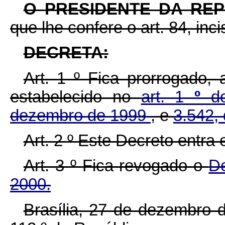
O
PRESIDENTE DA RE
que lhe confere o art. 84, inc
DECRETA:
Art. 1
º
Fica prorrogado, 
estabelecido no
art. 1
º
d
dezembro de 1999
, e
3.542, 
Art. 2
º
Este Decreto entra 
Art. 3
º
Fica revogado o
D
2000.
Brasília, 27 de dezembro