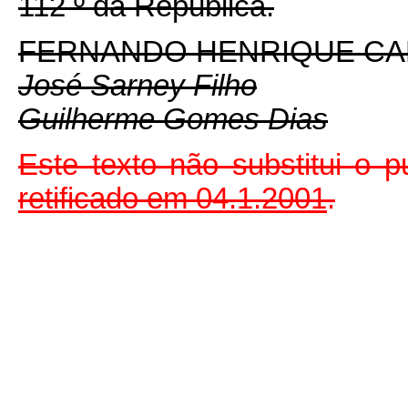
112
º
da República.
FERNANDO HENRIQUE C
José Sarney Filho
Guilherme Gomes Dias
Este texto não substitui o
retificado em
04.1.2001
.