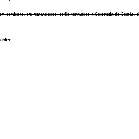
 em comissão, ora remanejados, serão restituídos à Secretaria de Gestão,
ública.