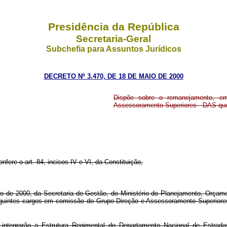
Presidência da República
Secretaria-Geral
Subchefia para Assuntos Jurídicos
DECRETO Nº 3.470, DE 18 DE MAIO DE 2000
Dispõe sobre o remanejamento, em
Assessoramento Superiores - DAS que 
nfere o art. 84, incisos IV e VI, da Constituição,
o de 2000, da Secretaria de Gestão, do Ministério do Planejamento, Orçame
eguintes cargos em comissão do Grupo-Direção e Assessoramento Superior
integrarão a Estrutura Regimental do Departamento Nacional de Estra