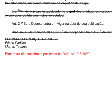
transitoriedade, mediante remissão ao
caput
deste artigo.
o
§ 2
Findo o prazo estabelecido no
caput
deste artigo, os cargos
exonerados os titulares neles investidos.
o
Art. 2
Este Decreto entra em vigor na data de sua publicação.
o
o
Brasília, 18 de maio de 2000; 179
da Independência e 112
da Rep
FERNANDO HENRIQUE CARDOSO
Eliseu Padilha
Martus Tavares
Este texto não substitui o publicado no DOU de 19.5.2000