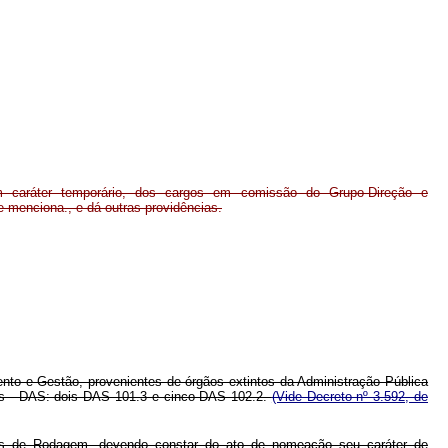
 caráter temporário, dos cargos em comissão do Grupo-Direção e
menciona., e dá outras providências.
nto e Gestão, provenientes de órgãos extintos da Administração Pública
es - DAS: dois DAS 101.3 e cinco DAS 102.2.
(Vide Decreto nº 3.592, de
das de Rodagem, devendo constar do ato de nomeação seu caráter de