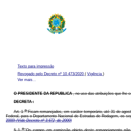
Texto para impressão
Revogado pelo Decreto nº 10.473/2020
(
Vigência
)
Ver mais...
O PRESIDENTE DA REPUBLICA
, no uso das atribuições que lhe co
DECRETA :
o
Art. 1
Ficam remanejados, em caráter temporário, até 31 de agost
Federal, para o Departamento Nacional de Estradas de Rodagem, os s
2000)
(Vide Decreto nº 3.672, de 2000)
o
§ 1
Os cargos em comissão objeto deste remanejamento não 