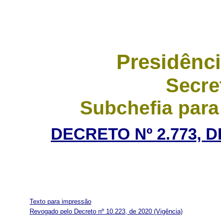
Presidênci
Secre
Subchefia para
DECRETO Nº 2.773, 
Texto para impressão
Revogado pelo Decreto nº 10.223, de 2020
(Vigência)