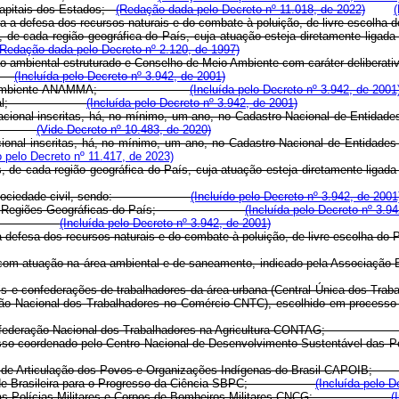
apitais dos Estados;
(Redação dada pelo Decreto nº 11.018, de 2022)
a a defesa dos recursos naturais e do combate à poluição, de livre escolha d
s, de cada região geográfica do País, cuja atuação esteja diretamente ligad
(Redação dada pelo Decreto nº 2.120, de 1997)
m órgão ambiental estruturado e Conselho de Meio Ambiente com cará
ís;
(Incluída pelo Decreto nº 3.942, de 2001)
pios e Meio Ambiente-ANAMMA;
(Incluída pelo Decreto nº 3.942, de 2001
bito nacional;
(Incluída pelo Decreto nº 3.942, de 2001)
acional inscritas, há, no mínimo, um ano, no Cadastro Nacional de Entidades
(Vide Decreto n
º 10.483, de 2020)
ional inscritas, há, no mínimo, um ano, no Cadastro Nacional de Entidades 
 pelo Decreto nº 11.417, de 2023)
s, de cada região geográfica do País, cuja atuação esteja diretamente liga
res e da sociedade civil, sendo:
(Incluído pelo Decreto nº 3.942, de 2001
da uma das Regiões Geográficas do País;
(Incluída pelo Decreto nº 3.9
 nacional;
(Incluída pelo Decreto nº 3.942, de 2001)
 para a defesa dos recursos naturais e do combate à poluição, de livr
, com atuação na área ambiental e de saneamento, indicado pela Associação 
cais e confederações de trabalhadores da área urbana (Central Única dos Tra
nfederação Nacional dos Trabalhadores no Comércio-CNTC), escolhi
o pela Confederação Nacional dos Trabalhadores na Agricultura-CONT
m processo coordenado pelo Centro Nacional de Desenvolvimento Sust
onselho de Articulação dos Povos e Organizações Indígenas do Bras
Sociedade Brasileira para o Progresso da Ciência-SBPC;
(Incluída pelo D
rais das Polícias Militares e Corpos de Bombeiros Militares-CNCG;
(