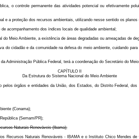
blica, o controle permanente das atividades potencial ou efetivamente polu
nal e a proteção dos recursos ambientais, utilizando nesse sentido os planos 
te de acompanhamento dos índices locais de qualidade ambiental;
ional do Meio Ambiente, a existência de áreas degradadas ou ameaçadas de d
ativa do cidadão e da comunidade na defesa do meio ambiente, cuidando para
 da Administração Pública Federal, terá a coordenação do Secretário do Mei
CAPÍTULO II
Da Estrutura do Sistema Nacional do Meio Ambiente
 pelos órgãos e entidades da União, dos Estados, do Distrito Federal, dos 
mbiente (Conama);
da República (Semam/PR);
Recursos Naturais Renováveis (Ibama);
ente e dos Recursos Naturais Renováveis - IBAMA e o Instituto Chico