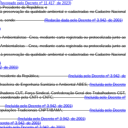
(Revogado pelo Decreto nº 11.417, de 2023)
o Presidente da República; e
a à preservação da qualidade ambiental e cadastradas no Cadastro Nacional
ter deliberativo, sendo:
(Redação dada pelo Decreto nº 3.942, de 2001)
)
 Ambientalistas -Cnea, mediante carta registrada ou protocolizada junto ao
Ambientalistas - Cnea, mediante carta registrada ou protocolizada junto ao
da à preservação da qualidade ambiental e cadastradas no Cadastro Nacional
)
42, de 2001)
e escolha do Presidente da República;
(Incluída pelo Decreto nº 3.942, de
Brasileira de Engenharia Sanitária e Ambiental-ABES;
(Incluída pelo Decreto
balhadores-CUT, Força Sindical, Confederação Geral dos Trabalhadores-CGT,
do em processo coordenado pela CNTI e CNTC;
(Incluída pelo Decreto nº
AG;
(Incluída pelo Decreto nº 3.942, de 2001)
entável das Populações Tradicionais-CNPT/IBAMA;
(Incluída pelo Decreto
il-CAPOIB;
(Incluída pelo Decreto nº 3.942, de 2001)
ecreto nº 3.942, de 2001)
Incluída pelo Decreto nº 3.942, de 2001)