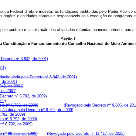
ica Federal direta e indireta, as fundações instituídas pelo Poder Público
s órgãos e entidades estaduais responsáveis pela execução de programas e pr
lo controle e fiscalização das atividades referidas no inciso anterior, nas s
Seção I
a Constituição e Funcionamento do Conselho Nacional do Meio Ambien
Decreto nº 3.942, de 2001)
001)
dação dada pelo Decreto nº 3.942, de 2001)
, de 2001)
.942, de 2001)
, de 2001)
Decreto nº 6.792, de 2009)
009)
to nº 6.792, de 2009)
(Revogado pelo Decreto nº 9.806, de 201
ção dada pelo Decreto nº 6.792, de 2009)
.792, de 2009)
to nº 6.792, de 2009)
nº 6.792, de 2009)
o nº 99.355, de 1990)
(Revogado pelo Decreto nº 11.417, de 2023)