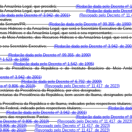
cos e da Amazônia Legal, que presidirá;
(Redação dada pelo Decreto nº 1
ricos e da Amazônia Legal, que o presidirá;
(Redação dada pelo Decret
ão dada pelo Decreto nº 3.942, de 2001)
(Revogado pelo Decreto nº 11.
ecutivo;
presentante da Semam/PR;
(Redação dada pelo Decreto nº 99.355, de 1990)
s Recursos Hídricos e da Amazônia Legal, que será o Secretário-Execut
os Recursos Hídricos e da Amazônia Legal, que será o seu representante
inistério do Meio Ambiente, dos Recursos Hídricos e da Amazônia Legal
erá o seu Secretário-Executivo;
(Redação dada pelo Decreto nº 3.942, de 200
ivo;
(Redação dada pelo Decreto nº 99.355, de 1990)
º 1.523, de 1995)
cutivo;
(Redação dada pelo Decreto nº 1.542, de 1995)
as da Presidência da República e do Instituto Brasileiro do Meio Amb
creto nº 3.942, de 2001)
co Mendes;
(Redação dada pelo Decreto nº 6.792, de 2009)
o nº 9.806, de 2019)
(Revogado pelo Decreto nº 11.417, de 2023)
retários da Presidência da República, por eles designados;
 Secretarias da Presidência da República, bem assim do Ibama, design
rias da Presidência da República e do Ibama, indicados pelos respecti
 Distrito Federal, indicado pelos respectivos titulares;
(Redação dada
NA;
(Redação dada pelo Decreto nº 3.942, de 2001)
pelos titulares das respectivas Pastas:
(Redação dada pelo Decreto nº 9
lo Decreto nº 9.806, de 2019)
(Revogado pelo Decreto nº 11.417, de 2023
 9.806, de 2019)
(Revogado pelo Decreto nº 11.417, de 2023)
 9.806, de 2019)
(Revogado pelo Decreto nº 11.417, de 2023)