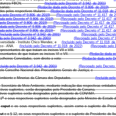
rvação da Natureza-FBCN;
(Incluída pelo Decreto nº 3.942, de 2001)
sariais:
(Redação dada pelo Decreto nº 9.806, de 2019)
os pelos respectivos titulares:
(Redação dada pelo Decreto nº 11.018, de 
 pelo Decreto nº 9.806, de 2019)
(Revogado pelo Decreto nº 11.417, de 2
da pelo Decreto nº 9.806, de 2019)
(Revogado pelo Decreto nº 11.417, d
elo Decreto nº 9.806, de 2019)
(Revogado pelo Decreto nº 11.417, de 20
dada pelo Decreto nº 9.806, de 2019)
(Revogado pelo Decreto nº 11.417,
da pelo Decreto nº 9.806, de 2019)
(Revogado pelo Decreto nº 11.417, d
(Incluído pelo Decreto nº 3.942, de 2001)
(Revogado pelo Decreto
ída pelo Decreto nº 3.942, de 2001)
(Revogado pelo Decreto nº 
versidade - Instituto Chico Mendes; e
(Incluído pelo Decreto nº 11.018, de
co - ANA.
(Incluído pelo Decreto nº 11.018, de 2022)
(Revogado pelo D
epresentantes de que tratam os incisos VII e VIII.
 os representantes de que tratam os incisos VI e VII.
(Redação dada pe
 Conselheiros Convidados, sem direito a voto:
(Redação dada pelo De
ncluído pelo Decreto nº 3.942, de 2001)
(Revogado pelo Decreto 
dicado pelo Conselho Nacional dos Procuradores-Gerais de Justiça; 
or, Meio Ambiente e Minorias da Câmara dos Deputados.
(Incluído pel
lo Secretário do Meio Ambiente, mediante indicação das respectivas entidades
, e respectivos suplentes, serão designados pelo Presidente do Conam
I, e respectivos suplentes serão designados pelo presidente do CONAM
o
 1
e seus respectivos suplentes serão designados pelo Ministro
o
caput
e os seus respectivos suplentes, assim como o suplente do Presi
ut
e o § 12, os seus respectivos suplentes e o suplente do Presidente