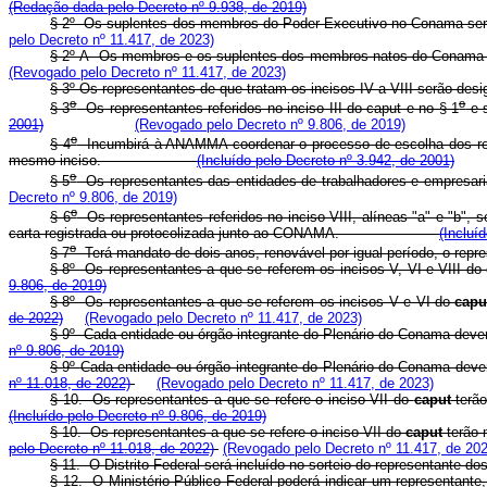
(Redação dada pelo Decreto nº 9.938, de 2019)
§ 2º Os suplentes dos membros do Poder Executivo no Conama serão
pelo Decreto nº 11.417, de 2023)
§ 2º-A Os membros e os suplentes dos membros natos do Conama se
(Revogado pelo Decreto nº 11.417, de 2023)
§ 3º Os representantes de que tratam os incisos IV a VIII serão des
o
o
§ 3
Os representantes referidos no inciso III do caput e no § 1
e 
2001)
(Revogado pelo Decreto nº 9.806, de 2019)
o
§ 4
Incumbirá à ANAMMA coordenar o processo de escolha dos repre
mesmo inciso.
(Incluído pelo Decreto nº 3.942, de 2001)
o
§ 5
Os representantes das entidades de trabalhadores e emp
Decreto nº 9.806, de 2019)
o
§ 6
Os representantes referidos no inciso VIII, alíneas "a" e "b",
carta registrada ou protocolizada junto ao CONAMA.
(Incluí
o
§ 7
Terá mandato de dois anos, renovável por igual período, 
§ 8º Os representantes a que se referem os incisos V, VI e VIII do
9.806, de 2019)
§ 8º
Os representantes a que se referem os incisos V e VI do
capu
de 2022)
(Revogado pelo Decreto nº 11.417, de 2023)
§ 9º Cada entidade ou órgão integrante do Plenário do Conama deve
nº 9.806, de 2019)
§ 9º
Cada entidade ou órgão integrante do Plenário do Conama deve
nº 11.018, de 2022)
(Revogado pelo Decreto nº 11.417, de 2023)
§ 10. Os representantes a que se refere o inciso VII do
caput
terão
(Incluído pelo Decreto nº 9.806, de 2019)
§
10. Os representantes a que se refere o inciso VII do
caput
terão 
pelo Decreto nº 11.018, de 2022)
(Revogado pelo Decreto nº 11.417, de 202
§ 11. O Distrito Federal será incluído no sorteio do representante d
§ 12. O Ministério Público Federal poderá indicar um representante,