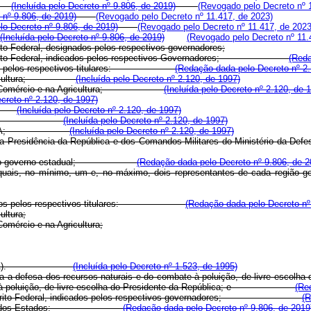
(Incluída pelo Decreto nº 9.806, de 2019)
(Revogado pelo Decreto nº 
o nº 9.806, de 2019)
(Revogado pelo Decreto nº 11.417, de 2023)
elo Decreto nº 9.806, de 2019)
(Revogado pelo Decreto nº 11.417, de 2023
(Incluída pelo Decreto nº 9.806, de 2019)
(Revogado pelo Decreto nº 11.
to Federal, designados pelos respectivos governadores;
o Distrito Federal, indicados pelos respectivos Governadores;
(Reda
indicado pelos respectivos titulares:
(Redação dada pelo Decreto nº 2.
 da Agricultura;
(Incluída pelo Decreto nº 2.120, de 1997)
tria, no Comércio e na Agricultura;
(Incluída pelo Decreto nº 2.120, de 
ecreto nº 2.120, de 1997)
es);
(Incluída pelo Decreto nº 2.120, de 1997)
reza (FBCN);
(Incluída pelo Decreto nº 2.120, de 1997)
nte - ANAMMA;
(Incluída pelo Decreto nº 2.120, de 1997)
ias da Presidência da República e dos Comandos Militares do Ministério
dicado pelo governo estadual;
(Redação dada pelo Decreto nº 9.806, de 2
 quais, no mínimo, um e, no máximo, dois representantes de cada região 
 indicados pelos respectivos titulares:
(Redação dada pelo Decreto nº
ultura;
omércio e na Agricultura;
ente (ANAMMA).
(Incluída pelo Decreto nº 1.523, de 1995)
ara a defesa dos recursos naturais e do combate à poluição, de livre esco
ombate à poluição, de livre escolha do Presidente da República; e
(Re
 do Distrito Federal, indicados pelos respectivos governadores;
(R
 as capitais dos Estados;
(Redação dada pelo Decreto nº 9.806, de 2019