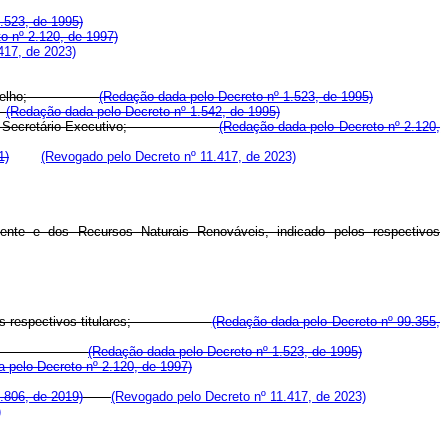
.523, de 1995)
o nº 2.120, de 1997)
417, de 2023)
ivo do Conselho;
(Redação dada pelo Decreto nº 1.523, de 1995)
;
(Redação dada pelo Decreto nº 1.542, de 1995)
, que será o Secretário-Executivo;
(Redação dada pelo Decreto nº 2.120,
1)
(Revogado pelo Decreto nº 11.417, de 2023)
iente e dos Recursos Naturais Renováveis, indicado pelos respectivos
ados pelos respectivos titulares;
(Redação dada pelo Decreto nº 99.355,
vos titulares;
(Redação dada pelo Decreto nº 1.523, de 1995)
 pelo Decreto nº 2.120, de 1997)
.806, de 2019)
(Revogado pelo Decreto nº 11.417, de 2023)
)