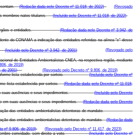
esentam.
(Redação dada pelo Decreto nº 11.018, de 2022)
(Revogado
 membros natos titulares.
(Incluído pelo Decreto nº 11.018, de 2022)
spectivos órgãos e entidades.
(Redação dada pelo Decreto nº 3.942, de
dente do CONAMA a indicação das entidades referidas na alínea "c" desse
is.
(Incluído pelo Decreto nº 3.942, de 2001)
(Revogado pelo
 Nacional de Entidades Ambientalistas-CNEA, na respectiva região, mediante
806, de 2019)
, de 2001)
(Revogado pelo Decreto nº 9.806, de 2019)
rme lista estabelecida por sorteio.
(Incluído pelo Decreto nº
e lista estabelecida por sorteio.
(Redação dada pelo Decreto nº 11.018,
em suas ausências e seus impedimentos.
(Incluído pelo Decreto
tá-lo em suas ausências e seus impedimentos.
(Redação dada pelo Decreto
pação das entidades ambientalistas detentoras de mandato.
cipação das entidades ambientalistas detentoras de mandato.
(Redação dada
to nº 9.806, de 2019)
(Revogado pelo Decreto nº 11.417, de 2023)
membro convidado, sem direito a voto.
(Incluído pelo Decreto nº