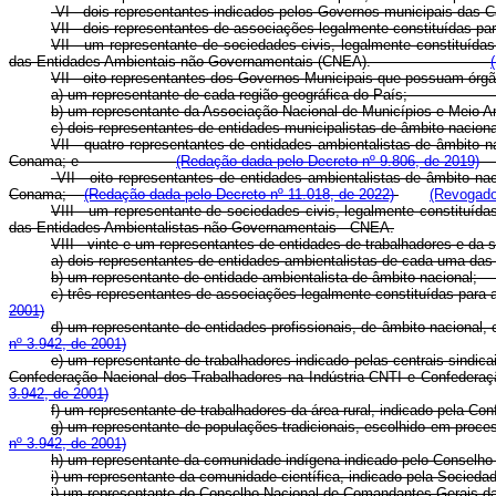
VI - dois representantes indicados pelos Governos municipais das C
VII - dois representantes de associações legalmente constituídas par
VII - um representante de sociedades civis, legalmente constituída
das Entidades Ambientais não Governamentais (CNEA).
VII - oito representantes dos Governos Municipais que possua
a) um representante de cada região geográfica do Pa
b) um representante da Associação Nacional de Municí
c) dois representantes de entidades municipalistas de âm
VII - quatro representantes de entidades ambientalistas de âmbito n
Conama; e
(Redação dada pelo Decreto nº 9.806, de 2019)
VII - oito representantes de entidades ambientalistas de âmbito nac
Conama;
(Redação dada pelo Decreto nº 11.018, de 2022)
(Revogado
VIII - um representante de sociedades civis, legalmente constituída
das Entidades Ambientalistas não Governamentais - CNEA.
VIII - vinte e um representantes de entidades de trabalhado
a) dois representantes de entidades ambientalistas de ca
b) um representante de entidade ambientalista de âmbito
c) três representantes de associações legalmente constituídas
2001)
d) um representante de entidades profissionais, de âmbito nacional
nº 3.942, de 2001)
e) um representante de trabalhadores indicado pelas centrais sindi
Confederação Nacional dos Trabalhadores na Indústria-CNTI e Co
3.942, de 2001)
f) um representante de trabalhadores da área rural, indicad
g) um representante de populações tradicionais, escolhido e
nº 3.942, de 2001)
h) um representante da comunidade indígena indicado pelo C
i) um representante da comunidade científica, indicado pela 
j) um representante do Conselho Nacional de Comandantes Ge