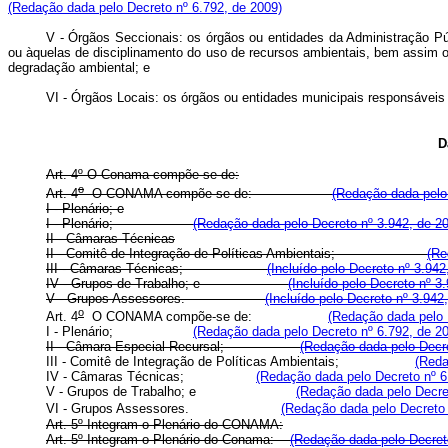
(Redação dada pelo Decreto nº 6.792, de 2009)
V - Órgãos Seccionais: os órgãos ou entidades da Administração Públ
ou àquelas de disciplinamento do uso de recursos ambientais, bem assim o
degradação ambiental; e
VI - Órgãos Locais: os órgãos ou entidades municipais responsáveis pe
D
Art. 4º O Conama compõe-se de:
o
Art. 4
O CONAMA compõe-se de:
(Redação dada pelo 
I - Plenário; e
I - Plenário;
(Redação dada pelo Decreto nº 3.942, de 2
II - Câmaras Técnicas
II - Comitê de Integração de Políticas Ambientais;
(Re
III - Câmaras Técnicas;
(Incluído pelo Decreto nº 3.942
IV - Grupos de Trabalho; e
(Incluído pelo Decreto nº 3
V - Grupos Assessores.
(Incluído pelo Decreto nº 3.942
o
Art. 4
O CONAMA compõe-se de:
(Redação dada pelo 
I - Plenário;
(Redação dada pelo Decreto nº 6.792, de 2
II - Câmara Especial Recursal;
(Redação dada pelo Decre
III - Comitê de Integração de Políticas Ambientais;
(Reda
IV - Câmaras Técnicas;
(Redação dada pelo Decreto nº 6
V - Grupos de Trabalho; e
(Redação dada pelo Decre
VI - Grupos Assessores.
(Redação dada pelo Decreto 
Art. 5º Integram o Plenário do CONAMA:
Art. 5º Integram o Plenário do Conama:
(Redação dada pelo Decret