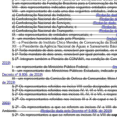
l) um representante da Fundação Brasileira para a Conse
VIII - dois representantes indicados pelas seguintes entidades empre
VIII - um representante de cada uma das seguintes entidades, indicad
a) Confederação Nacional da Indústria;
(Redação dada
b) Confederação Nacional do Comércio;
(Redação da
c) Confederação Nacional de Serviços;
(Redação dada p
d) Confederação Nacional da Agricultura; e
(Redação 
e) Confederação Nacional do Transporte.
(Redação da
IX - oito representantes de entidades empresariais; e
X - um membro honorário indicado pelo Plenário.
(Inclu
XI - o Presidente do Instituto Chico Mendes de Conservação da Biodi
XII - o Presidente da Agência Nacional de Águas e Saneamento Bási
§ 1º Terão mandato de dois anos, renovável por iguais períodos, os r
§ 1º Terão mandato de dois anos, renovável por igual período,
o
§ 1
Integram também o Plenário do CONAMA, na condição de
2019)
I - um representante do Ministério Público Federal;
(I
II - um representante dos Ministérios Públicos Estaduais, in
Decreto nº 9.806, de 2019)
III - um representante da Comissão de Defesa do Consumid
de 2019)
§ 2º Os representantes referidos no inciso VIII serão designados pe
§ 2º Os representantes referidos nos incisos IV, V, VI e VIII
§ 2° Os representantes referidos nos incisos III, IV, V e VI
o
§ 2
Os representantes referidos nos incisos III a X do caput e no §
2001)
§ 2º Os representantes a que se referem os incisos IV a VIII d
Ambiente.
(Redação dada pelo Decreto nº 9.806, de 2019)
§ 2º
Os representantes a que se referem os incisos IV a VIII do
cap