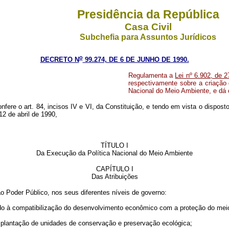
Presidência da República
Casa Civil
Subchefia para Assuntos Jurídicos
o
DECRETO N
99.274, DE 6 DE JUNHO DE 1990.
Regulamenta a
Lei nº 6.902, de 2
respectivamente sobre a criação
Nacional do Meio Ambiente, e dá 
nfere o art. 84, incisos IV e VI, da Constituição, e tendo em vista o dispost
12 de abril de 1990,
TÍTULO I
Da Execução da Política Nacional do Meio Ambiente
CAPÍTULO I
Das Atribuições
o Poder Público, nos seus diferentes níveis de governo:
ndo à compatibilização do desenvolvimento econômico com a proteção do meio 
implantação de unidades de conservação e preservação ecológica;