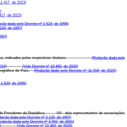
11.417, de 2023)
)
417, de 2023)
ção dada pelo Decreto nº 1.523, de 1995)
120, de 1997)
1997)
 da Defesa, indicados pelos respectivos titulares;
(Redação dada pelo
019)
(Vide Decreto n
º 10.483, de 2020)
geográfica do País;
(Redação dada pelo Decreto nº 11.018, de 2022)
 1.523, de 1995)
lha do Presidente da República; VII - dois representantes de associações
dação dada pelo Decreto nº 2.120, de 1997)
edação dada pelo Decreto nº 3.942, de 2001)
)
(Vide Decreto n
º 10.483, de 2020)