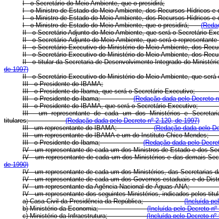
I - o Secretário do Meio Ambiente, que o presidirá;
I - o Ministro de Estado do Meio Ambiente, dos Recursos Hídri
I - o Ministro de Estado do Meio Ambiente, dos Recursos Híd
I - o Ministro de Estado do Meio Ambiente, que o presidirá;
(Redaç
II - o Secretário Adjunto do Meio Ambiente, que será o Secretário-Ex
II - o Secretário-Adjunto do Meio Ambiente, que será o re
II - o Secretário-Executivo do Ministério do Meio Ambiente, do
II - o Secretário-Executivo do Ministério do Meio Ambiente, d
II - o titular da Secretaria de Desenvolvimento Integrado do M
de 1997)
II - o Secretário-Executivo do Ministério do Meio Ambiente, que s
III - o Presidente do IBAMA;
III - o Presidente do Ibama, que será o Secretário-Execut
III - o Presidente do Ibama;
(Redação dada pelo Decreto n
III - o Presidente do IBAMA, que será o Secretário-Exe
III - um representante de cada um dos Ministérios e Secretari
titulares;
(Redação dada pelo Decreto nº 2.120, de 1997)
III - um representante do IBAMA;
(Redação dada pelo De
III - um representante do IBAMA e um do Instituto Chi
III - o Presidente do Ibama;
(Redação dada pelo Decret
IV - um representante de cada um dos Ministros de Estado e dos Sec
IV - um representante de cada um dos Ministérios e das demais
de 1990)
IV - um representante de cada um dos Ministérios, das Secreta
IV - um representante de cada um dos Governos estaduais e do
IV - um representante da Agência Nacional de Águas-A
IV - um representante dos seguintes Ministérios, indicados 
a) Casa Civil da Presidência da República;
(Incluída pe
b) Ministério da Economia;
(Incluída pelo Decreto nº
c) Ministério da Infraestrutura;
(Incluída pelo Decreto nº