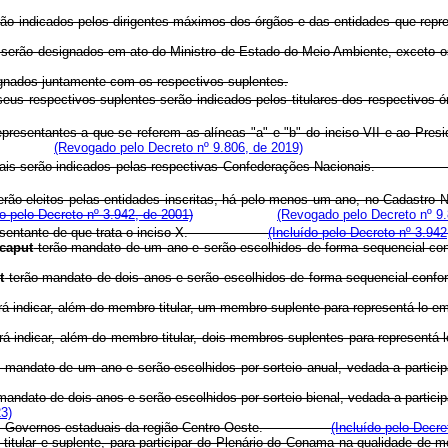
 indicados pelos dirigentes máximos dos órgãos e das entidades que repr
rão designados em ato do Ministro de Estado do Meio Ambiente, exceto os
ignados juntamente com os respectivos suplentes.
seus respectivos suplentes serão indicados pelos titulares dos re
sentantes a que se referem as alíneas "a" e "b" do inciso VII e ao Presi
(Revogado pelo Decreto nº 9.806, de 2019)
resariais serão indicados pelas respectivas Confederações Naciona
 serão eleitos pelas entidades inscritas, há pelo menos um ano, no Cadastro
do pelo Decreto nº 3.942, de 2001)
(Revogado pelo Decreto nº 9.
o representante de que trata o inciso X.
(Incluído pelo Decreto nº 3.942
caput
terão mandato de um ano e serão escolhidos de forma sequencial confo
t
terão mandato de dois anos e serão escolhidos de forma sequencial conform
rá indicar, além do membro titular, um membro suplente para representá-lo 
rá indicar, além do membro titular, dois membros suplentes para represen
 mandato de um ano e serão escolhidos por sorteio anual, vedada a partici
mandato de dois anos e serão escolhidos por sorteio bienal, vedada a parti
3)
os Governos estaduais da região Centro-Oeste.
(Incluído pelo Decre
 titular e suplente, para participar do Plenário do Conama na qualidade de 