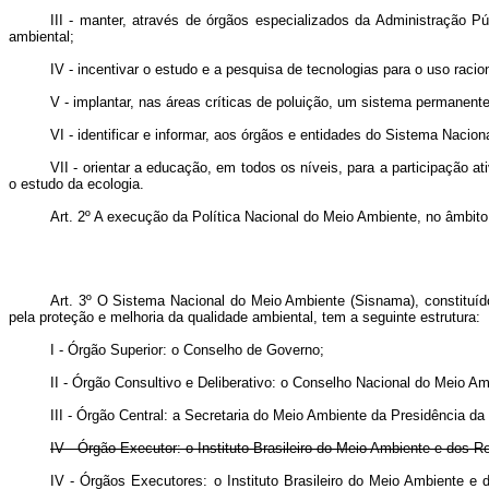
III - manter, através de órgãos especializados da Administração Pú
ambiental;
IV - incentivar o estudo e a pesquisa de tecnologias para o uso racio
V - implantar, nas áreas críticas de poluição, um sistema permanen
VI - identificar e informar, aos órgãos e entidades do Sistema Nac
VII - orientar a educação, em todos os níveis, para a participação 
o estudo da ecologia.
Art. 2º A execução da Política Nacional do Meio Ambiente, no âmbito
Art. 3º O Sistema Nacional do Meio Ambiente (Sisnama), constituído
pela proteção e melhoria da qualidade ambiental, tem a seguinte estrutura:
I - Órgão Superior: o Conselho de Governo;
II - Órgão Consultivo e Deliberativo: o Conselho Nacional do Meio A
III - Órgão Central: a Secretaria do Meio Ambiente da Presidência 
IV - Órgão Executor: o Instituto Brasileiro do Meio Ambiente e dos 
IV - Órgãos Executores: o Instituto Brasileiro do Meio Ambi