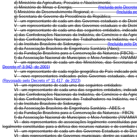
d) Ministério da Agricultura, Pecuária e Abastecimento;
e) Ministério de Minas e Energia;
(Incluída pelo Decret
f) Ministério do Desenvolvimento Regional; e
(Incluída p
g) Secretaria de Governo da Presidência da República;
V - um representante de cada um dos Governos estaduais e do Distri
V - um representante de cada um dos Governos estaduais e d
V - um representante de cada uma das seguintes entidades, 
a) das Confederações Nacionais da Indústria, do Comércio e
b) das Confederações Nacionais dos Trabalhadores na Indús
c) do Instituto Brasileiro de Siderurgia;
(Incluída pelo D
d) da Associação Brasileira de Engenharia Sanitária (Ab
e) da Fundação Brasileira para a Conservação da Natu
f) da Associação Nacional de Municípios e Meio Ambie
V - um representante de cada um dos Ministérios, das Secretar
Decreto nº 3.942, de 2001)
V - um representante de cada região geográfica do País in
V - nove representantes indicados pelos Governos estaduais, dos
(Revogado pelo Decreto nº 11.417, de 2023)
VI - um representante de cada uma das seguintes entidades:
VI - um representante de cada uma das seguintes entidades,
a) das Confederações Nacionais da Indústria, do Comércio e da Agric
b) das Confederações Nacionais dos Trabalhadores na Indústria, no C
c) do Instituto Brasileiro de Siderurgia;
d) da Associação Brasileira de Engenharia Sanitária - ABES; e
e) da Fundação Brasileira para a Conservação da Natureza - FBCN;
f) da Associação Nacional de Municípios e Meio Ambi
VI - dois representantes de associações legalmente constituídas p
legalmente constituídas para a defesa dos recursos naturais e do c
VI - um representante de cada um dos Governos Estaduais e
VI - dois representantes de Governos municipais, dentre