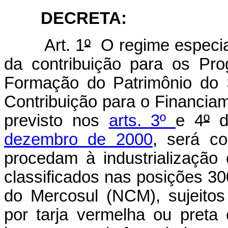
DECRETA:
Art. 1
º
O regime especial
da contribuição para os Pr
Formação do Patrimônio do 
Contribuição para o Financiam
previsto nos
arts. 3º
e 4
º
dezembro de 2000
, será co
procedam à industrializaçã
classificados nas posições 
do Mercosul (NCM), sujeitos 
por tarja vermelha ou pret