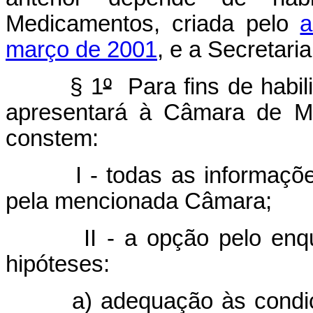
Medicamentos, criada pelo
a
março de 2001
, e a Secretari
§ 1
º
Para fins de habili
apresentará à Câmara de Me
constem:
I - todas as informaç
pela mencionada Câmara;
II - a opção pelo en
hipóteses:
a) adequação às condi