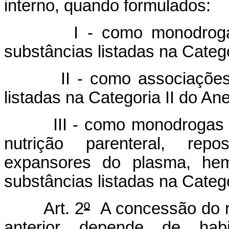
interno, quando formulados:
I - como monodro
substâncias listadas na Categ
II - como associaçõe
listadas na Categoria II do An
III - como monodrogas
nutrição parenteral, reposi
expansores do plasma, hemo
substâncias listadas na Catego
Art. 2
º
A concessão do re
anterior depende de hab