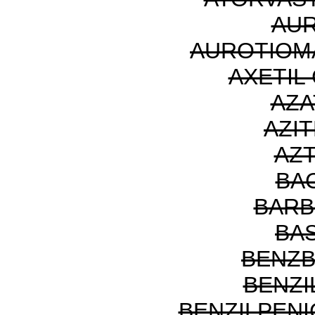
AU
AUROTIOM
AXETIL
AZA
AZI
AZ
BA
BARB
BAS
BENZ
BENZI
BENZILPENI