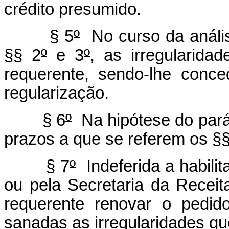
crédito presumido.
§ 5
º
No curso da anális
§§ 2
º
e 3
º
, as irregularid
requerente, sendo-lhe conce
regularização.
§ 6
º
Na hipótese do parág
prazos a que se referem os §§
§ 7
º
Indeferida a habil
ou pela Secretaria da Receit
requerente renovar o pedi
sanadas as irregularidades qu