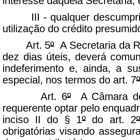
interesse daquela Secretaria; 
III - qualquer descump
utilização do crédito presumid
Art. 5
º
A Secretaria da R
dez dias úteis, deverá com
indeferimento e, ainda, a 
especial, nos termos do art. 7
º
Art. 6
º
A Câmara de 
requerente optar pelo enquadr
inciso II do § 1
º
do art. 2
º
obrigatórias visando assegur