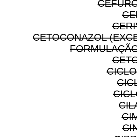
CEFURO
CE
CERI
CETOCONAZOL (EXC
FORMULAÇÃO
CET
CICL
CIC
CIC
CIL
CI
CI