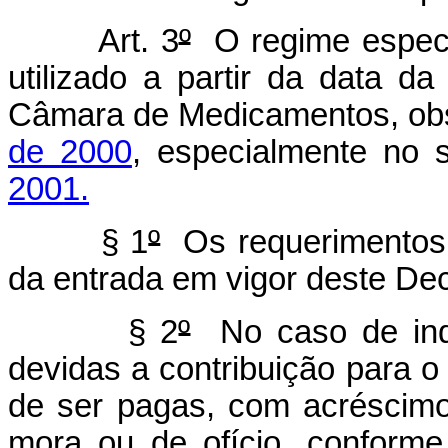
Art. 3
º
O regime especia
utilizado a partir da data d
Câmara de Medicamentos, obs
de 2000
, especialmente no s
2001.
§ 1
º
Os requerimentos p
da entrada em vigor deste Dec
§ 2
º
No caso de inde
devidas a contribuição para 
de ser pagas, com acréscimo
mora ou de ofício, conforme