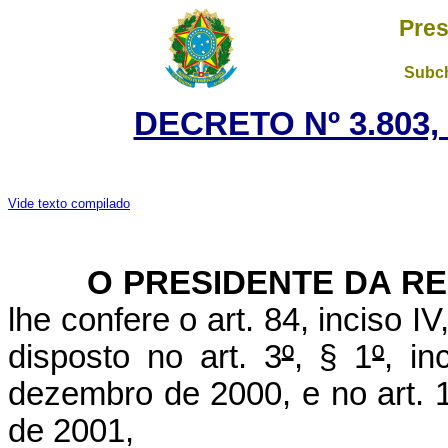
Pres
Subch
DECRETO Nº 3.803, 
Vide texto compilado
O PRESIDENTE DA RE
lhe confere o art. 84, inciso I
disposto no art. 3
º
, § 1
º
, in
dezembro de 2000, e no art. 
de 2001,