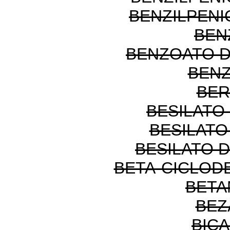
BENZILPENI
BEN
BENZOATO 
BEN
BER
BESILATO
BESILATO
BESILATO 
BETA-CICLOD
BETA
BEZ
BIC