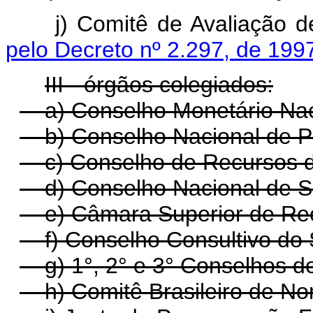
j) Comitê de Avaliação
pelo Decreto nº 2.297, de 199
III - órgãos colegiados:
a) Conselho Monetário Nac
b) Conselho Nacional de Po
c) Conselho de Recursos d
d) Conselho Nacional de S
e) Câmara Superior de Rec
f) Conselho Consultivo do 
g) 1°, 2° e 3° Conselhos d
h) Comitê Brasileiro de N