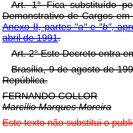
Art. 1° Fica substituído p
Demonstrativo de Cargos em
Anexo II, partes "
a"
e "
b"
, ap
abril de 1991
.
Art. 2° Este Decreto entra e
Brasília, 9 de agosto de 19
República.
FERNANDO COLLOR
Marcílio Marques Moreira
Este texto não substitui o pu