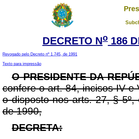
Pres
Subch
o
DECRETO N
186 D
Revogado pelo Decreto nº 1.745, de 1991
Texto para impressão
O PRESIDENTE DA REPÚ
confere o art. 84, incisos IV e
o disposto nos arts. 27, § 5º,
de 1990,
DECRETA: