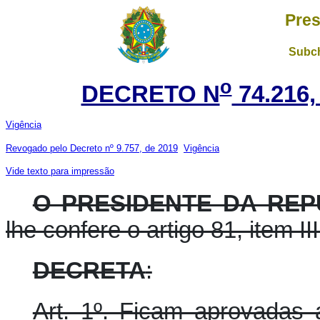
Pres
Subch
o
DECRETO N
74.216,
Vigência
Revogado pelo Decreto nº 9.757, de 2019
Vigência
Vide texto para impressão
O PRESIDENTE DA REP
lhe confere o artigo 81, item II
DECRETA
:
Art. 1º. Ficam aprovadas