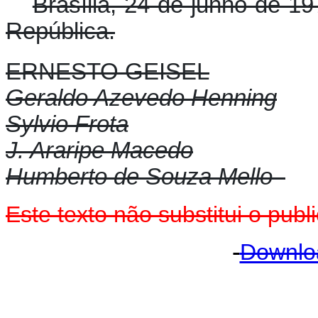
Brasília, 24 de junho de 1
República.
ERNESTO GEISEL
Geraldo Azevedo Henning
Sylvio Frota
J. Araripe Macedo
Humberto de Souza Mello
Este texto não substitui o pu
Downlo