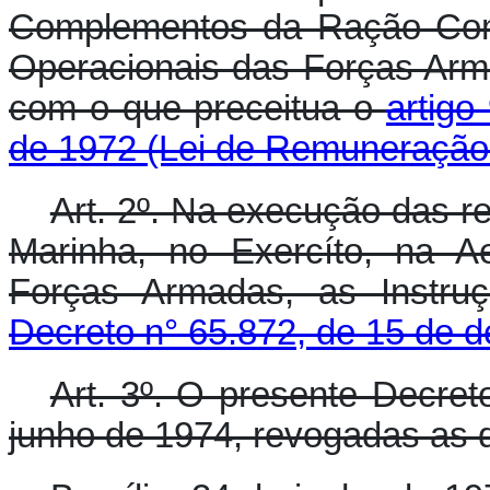
Complementos da Ração Com
Operacionais das Forças Arm
com o que preceitua o
artigo
de 1972 (Lei de Remuneração 
Art. 2º. Na execução das r
Marinha, no Exercíto, na A
Forças Armadas, as Instru
Decreto n° 65.872, de 15 de 
Art. 3º. O presente Decret
junho de 1974, revogadas as d