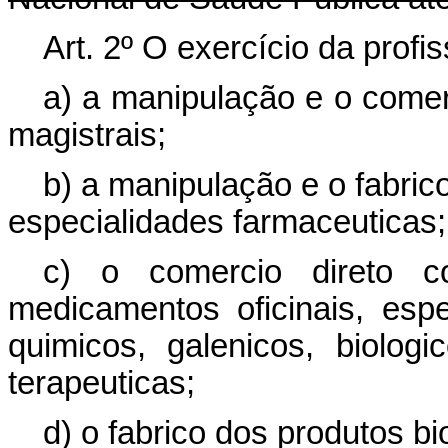
Art.
2º O exercício da profi
a) a manipulação e o come
magistrais;
b) a manipulação e o fabri
especialidades farmaceuticas;
c) o comercio direto 
medicamentos oficinais, espe
quimicos, galenicos, biologi
terapeuticas;
d) o fabrico dos produtos bi