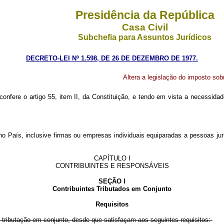
Presidência da República
Casa Civil
Subchefia para Assuntos Jurídicos
DECRETO-LEI Nº 1.598, DE 26 DE DEZEMBRO DE 1977.
Altera a legislação do imposto sob
confere o artigo 55, item II, da Constituição, e tendo em vista a necessida
 no País, inclusive firmas ou empresas individuais equiparadas a pessoas ju
CAPÍTULO I
CONTRIBUINTES E RESPONSÁVEIS
SEÇÃO I
Contribuintes Tributados em Conjunto
Requisitos
tributação em conjunto, desde que satisfaçam aos seguintes requisitos: