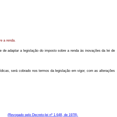
re a renda.
de de adaptar a legislação do imposto sobre a renda às inovações da lei de
rídicas, será cobrado nos termos da legislação em vigor, com as alterações
(Revogado pelo Decreto-lei nº 1.648, de 1978).