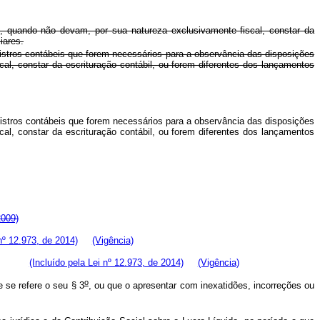
eal, quando não devam, por sua natureza exclusivamente fiscal, constar da
iares.
gistros contábeis que forem necessários para a observância das disposições
al, constar da escrituração contábil, ou forem diferentes dos lançamentos
gistros contábeis que forem necessários para a observância das disposições
al, constar da escrituração contábil, ou forem diferentes dos lançamentos
2009)
nº 12.973, de 2014)
(Vigência)
tábeis.
(Incluído pela Lei nº 12.973, de 2014)
(Vigência)
o
e se refere o seu § 3
, ou que o apresentar com inexatidões, incorreções ou