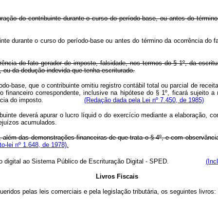
ituração do contribuinte durante o curso do período-base, ou antes do térmi
ontribuinte durante o curso do período-base ou antes do término da oc
corrência do fato gerador de imposto, falsidade, nos termos do § 1º, da esc
, ou da dedução indevida que tenha escriturado.
odo-base, que o contribuinte omitiu registro contábil total ou parcial de rec
o financeiro correspondente, inclusive na hipótese do § 1º, ficará sujeito 
 de incidência do imposto.
(Redação dada pela Lei nº 7.450, de 1985)
buinte deverá apurar o lucro líquid o do exercício mediante a elaboração, c
rejuízos acumulados.
ar, além das demonstrações financeiras de que trata o § 4º, e com observânc
o-lei nº 1.648, de 1978).
m meio digital ao Sistema Público de Escrituração Digital - SPED.
(Inc
Livros Fiscais
ueridos pelas leis comerciais e pela legislação tributária, os seguintes livros: