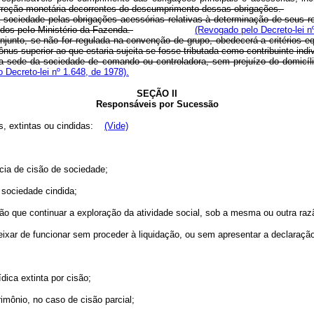
orreção monetária decorrentes do descumprimento dessas obrigações.
ciedade pelas obrigações acessórias relativas à determinação de seus resul
idos peIo Ministério da Fazenda.
(Revogado pelo Decreto-lei n
nto, se não for regulada na convenção de grupo, obedecerá a critérios equ
us superior ao que estaria sujeita se fosse tributada como contribuinte indi
ede da sociedade de comando ou controladora, sem prejuízo do domicílio
 Decreto-lei nº 1.648, de 1978).
SEÇÃO II
Responsáveis por Sucessão
as, extintas ou cindidas:
(Vide)
cia de cisão de sociedade;
 sociedade cindida;
 que continuar a exploração da atividade social, sob a mesma ou outra razão
r de funcionar sem proceder à liquidação, ou sem apresentar a declaração
ica extinta por cisão;
imônio, no caso de cisão parcial;