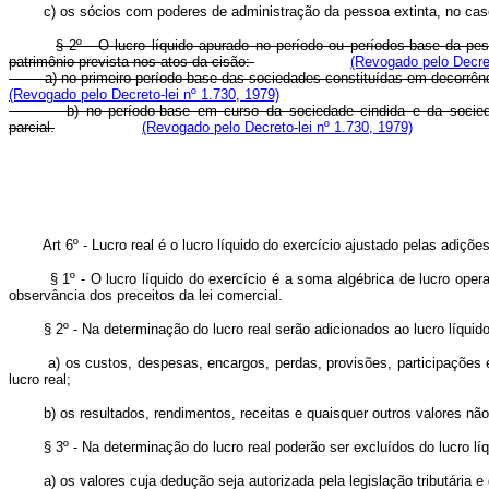
c) os sócios com poderes de administração da pessoa extinta, no cas
§ 2º - O lucro líquido apurado no período ou períodos-base da pe
patrimônio prevista nos atos da cisão:
(Revogado pelo Decret
a) no primeiro período-base das sociedades constituídas em decorrência 
(Revogado pelo Decreto-lei nº 1.730, 1979)
b) no período-base em curso da sociedade cindida e da sociedade qu
parcial.
(Revogado pelo Decreto-lei nº 1.730, 1979)
Art 6º - Lucro real é o lucro líquido do exercício ajustado pelas adiçõ
§ 1º - O lucro líquido do exercício é a soma algébrica de lucro oper
observância dos preceitos da lei comercial.
§ 2º - Na determinação do lucro real serão adicionados ao lucro líquido
a) os custos, despesas, encargos, perdas, provisões, participações e qu
lucro real;
b) os resultados, rendimentos, receitas e quaisquer outros valores não in
§ 3º - Na determinação do lucro real poderão ser excluídos do lucro líq
a) os valores cuja dedução seja autorizada pela legislação tributária e 