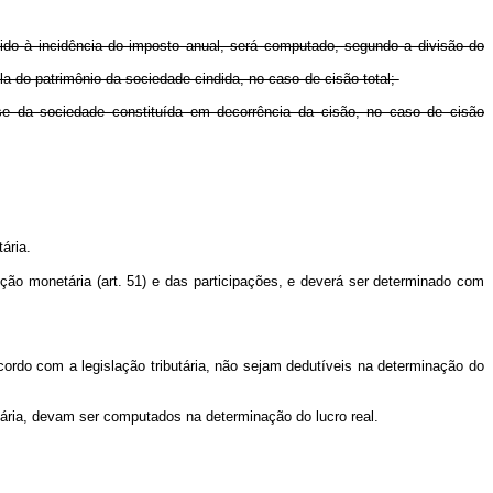
tido à incidência do imposto anual, será computado, segundo a divisão do
 do patrimônio da sociedade cindida, no caso de cisão total;
 da sociedade constituída em decorrência da cisão, no caso de cisão
ária.
reção monetária (art. 51) e das participações, e deverá ser determinado com
rdo com a legislação tributária, não sejam dedutíveis na determinação do
tária, devam ser computados na determinação do lucro real.