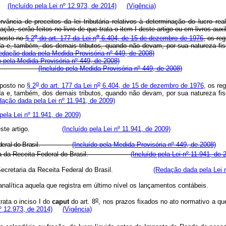
(Incluído pela Lei nº 12.973, de 2014)
(Vigência)
vância de preceitos da lei tributária relativos à determinação do lucro r
ão, serão feitos no livro de que trata o item I deste artigo ou em livros auxil
o
o
sposto no
§ 2
do art. 177 da Lei n
6.404, de 15 de dezembro de 1976
, os re
nda e, também, dos demais tributos, quando não devam, por sua natureza fisc
edação dada pela Medida Provisória nº 449, de 2008)
o pela Medida Provisória nº 449, de 2008)
.
(Incluído pela Medida Provisória nº 449, de 2008)
o
o
sposto no
§ 2
do art. 177 da Lei n
6.404, de 15 de dezembro de 1976
, os re
nda e, também, dos demais tributos, quando não devam, por sua natureza fisc
ação dada pela Lei nº 11.941, de 2009)
 pela Lei nº 11.941, de 2009)
este artigo.
(Incluído pela Lei nº 11.941, de 2009)
eral do Brasil.
(Incluído pela Medida Provisória nº 449, de 2008)
cretaria da Receita Federal do Brasil.
(Incluído pela Lei nº 11.941, de 
vo da Secretaria da Receita Federal do Brasil.
(Redação dada pela Lei 
ta analítica aquela que registra em último nível os lançamentos con
o
rata o inciso I do
caput
do art. 8
, nos prazos fixados no ato normativo a qu
nº 12.973, de 2014)
(Vigência)