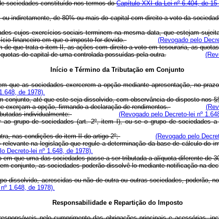
 sociedades constituído nos termos do
Capítulo XXI da Lei nº 6.404, de 1
ta ou indiretamente, de 80% ou mais do capital com direito a voto da socied
cujos exercícios sociais terminem na mesma data, que estejam sujeitas à
cício financeiro em que o imposto for devido.
(Revogado pelo Decret
que trata o item II, as ações com direito a voto em tesouraria, as quotas l
 quotas do capital de uma controlada possuídas pela outra.
(Rev
Início e Término da Tributação em Conjunto
iro em que as sociedades exercerem a opção mediante apresentação, no praz
1.648, de 1978).
conjunto, até que este seja dissolvido, com observância do disposto nos §§
e exerçam a opção, firmando a declaração de rendimentos.
(Rev
butadas individualmente:
(Revogado pelo Decreto-lei nº 1.64
 grupo de sociedades (art. 2º, item I), ou se o grupo de sociedades a q
a, nas condições do item II do artigo 2º;
(Revogado pelo Decreto
elevante na legislação que regule a determinação da base de cálculo do imp
o Decreto-lei nº 1.648, de 1978).
ro em que uma das sociedades passe a ser tributada a alíquota diferente de 
em conjunto, as sociedades poderão dissolvê-lo mediante notificação na dec
solvido, acrescidas ou não de outra ou outras sociedades, poderão, nos te
 nº 1.648, de 1978).
Responsabilidade e Repartição do Imposto
responsáveis pelo cumprimento das obrigações principais e acessórias, inc