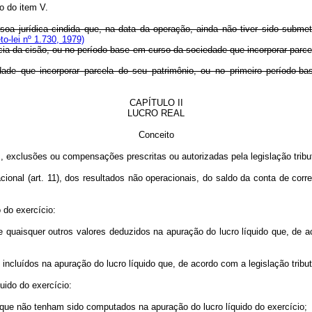
o do item V.
ssoa jurídica cindida que, na data da operação, ainda não tiver sido subme
o-lei nº 1.730, 1979)
da cisão, ou no período-base em curso da sociedade que incorporar parcela
e incorporar parcela do seu patrimônio, ou no primeiro período-base
CAPÍTULO II
LUCRO REAL
Conceito
es, exclusões ou compensações prescritas ou autorizadas pela legislação tribut
acional (art. 11), dos resultados não operacionais, do saldo da conta de cor
 do exercício:
aisquer outros valores deduzidos na apuração do lucro líquido que, de aco
cluídos na apuração do lucro líquido que, de acordo com a legislação tribu
uido do exercício:
que não tenham sido computados na apuração do lucro líquido do exercício;