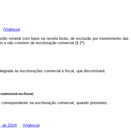
(Vigência)
ustão mineral com base na receita bruta, de exclusão por investimento das
ro e não constem de escrituração comercial (§ 2º).
ntegrada às escriturações comercial e fiscal, que discriminará:
 comercial ou fiscal;
to correspondente na escrituração comercial, quando presentes;
3, de 2014)
(Vigência)