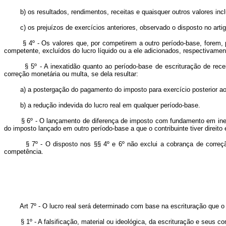
b) os resultados, rendimentos, receitas e quaisquer outros valores incluí
c) os prejuízos de exercícios anteriores, observado o disposto no artig
§ 4º - Os valores que, por competirem a outro período-base, forem, p
competente, excluídos do lucro líquido ou a ele adicionados, respectivamen
§ 5º - A inexatidão quanto ao período-base de escrituração de rec
correção monetária ou multa, se dela resultar:
a) a postergação do pagamento do imposto para exercício posterior ao 
b) a redução indevida do lucro real em qualquer período-base.
§ 6º - O lançamento de diferença de imposto com fundamento em inex
do imposto lançado em outro período-base a que o contribuinte tiver direito
§ 7º - O disposto nos §§ 4º e 6º não exclui a cobrança de corre
competência.
Art 7º - O lucro real será determinado com base na escrituração que o
§ 1º - A falsificação, material ou ideológica, da escrituração e seus