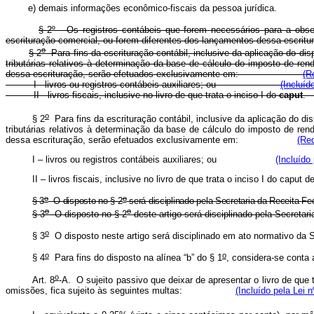
e) demais informações econômico-fiscais da pessoa jurídica.
§ 2º - Os registros contábeis que forem necessários para a obser
escrituração comercial, ou forem diferentes dos lançamentos dessa escrituraç
o
§ 2
Para fins da escrituração contábil, inclusive da aplicação do di
tributárias relativos à determinação da base de cálculo do imposto de re
dessa escrituração, serão efetuados exclusivamente em:
(R
I - livros ou registros contábeis auxiliares; ou
(Incluíd
II - livros fiscais, inclusive no livro de que trata o inciso I do
caput
o
§ 2
Para fins da escrituração contábil, inclusive da aplicação do di
tributárias relativos à determinação da base de cálculo do imposto de re
dessa escrituração, serão efetuados exclusivamente em:
(Red
I – livros ou registros contábeis auxiliares; ou
(Incluído
II – livros fiscais, inclusive no livro de que trata o inciso I do
caput
d
o
o
§ 3
O disposto no § 2
será disciplinado pela Secretaria da Receita Fed
o
o
§ 3
O disposto no § 2
deste artigo será disciplinado pela Se
o
§ 3
O disposto neste artigo será disciplinado em ato normati
o
o
§ 4
Para fins do disposto na alínea “b” do § 1
, considera-se con
o
Art. 8
-A. O sujeito passivo que deixar de apresentar o livro de que t
omissões, fica sujeito às seguintes multas:
(Incluído pela Lei 