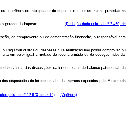
no da ocorrência do fato gerador do imposto, e impor as multas previstas na
orrência do fato gerador do imposto.
(Redação dada pela Lei nº 7.450, de
rituração, de comprovante ou de demonstração financeira, o responsável será
eita, ou registrou custos ou despesas cuja realização não possa comprovar, ou
a multa em valor igual à metade da receita omitida ou da dedução indevida,
om observância das disposições da lei comercial, do balanço patrimonial, da
ia das disposições da lei comercial e das normas expedidas pelo Ministro da
luído pela Lei nº 12.973, de 2014)
(Vigência)