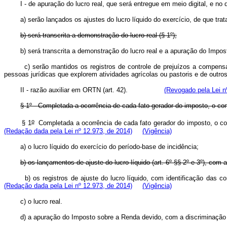
I - de apuração do lucro real, que será entregue em meio digital, e no 
a) serão lançados os ajustes do lucro líquido do exercício, de que trat
b) será transcrita a demonstração do lucro real (§ 1º);
b) será transcrita a demonstração do lucro real e a apuração do Impo
c) serão mantidos os registros de controle de prejuízos a compens
pessoas jurídicas que explorem atividades agrícolas ou pastoris e de outros
II - razão auxiliar em ORTN (art. 42).
(Revogado pela Lei n
§ 1º - Completada a ocorrência de cada fato gerador do imposto, o con
o
§ 1
Completada a ocorrência de cada fato gerador do imposto, o contr
(Redação dada pela Lei nº 12.973, de 2014)
(Vigência)
a) o lucro líquido do exercício do período-base de incidência;
b) os lançamentos de ajuste do lucro líquido (art. 6º §§ 2º e 3º), com
b) os registros de ajuste do lucro líquido, com identificação das 
(Redação dada pela Lei nº 12.973, de 2014)
(Vigência)
c) o lucro real.
d) a apuração do Imposto sobre a Renda devido, com a discriminação