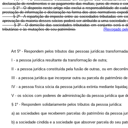
declaração de rendimentos e ao pagamento das multas, juros de mora e c
§ 1º - O disposto neste artigo não exclui a responsabilidade de cada so
prestação de informação e declaração na forma dos atos normativos exped
§ 2º - A repartição do imposto entre as sociedades tributadas em conju
aprovação da maioria desses sócios poderá ser atribuído a uma sociedade ôn
§ 3º - O domicílio das sociedades tributadas em conjunto será o da s
tributárias e às mutações do seu patrimônio.
(Revogado pelo
Art 5º - Respondem pelos tributos das pessoas jurídicas transformad
I - a pessoa jurídica resultante da transformação de outra;
II - a pessoa jurídica constituída pela fusão de outras, ou em decorrên
III - a pessoa jurídica que incorporar outra ou parcela do patrimônio de
IV - a pessoa física sócia da pessoa jurídica extinta mediante liquidação
V - os sócios com poderes de administração da pessoa jurídica que deixa
§ 1º - Respondem solidariamente pelos tributos da pessoa jurídica:
a) as sociedades que receberem parcelas do patrimônio da pessoa juríd
b) a sociedade cindida e a sociedade que absorver parcela do seu patr