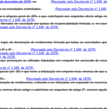
5 de dezembro de 1976
; ou
(Revogado pelo Decreto-lei nº 1.648, de
ade ou sociedades controladas.
(Revogado pelo Decreto-lei nº 1.648,
 alíquota geral de 30% e que satisfaçam aos requisitos deste artigo no
o-lei nº 1.648, de 1978).
iberadas de sociedade por quotas de responsabilidade limitada, e, no caso
ogado pelo Decreto-lei nº 1.648, de 1978).
o legal, de declaração de rendimentos firmada por todas as sociedades que
 3º e 4º.
(Revogado pelo Decreto-lei nº 1.648, de 1978).
ogado pelo Decreto-lei nº 1.648, de 1978).
8, de 1978).
ue pertençam as afiliadas tributadas em conjunto for acrescido de nova
-lei nº 1.648, de 1978).
osto (art. 30) e que torne a tributação em conjunto mais onerosa do que a
30%.
(Revogado pelo Decreto-lei nº 1.648, de 1978).
laração de rendimentos, voltando a ser tributadas em separado no exercício
rmos deste artigo e satisfeitos os requisitos do artigo 2º, exercer opção
lusive as relativas à determinação da base de cálculo, à apresentação da