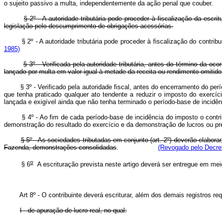
o sujeito passivo a multa, independentemente da ação penal que couber.
§ 2º - A autoridade tributária pode proceder à fiscalização da escr
legislação pelo descumprimento de obrigações acessórias.
§ 2º
- A autoridade tributária pode proceder à fiscalização do c
1985)
§ 3º - Verificada pela autoridade tributária, antes do término da o
lançado por multa em valor igual à metade da receita ou rendimento omitido
§ 3º -
Verificado pela autoridade fiscal, antes do encerramento do perí
que tenha praticado qualquer ato tendente a reduzir o imposto do exercíci
lançada e exigível ainda que não tenha terminado o período-base
§ 4º - Ao fim de cada período-base de incidência do imposto o contri
demonstração do resultado do exercício e da demonstração de lucros ou p
§ 5º - As sociedades tributadas em conjunto (art. 2º) deverão elabor
Fazenda, demonstrações consolidadas
.
(Revogado pelo Decret
o
§ 6
A escrituração prevista neste artigo deverá ser entregue e
Art 8º - O contribuinte deverá escriturar, além dos demais registros req
I - de apuração de lucro real, no qual: