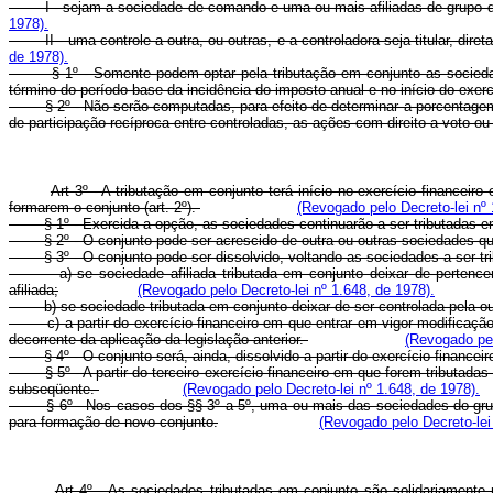
I - sejam a sociedade de comando e uma ou mais afiliadas de grupo de
1978).
II - uma controle a outra, ou outras, e a controladora seja titular, dire
de 1978).
§ 1º - Somente podem optar pela tributação em conjunto as sociedades 
término do período-base da incidência do imposto anual e no início do exer
§ 2º - Não serão computadas, para efeito de determinar a porcentagem de 
de participação recíproca entre controladas, as ações com direito a voto ou
Art 3º - A tributação em conjunto terá início no exercício finance
formarem o conjunto (art. 2º).
(Revogado pelo Decreto-lei nº 
§ 1º - Exercida a opção, as sociedades continuarão a ser tributadas em 
§ 2º - O conjunto pode ser acrescido de outra ou outras sociedades qu
§ 3º - O conjunto pode ser dissolvido, voltando as sociedades a ser tri
a) se sociedade afiliada tributada em conjunto deixar de pertencer ao
afiliada;
(Revogado pelo Decreto-lei nº 1.648, de 1978).
b) se sociedade tributada em conjunto deixar de ser controlada pela outr
c) a partir do exercício financeiro em que entrar em vigor modificação r
decorrente da aplicação da legislação anterior.
(Revogado pel
§ 4º - O conjunto será, ainda, dissolvido a partir do exercício financei
§ 5º - A partir do terceiro exercício financeiro em que forem tributadas 
subseqüente.
(Revogado pelo Decreto-lei nº 1.648, de 1978).
§ 6º - Nos casos dos §§ 3º a 5º, uma ou mais das sociedades do grupo dis
para formação de novo conjunto.
(Revogado pelo Decreto-lei
Art 4º - As sociedades tributadas em conjunto são solidariamente 