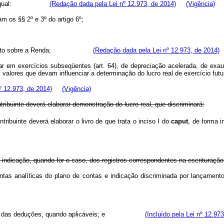
qual:
(Redação dada pela Lei nº 12.973, de 2014)
(Vigência)
am os §§ 2º e 3º do artigo 6º;
sto sobre a Renda;
(Redação dada pela Lei nº 12.973, de 2014)
ar em exercícios subseqüentes (art. 64), de depreciação acelerada, de exa
 valores que devam influenciar a determinação do lucro real de exercício futu
º 12.973, de 2014)
(Vigência)
tribuinte deverá elaborar demonstração do lucro real, que discriminará:
ibuinte deverá elaborar o livro de que trata o inciso I do
caput
, de forma i
 a indicação, quando for o caso, dos registros correspondentes na escrituração
contas analíticas do plano de contas e indicação discriminada por lançamen
 das deduções, quando aplicáveis; e
(Incluído pela Lei nº 12.97