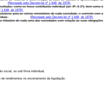
(Revogado pelo Decreto-lei nº 1.648, de 1978).
tados, como se fosse contribuinte individual (art. 8º, § 1º), bem como à
º 1.648, de 1978).
itativos para os sócios minoritários de cada sociedade, e somente com a
vidual.
(Revogado pelo Decreto-lei nº 1.648, de 1978).
 tributário de cada uma das sociedades com relação às suas obrigações
 social, ou sob firma individual;
 de rendimentos no encerramento da liquidação.