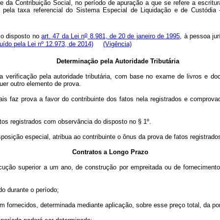
a Contribuição Social, no período de apuração a que se refere a escritura
o pela taxa referencial do Sistema Especial de Liquidação e de Custódia 
o
 o disposto no
art. 47 da Lei n
8.981, de 20 de janeiro de 1995
, à pessoa jur
luído pela Lei nº 12.973, de 2014)
(Vigência)
Determinação pela Autoridade Tributária
verificação pela autoridade tributária, com base no exame de livros e doc
uer outro elemento de prova.
faz prova a favor do contribuinte dos fatos nela registrados e comprova
os registrados com observância do disposto no § 1º.
sição especial, atribua ao contribuinte o ônus da prova de fatos registrados
Contratos a Longo Prazo
o superior a um ano, de construção por empreitada ou de fornecimento, 
o durante o período;
 fornecidos, determinada mediante aplicação, sobre esse preço total, da p