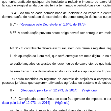
que tenha praticado qualquer ato tendente a reduzir o imposto do exercíci
lançada e exigível ainda que não tenha terminado o período-base de incidê
§ 4º - Ao fim de cada período-base de incidência do imposto o contribui
demonstração do resultado do exercício e da demonstração de lucros ou p
§ 5º -
(Revogado pelo Decreto-lei nº 1.648, de 1978).
o
§ 6
A escrituração prevista neste artigo deverá ser entregue em m
Art 8º - O contribuinte deverá escriturar, além dos demais registros requer
I - de apuração do lucro real, que será entregue em meio digital, e no 
a) serão lançados os ajustes do lucro líquido do exercício, de que tratam
b) será transcrita a demonstração do lucro real e a apuração do Impo
c) serão mantidos os registros de controle de prejuízos a compensar e
pessoas jurídicas que explorem atividades agrícolas ou pastoris e de outros
II -
(Revogado pela Lei nº 12.973, de 2014)
(Vigência)
o
§ 1
Completada a ocorrência de cada fato gerador do imposto, o contr
dada pela Lei nº 12.973, de 2014)
(Vigência)
a) o lucro líquido do exercício do período-base de incidência;