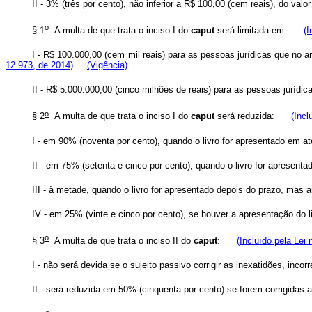
II - 3% (três por cento), não inferior a R$ 100,00 (cem reais), do va
o
§ 1
A multa de que trata o inciso I do
caput
será limitada em:
(I
I - R$ 100.000,00 (cem mil reais) para as pessoas jurídicas que no an
12.973, de 2014)
(Vigência)
II - R$ 5.000.000,00 (cinco milhões de reais) para as pessoas juríd
o
§ 2
A multa de que trata o inciso I do
caput
será reduzida:
(Incl
I - em 90% (noventa por cento), quando o livro for apresentado em 
II - em 75% (setenta e cinco por cento), quando o livro for aprese
III - à metade, quando o livro for apresentado depois do prazo, ma
IV - em 25% (vinte e cinco por cento), se houver a apresentação d
o
§ 3
A multa de que trata o inciso II do
caput
:
(Incluído pela Lei 
I - não será devida se o sujeito passivo corrigir as inexatidões, i
II - será reduzida em 50% (cinquenta por cento) se forem corrigid