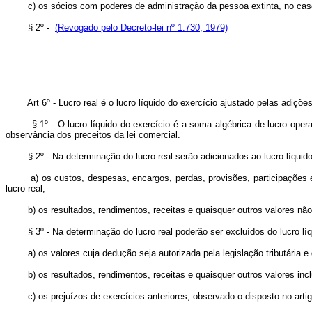
c) os sócios com poderes de administração da pessoa extinta, no caso
§ 2º -
(Revogado pelo Decreto-lei nº 1.730, 1979)
Art 6º - Lucro real é o lucro líquido do exercício ajustado pelas adições
§ 1º - O lucro líquido do exercício é a soma algébrica de lucro operacio
observância dos preceitos da lei comercial.
§ 2º - Na determinação do lucro real serão adicionados ao lucro líquido
a) os custos, despesas, encargos, perdas, provisões, participações e qu
lucro real;
b) os resultados, rendimentos, receitas e quaisquer outros valores não in
§ 3º - Na determinação do lucro real poderão ser excluídos do lucro líqu
a) os valores cuja dedução seja autorizada pela legislação tributária e 
b) os resultados, rendimentos, receitas e quaisquer outros valores incluí
c) os prejuízos de exercícios anteriores, observado o disposto no artig