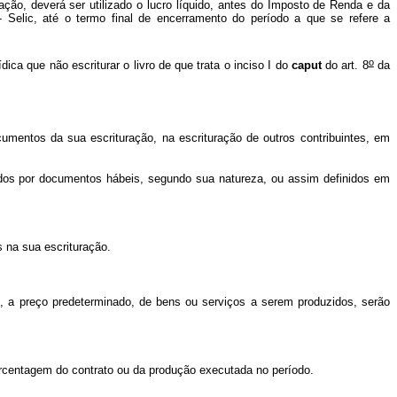
ção, deverá ser utilizado o lucro líquido, antes do Imposto de Renda e da
- Selic, até o termo final de encerramento do período a que se refere a
o
ídica que não escriturar o livro de que trata o inciso I do
caput
do art. 8
da
umentos da sua escrituração, na escrituração de outros contribuintes, em
dos por documentos hábeis, segundo sua natureza, ou assim definidos em
 na sua escrituração.
a preço predeterminado, de bens ou serviços a serem produzidos, serão
orcentagem do contrato ou da produção executada no período.