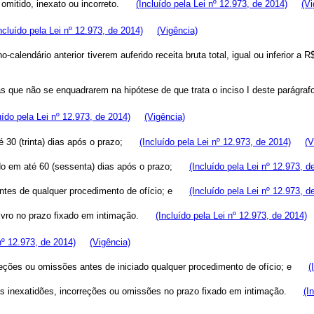
lor omitido, inexato ou incorreto.
(Incluído pela Lei nº 12.973, de 2014)
(Vi
ncluído pela Lei nº 12.973, de 2014)
(Vigência)
o-calendário anterior tiverem auferido receita bruta total, igual ou inferior
icas que não se enquadrarem na hipótese de que trata o inciso I deste pará
uído pela Lei nº 12.973, de 2014)
(Vigência)
até 30 (trinta) dias após o prazo;
(Incluído pela Lei nº 12.973, de 2014)
(V
ntado em até 60 (sessenta) dias após o prazo;
(Incluído pela Lei nº 12.973, d
s antes de qualquer procedimento de ofício; e
(Incluído pela Lei nº 12.973, d
o livro no prazo fixado em intimação.
(Incluído pela Lei nº 12.973, de 2014)
nº 12.973, de 2014)
(Vigência)
ncorreções ou omissões antes de iniciado qualquer procedimento de ofício; e
(
as as inexatidões, incorreções ou omissões no prazo fixado em intimação.
(I