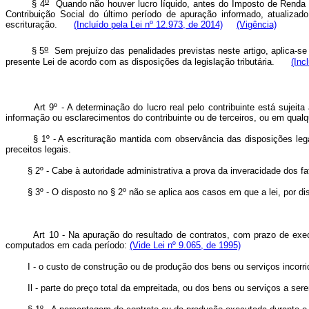
o
§ 4
Quando não houver lucro líquido, antes do Imposto de Renda e d
Contribuição Social do último período de apuração informado, atualizad
escrituração.
(Incluído pela Lei nº 12.973, de 2014)
(Vigência)
o
§ 5
Sem prejuízo das penalidades previstas neste artigo, aplica-se
presente Lei de acordo com as disposições da legislação tributária.
(Inc
Art 9º - A determinação do lucro real pelo contribuinte está sujeita a 
informação ou esclarecimentos do contribuinte ou de terceiros, ou em qualq
§ 1º - A escrituração mantida com observância das disposições legais 
preceitos legais.
§ 2º - Cabe à autoridade administrativa a prova da inveracidade dos fat
§ 3º - O disposto no § 2º não se aplica aos casos em que a lei, por dispo
Art 10 - Na apuração do resultado de contratos, com prazo de execuçã
computados em cada período:
(Vide Lei nº 9.065, de 1995)
I - o custo de construção ou de produção dos bens ou serviços incorrid
Il - parte do preço total da empreitada, ou dos bens ou serviços a serem