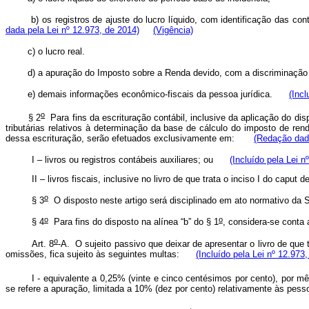
b) os registros de ajuste do lucro líquido, com identificação das c
dada pela Lei nº 12.973, de 2014)
(Vigência)
c) o lucro real.
d) a apuração do Imposto sobre a Renda devido, com a discriminação d
e) demais informações econômico-fiscais da pessoa jurídica.
(Incl
o
§ 2
Para fins da escrituração contábil, inclusive da aplicação do di
tributárias relativos à determinação da base de cálculo do imposto de re
dessa escrituração, serão efetuados exclusivamente em:
(Redação dada
I – livros ou registros contábeis auxiliares; ou
(Incluído pela Lei n
II – livros fiscais, inclusive no livro de que trata o inciso I do
caput
de
o
§ 3
O disposto neste artigo será disciplinado em ato normativo da
o
o
§ 4
Para fins do disposto na alínea “b” do § 1
, considera-se conta
o
Art. 8
-A. O sujeito passivo que deixar de apresentar o livro de que t
omissões, fica sujeito às seguintes multas:
(Incluído pela Lei nº 12.973
I - equivalente a 0,25% (vinte e cinco centésimos por cento), por m
se refere a apuração, limitada a 10% (dez por cento) relativamente às pe