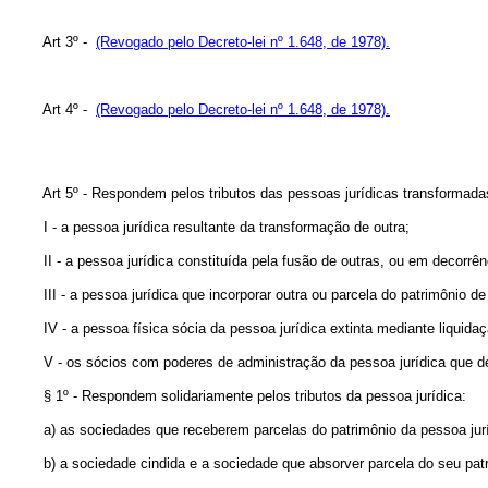
Art 3º -
(Revogado pelo Decreto-lei nº 1.648, de 1978).
Art 4º -
(Revogado pelo Decreto-lei nº 1.648, de 1978).
Art 5º - Respondem pelos tributos das pessoas jurídicas transformadas,
I - a pessoa jurídica resultante da transformação de outra;
II - a pessoa jurídica constituída pela fusão de outras, ou em decorrên
III - a pessoa jurídica que incorporar outra ou parcela do patrimônio de
IV - a pessoa física sócia da pessoa jurídica extinta mediante liquidação
V - os sócios com poderes de administração da pessoa jurídica que deixa
§ 1º - Respondem solidariamente pelos tributos da pessoa jurídica:
a) as sociedades que receberem parcelas do patrimônio da pessoa jurídi
b) a sociedade cindida e a sociedade que absorver parcela do seu patrim