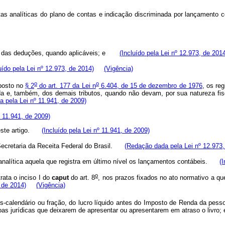
ontas analíticas do plano de contas e indicação discriminada por lançamento
as deduções, quando aplicáveis; e
(Incluído pela Lei nº 12.973, de 201
uído pela Lei nº 12.973, de 2014)
(Vigência)
o
o
sposto no
§ 2
do art. 177 da Lei n
6.404, de 15 de dezembro de 1976
, os re
nda e, também, dos demais tributos, quando não devam, por sua natureza fisc
 pela Lei nº 11.941, de 2009)
º 11.941, de 2009)
ste artigo.
(Incluído pela Lei nº 11.941, de 2009)
 Secretaria da Receita Federal do Brasil.
(Redação dada pela Lei nº 12.973,
 analítica aquela que registra em último nível os lançamentos contábeis.
(
o
rata o inciso I do
caput
do art. 8
, nos prazos fixados no ato normativo a qu
, de 2014)
(Vigência)
ês-calendário ou fração, do lucro líquido antes do Imposto de Renda da pesso
ssoas jurídicas que deixarem de apresentar ou apresentarem em atraso o liv