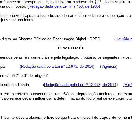
o financeiro correspondente, inclusive na hipótese do § 1º, ficará sujeito 
ncia do imposto.
(Redação dada pela Lei nº 7.450, de 1985)
nte deverá apurar o lucro líquido do exercício mediante a elaboração, com 
rejuízos acumulados.
eio digital ao Sistema Público de Escrituração Digital - SPED.
(Incluído 
Livros Fiscais
idos pelas leis comerciais e pela legislação tributária, os seguintes livros:
qual:
(Redação dada pela Lei nº 12.973, de 2014)
(Vigência)
 os §§ 2º e 3º do artigo 6º;
sto sobre a Renda;
(Redação dada pela Lei nº 12.973, de 2014)
(Vigê
m exercícios subseqüentes (art. 64), de depreciação acelerada, de exaust
 valores que devam influenciar a determinação do lucro real de exercício futu
ibuinte deverá elaborar o livro de que trata o inciso I do
caput
, de forma in