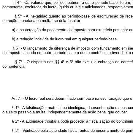
§ 4º - Os valores que, por competirem a outro período-base, forem, para 
competente, excluídos do lucro líquido ou a ele adicionados, respectivamen
§ 5º - A inexatidão quanto ao período-base de escrituração de receita
correção monetária ou multa, se dela resultar:
a) a postergação do pagamento do imposto para exercício posterior ao 
b) a redução indevida do lucro real em qualquer período-base.
§ 6º - O lançamento de diferença de imposto com fundamento em inexatid
do imposto lançado em outro período-base a que o contribuinte tiver direito
§ 7º - O disposto nos §§ 4º e 6º não exclui a cobrança de correção m
competência.
Art 7º - O lucro real será determinado com base na escrituração que o co
§ 1º - A falsificação, material ou ideológica, da escrituração e seus com
o sujeito passivo a multa, independentemente da ação penal que couber.
§ 2º
- A autoridade tributária pode proceder à fiscalização do contribu
§ 3º -
Verificado pela autoridade fiscal, antes do encerramento do perí