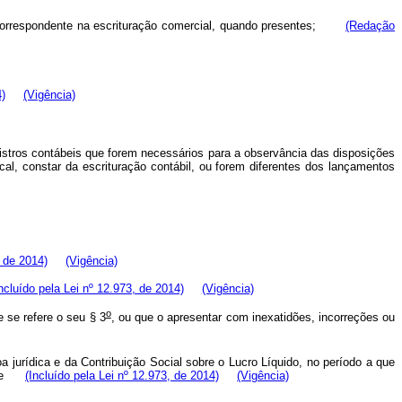
 correspondente na escrituração comercial, quando presentes;
(Redação
4)
(Vigência)
gistros contábeis que forem necessários para a observância das disposições
al, constar da escrituração contábil, ou forem diferentes dos lançamentos
 de 2014)
(Vigência)
Incluído pela Lei nº 12.973, de 2014)
(Vigência)
o
e se refere o seu § 3
, ou que o apresentar com inexatidões, incorreções ou
a jurídica e da Contribuição Social sobre o Lucro Líquido, no período a que
ro; e
(Incluído pela Lei nº 12.973, de 2014)
(Vigência)