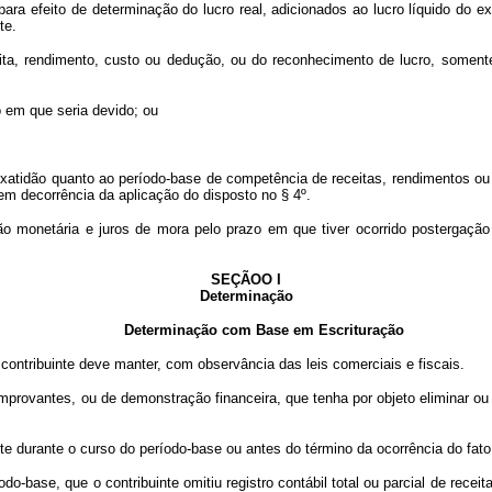
efeito de determinação do lucro real, adicionados ao lucro líquido do exer
te.
, rendimento, custo ou dedução, ou do reconhecimento de lucro, somente 
em que seria devido; ou
ão quanto ao período-base de competência de receitas, rendimentos ou de
 em decorrência da aplicação do disposto no § 4º.
onetária e juros de mora pelo prazo em que tiver ocorrido postergação 
SEÇÃOO I
Determinação
Determinação com Base em Escrituração
ntribuinte deve manter, com observância das leis comerciais e fiscais.
provantes, ou de demonstração financeira, que tenha por objeto eliminar ou
inte durante o curso do período-base ou antes do término da ocorrência do fat
odo-base, que o contribuinte omitiu registro contábil total ou parcial de rec