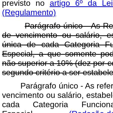
previsto no
artigo 6º da Le
(Regulamento)
Parágrafo único - As Re
de vencimento ou salário, e
única de cada Categoria Fu
Especial, a que somente pod
não superior a 10% (dez por ce
segundo critério a ser estabe
Parágrafo único - As refe
vencimento ou salário, estabel
cada Categoria Funcion