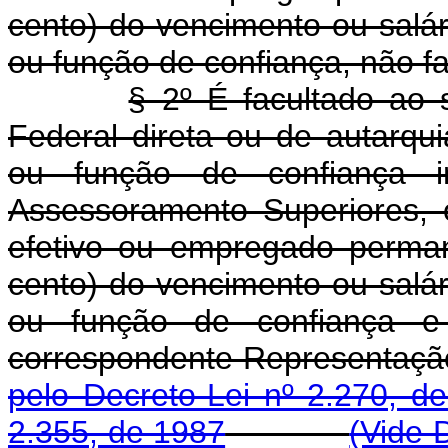
cento) do vencimento ou salá
ou função de confiança, não 
§ 2º É facultado ao 
Federal direta ou de autarqu
ou função de confiança i
Assessoramento Superiores, o
efetivo ou empregado perman
cento) do vencimento ou salá
ou função de confiança e
correspondente Repres
pelo Decreto-Lei nº 2.270, d
2.355, de 1987
(Vide 