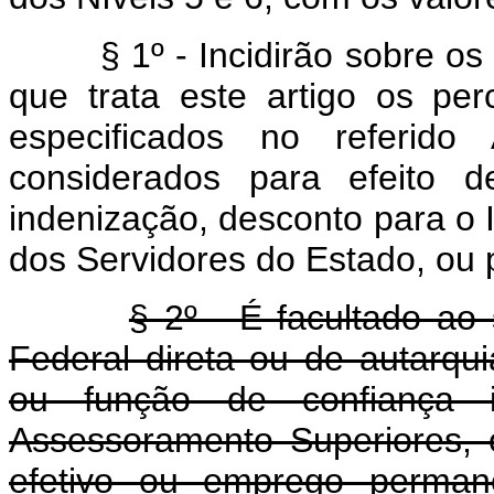
§ 1º - Incidirão sobre os 
que trata este artigo os pe
especificados no referid
considerados para efeito d
indenização, desconto para o I
dos Servidores do Estado, ou 
§ 2º - É facultado ao
Federal direta ou de autarqu
ou função de confiança 
Assessoramento Superiores, o
efetivo ou emprego permane