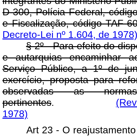
integrantes do Ministério Púb
D-300, Polícia Federal, códig
e Fiscalização, código TAF-60
Decreto-Lei nº 1.604, de 1978
§ 2º - Para efeito do dis
e autarquias encaminhar ao
Serviço Público, a 1º de j
exercício, proposta para ref
observadas as normas
pertinentes
.
(Rev
1978)
Art 23 - O reajustamento d