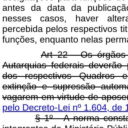
antes da data da publicaçã
nesses casos, haver alter
percebida pelos respectivos ti
funções, enquanto nelas per
Art 22 - Os órgãos 
Autarquias federais deverão 
dos respectivos Quadros e
extinção e supressão autom
vagarem em virtude de aposen
pelo Decreto-Lei nº 1.604, de 
§ 1º - A norma consta