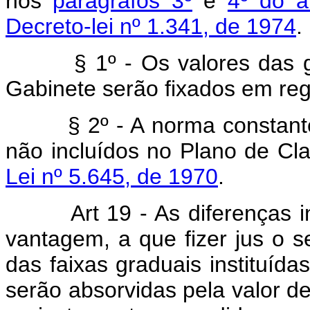
nos
parágrafos 3º
e
4º do a
Decreto-lei nº 1.341, de 1974
.
§ 1º - Os valores das gr
Gabinete serão fixados em re
§ 2º - A norma constante 
não incluídos no Plano de Cla
Lei nº 5.645, de 1970
.
Art 19 - As diferenças ind
vantagem, a que fizer jus o s
das faixas graduais instituída
serão absorvidas pela valor de