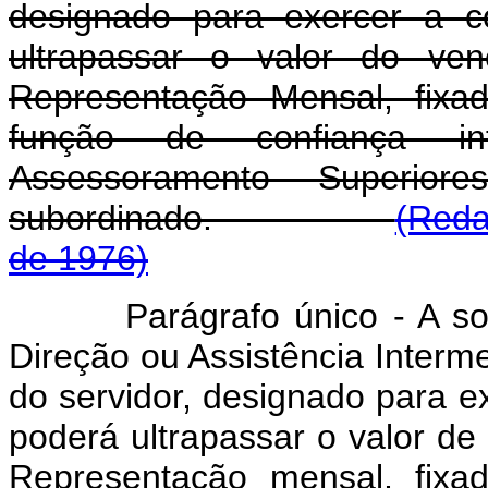
designado para exercer a c
ultrapassar o valor do ven
Representação Mensal, fix
função de confiança in
Assessoramento Superior
subordinado.
(Reda
de 1976)
Parágrafo único - A s
Direção ou Assistência Interm
do servidor, designado para e
poderá ultrapassar o valor de
Representação mensal, fix