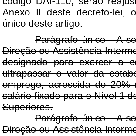
código DAI-110, serão reajus
Anexo Il deste decreto-lei,
único deste artigo.
Parágrafo único - A s
Direção ou Assistência Interme
designado para exercer a c
ultrapassar o valor da estab
emprego, acrescida de 20% (
salário fixado para o Nível 1
Superiores.
Parágrafo único - A s
Direção ou Assistência lnterme