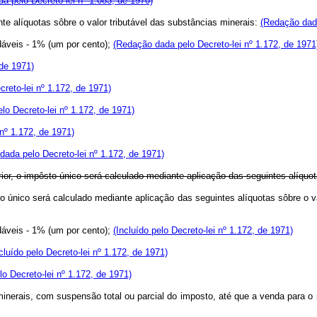
a pelo Decreto-lei nº 1.083, de 1970)
te alíquotas sôbre o valor tributável das substâncias minerais:
(Redação dada
áveis - 1% (um por cento);
(Redação dada pelo Decreto-lei nº 1.172, de 1971
 de 1971)
creto-lei nº 1.172, de 1971)
elo Decreto-lei nº 1.172, de 1971)
 nº 1.172, de 1971)
dada pelo Decreto-lei nº 1.172, de 1971)
or, o impôsto único será calculado mediante aplicação das seguintes alíquota
o único será calculado mediante aplicação das seguintes alíquotas sôbre o va
áveis - 1% (um por cento);
(Incluído pelo Decreto-lei nº 1.172, de 1971)
cluído pelo Decreto-lei nº 1.172, de 1971)
lo Decreto-lei nº 1.172, de 1971)
minerais, com suspensão total ou parcial do imposto, até que a venda para 