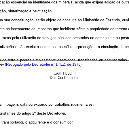
ão essencial na identidade dos minerais, ainda que exijam adição de outr
o, sinterização e pelotização.
sua conceituação, serão objeto de consulta ao Ministério da Fazenda, ouvid
 no lançamento de impostos que incidirem sôbre a propriedade do terreno o
xas pela utilização de serviços públicos prestados ao contribuinte ou post
rialização e não exclui a dos impostos sôbre a produção e a circulação de pro
ão de terra e pedras simplesmente escavadas, transferidas ou compactadas
es.
(Revogado pelo Decreto-lei nº 1.412, de 1975)
CAPíTULO II
Dos Contribuintes
rimpagem, cata ou extraído por trabalhos rudimentares;
stantes do artigo 2º dêste Decreto-lei.
 transportador, o adquirente e o consumidor.