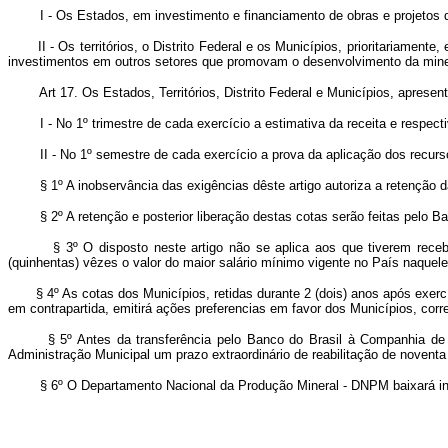
I - Os Estados, em investimento e financiamento de obras e projetos q
II - Os territórios, o Distrito Federal e os Municípios, prioritariame
investimentos em outros setores que promovam o desenvolvimento da min
Art 17. Os Estados, Territórios, Distrito Federal e Municípios, apresen
I - No 1º trimestre de cada exercício a estimativa da receita e respecti
II - No 1º semestre de cada exercício a prova da aplicação dos recursos 
§ 1º A inobservância das exigências dêste artigo autoriza a retenção d
§ 2º A retenção e posterior liberação destas cotas serão feitas pelo Banc
§ 3º O disposto neste artigo não se aplica aos que tiverem recebido, 
(quinhentas) vêzes o valor do maior salário mínimo vigente no País naquele
§ 4º As cotas dos Municípios, retidas durante 2 (dois) anos após exe
em contrapartida, emitirá ações preferencias em favor dos Municípios, cor
§ 5º Antes da transferência pelo Banco do Brasil à Companhia de 
Administração Municipal um prazo extraordinário de reabilitação de noventa
§ 6º O Departamento Nacional da Produção Mineral - DNPM baixará in