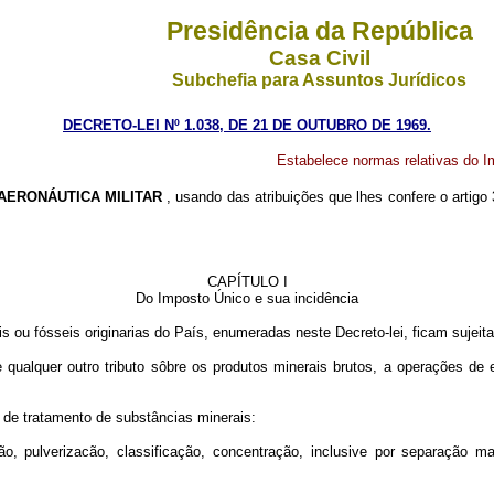
Presidência da República
Casa Civil
Subchefia para Assuntos Jurídicos
DECRETO-LEI Nº 1.038, DE 21 DE OUTUBRO DE 1969.
Estabelece normas relativas do I
ERONÁUTICA MILITAR
, usando das atribuições que lhes confere o artigo
CAPÍTULO I
Do Imposto Único e sua incidência
is ou fósseis originarias do País, enumeradas neste Decreto-lei, ficam sujeit
e qualquer outro tributo sôbre os produtos minerais brutos, a operações de
de tratamento de substâncias minerais:
lverizacão, classificação, concentração, inclusive por separação mag