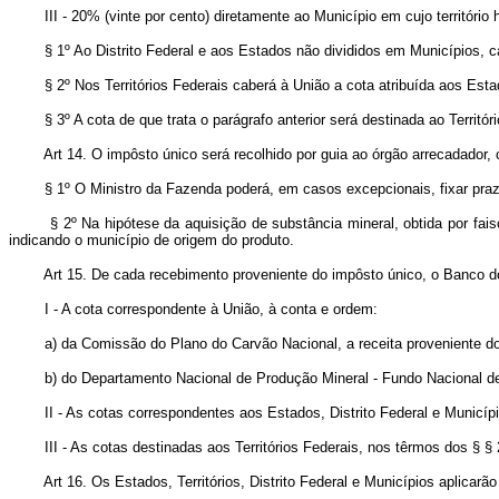
III - 20% (vinte por cento) diretamente ao Município em cujo território ho
§ 1º Ao Distrito Federal e aos Estados não divididos em Municípios, ca
§ 2º Nos Territórios Federais caberá à União a cota atribuída aos Esta
§ 3º A cota de que trata o parágrafo anterior será destinada ao Território
Art 14. O impôsto único será recolhido por guia ao órgão arrecadador,
§ 1º O Ministro da Fazenda poderá, em casos excepcionais, fixar prazos p
§ 2º Na hipótese da aquisição de substância mineral, obtida por faiscaçã
indicando o município de origem do produto.
Art 15. De cada recebimento proveniente do impôsto único, o Banco do 
I - A cota correspondente à União, à conta e ordem:
a) da Comissão do Plano do Carvão Nacional, a receita proveniente d
b) do Departamento Nacional de Produção Mineral - Fundo Nacional de 
II - As cotas correspondentes aos Estados, Distrito Federal e Municíp
III - As cotas destinadas aos Territórios Federais, nos têrmos dos § § 
Art 16. Os Estados, Territórios, Distrito Federal e Municípios aplicar