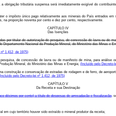
r, a obrigação tributária suspensa será imediatamente exigível do contribuin
ater o impôsto único pago relativamente aos minerais do País entrados em
s, na proporção noventa por cento e dez por cento, respectivamente.
CAPÍTULO IV
Das Isenções
das por titular de autorização de pesquisa, de concessão de lavra ou de man
do Departamento Nacional da Produção Mineral, do Ministério das Minas e En
 nº 1.412, de 1975)
squisa, de concessão de lavra ou de manifesto de mina, para análise ou e
rodução Mineral, do Ministério das Minas e Energia;
(Incluído pelo Decreto-l
 construção e conservação de estradas de rodagem e de ferro, de aeroporto
(Incluído pelo Decreto-lei nº 1.412, de 1975)
CAPÍTULO V
Da Receita e sua Destinação
co décimos por cento) a título de despesas de arrecadação e fiscalização,
se
em cujo território houver sido extraído o mineral produtor da receita;