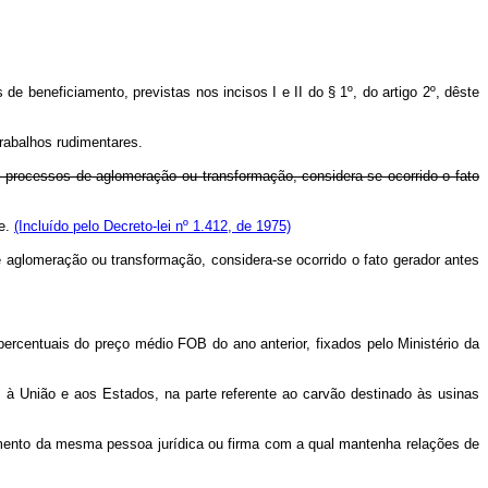
de beneficiamento, previstas nos incisos I e II do § 1º, do artigo 2º, dêste
rabalhos rudimentares.
m processos de aglomeração ou transformação, considera-se ocorrido o fato
te.
(Incluído pelo Decreto-lei nº 1.412, de 1975)
e aglomeração ou transformação, considera-se ocorrido o fato gerador antes
ercentuais do preço médio FOB do ano anterior, fixados pelo Ministério da
à União e aos Estados, na parte referente ao carvão destinado às usinas
cimento da mesma pessoa jurídica ou firma com a qual mantenha relações de