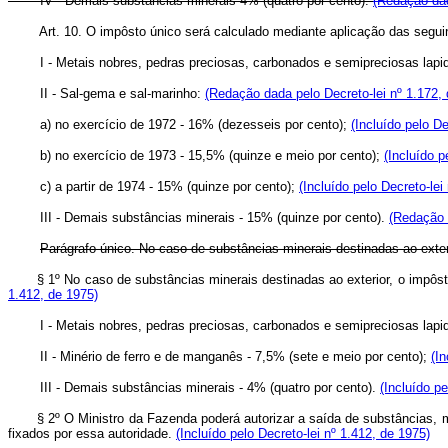
IV - Demais substâncias minerais 4% (quatro por cento).
(Redação dad
Art. 10. O impôsto único será calculado mediante aplicação das seguin
I - Metais nobres, pedras preciosas, carbonados e semipreciosas lapid
II - Sal-gema e sal-marinho:
(Redação dada pelo Decreto-lei nº 1.172,
a) no exercício de 1972 - 16% (dezesseis por cento);
(Incluído pelo De
b) no exercício de 1973 - 15,5% (quinze e meio por cento);
(Incluído p
c) a partir de 1974 - 15% (quinze por cento);
(Incluído pelo Decreto-lei
III - Demais substâncias minerais - 15% (quinze por cento).
(Redação 
Parágrafo único. No caso de substâncias minerais destinadas ao exteri
§ 1º No caso de substâncias minerais destinadas ao exterior, o impôst
1.412, de 1975)
I - Metais nobres, pedras preciosas, carbonados e semipreciosas lapid
II - Minério de ferro e de manganês - 7,5% (sete e meio por cento);
(In
III - Demais substâncias minerais - 4% (quatro por cento).
(Incluído pe
§ 2º O Ministro da Fazenda poderá autorizar a saída de substâncias, 
fixados por essa autoridade.
(Incluído pelo Decreto-lei nº 1.412, de 1975)