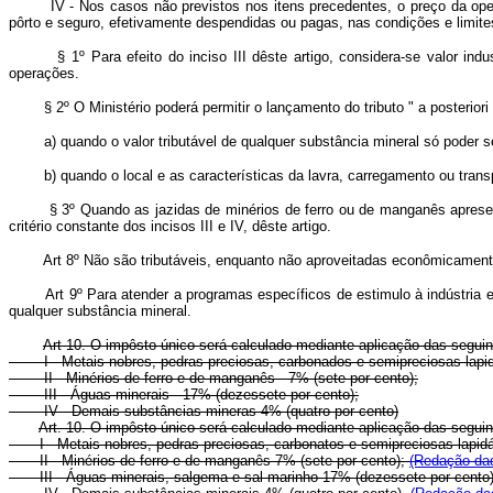
IV - Nos casos não previstos nos itens precedentes, o preço da operação
pôrto e seguro, efetivamente despendidas ou pagas, nas condições e limit
§ 1º Para efeito do inciso III dêste artigo, considera-se valor industr
operações.
§ 2º O Ministério poderá permitir o lançamento do tributo " a posteriori 
a) quando o valor tributável de qualquer substância mineral só poder se
b) quando o local e as características da lavra, carregamento ou transpor
§ 3º Quando as jazidas de minérios de ferro ou de manganês apresentare
critério constante dos incisos III e IV, dêste artigo.
Art 8º Não são tributáveis, enquanto não aproveitadas econômicamente
Art 9º Para atender a programas específicos de estimulo à indústria e
qualquer substância mineral.
Art 10. O impôsto único será calculado mediante aplicação das seguint
I - Metais nobres, pedras preciosas, carbonados e semipreciosas lapidá
II - Minérios de ferro e de manganês - 7% (sete por cento);
III - Águas minerais - 17% (dezessete por cento);
IV - Demais substâncias mineras 4% (quatro por cento)
Art. 10. O impôsto único será calculado mediante aplicação das seguin
I - Metais nobres, pedras preciosas, carbonatos e semipreciosas lapi
II - Minérios de ferro e de manganês 7% (sete por cento);
(Redação dad
III - Águas minerais, salgema e sal marinho 17% (dezessete por cento