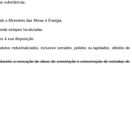
as substâncias;
o o Ministério das Minas e Energia.
nde estejam localizadas.
os à sua disposição.
dutos industrializados, inclusive serrados, polidos ou lapidados, obtidos de
 durante a execução de obras de construção e conservação de estradas de