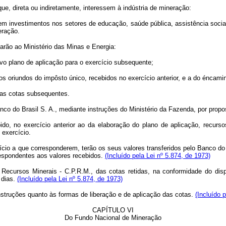
ue, direta ou indiretamente, interessem à indústria de mineração:
nte, em investimentos nos setores de educação, saúde pública, assistência so
eração.
tarão ao Ministério das Minas e Energia:
vo plano de aplicação para o exercício subsequente;
oriundos do impôsto único, recebidos no exercício anterior, e a do éncami
as cotas subsequentes.
o do Brasil S. A., mediante instruções do Ministério da Fazenda, por propos
no exercício anterior ao da elaboração do plano de aplicação, recursos 
 exercício.
rcício a que corresponderem, terão os seus valores transferidos pelo Banco 
respondentes aos valores recebidos.
(Incluído pela Lei nº 5.874, de 1973)
Recursos Minerais - C.P.R.M., das cotas retidas, na conformidade do disp
 dias.
(Incluído pela Lei nº 5.874, de 1973)
struções quanto às formas de liberação e de aplicação das cotas.
(Incluído 
CAPÍTULO VI
Do Fundo Nacional de Mineração