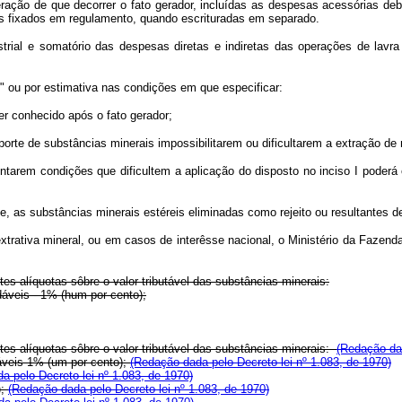
 de que decorrer o fato gerador, incluídas as despesas acessórias debita
es fixados em regulamento, quando escrituradas em separado.
ial e somatório das despesas diretas e indiretas das operações de lavra 
" ou por estimativa nas condições em que especificar:
r conhecido após o fato gerador;
te de substâncias minerais impossibilitarem ou dificultarem a extração de n
m condições que dificultem a aplicação do disposto no inciso I poderá o M
, as substâncias minerais estéreis eliminadas como rejeito ou resultantes 
xtrativa mineral, ou em casos de interêsse nacional, o Ministério da Fazenda,
es alíquotas sôbre o valor tributável das substâncias minerais:
veis - 1% (hum por cento);
tes alíquotas sôbre o valor tributável das substâncias minerais:
(Redação dad
dáveis 1% (um por cento);
(Redação dada pelo Decreto-lei nº 1.083, de 1970)
a pelo Decreto-lei nº 1.083, de 1970)
);
(Redação dada pelo Decreto-lei nº 1.083, de 1970)