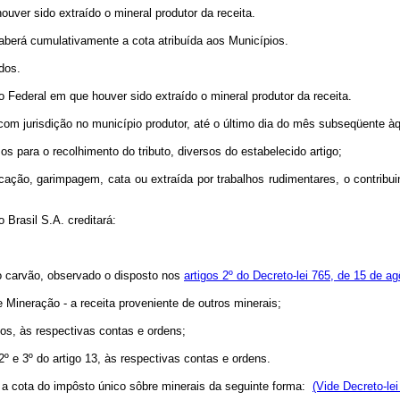
uver sido extraído o mineral produtor da receita.
berá cumulativamente a cota atribuída aos Municípios.
dos.
 Federal em que houver sido extraído o mineral produtor da receita.
 com jurisdição no município produtor, até o último dia do mês subseqüente àq
ara o recolhimento do tributo, diversos do estabelecido artigo;
o, garimpagem, cata ou extraída por trabalhos rudimentares, o contribuint
Brasil S.A. creditará:
o carvão, observado o disposto nos
artigos 2º do Decreto-lei 765, de 15 de a
Mineração - a receita proveniente de outros minerais;
ios, às respectivas contas e ordens;
2º e 3º do artigo 13, às respectivas contas e ordens.
ão a cota do impôsto único sôbre minerais da seguinte forma:
(Vide Decreto-lei