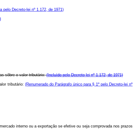
 pelo Decreto-lei nº 1.172, de 1971)
)
s sôbre o valor tributário:
(Incluído pelo Decreto-lei nº 1.172, de 1971)
lor tributário:
(Renumerado do Parágrafo único para § 1º pelo Decreto-lei nº
o mercado interno ou a exportação se efetive ou seja comprovada nos prazos