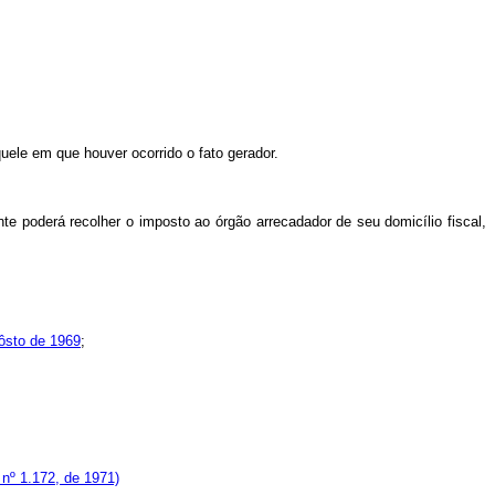
uele em que houver ocorrido o fato gerador.
e poderá recolher o imposto ao órgão arrecadador de seu domicílio fiscal,
gôsto de 1969
;
 nº 1.172, de 1971)