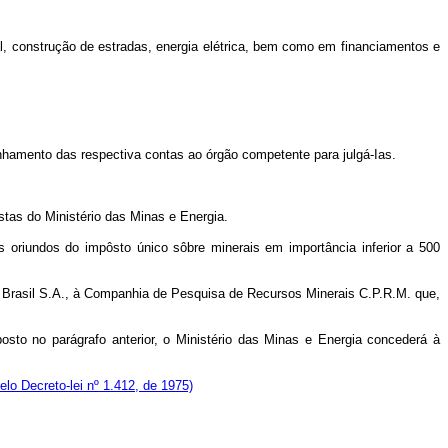
cial, construção de estradas, energia elétrica, bem como em financiamentos e
nhamento das respectiva contas ao órgão competente para julgá-Ias.
tas do Ministério das Minas e Energia.
oriundos do impôsto único sôbre minerais em importância inferior a 500
do Brasil S.A., à Companhia de Pesquisa de Recursos Minerais C.P.R.M. que,
osto no parágrafo anterior, o Ministério das Minas e Energia concederá à
pelo Decreto-lei nº 1.412, de 1975)