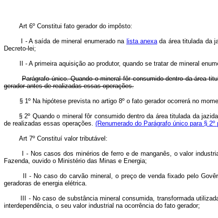
Art 6º Constitui fato gerador do impôsto:
I - A saída de mineral enumerado na
lista anexa
da área titulada da j
Decreto-lei;
II - A primeira aquisição ao produtor, quando se tratar de mineral enumer
Parágrafo único. Quando o mineral fôr consumido dentro da área tit
gerador antes de realizadas essas operações.
§ 1º Na hipótese prevista no artigo 8º o fato gerador ocorrerá no mo
§ 2º Quando o mineral fôr consumido dentro da área titulada da jazid
de realizadas essas operações.
(Renumerado do Parágrafo único para § 2º p
Art 7º Constituí valor tributável:
I - Nos casos dos minérios de ferro e de manganês, o valor industrial do
Fazenda, ouvido o Ministério das Minas e Energia;
II - No caso do carvão mineral, o preço de venda fixado pelo Govêrno F
geradoras de energia elétrica.
III - No caso de substância mineral consumida, transformada utilizada ou
interdependência, o seu valor industrial na ocorrência do fato gerador;