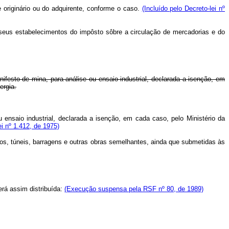
te originário ou do adquirente, conforme o caso.
(Incluído pelo Decreto-lei nº
 seus estabelecimentos do impôsto sôbre a circulação de mercadorias e do
ifesto de mina, para análise ou ensaio industrial, declarada a isenção, em
ergia.
nsaio industrial, declarada a isenção, em cada caso, pelo Ministério da
ei nº 1.412, de 1975)
s, túneis, barragens e outras obras semelhantes, ainda que submetidas às
rá assim distribuída:
(Execução suspensa pela RSF nº 80, de 1989)