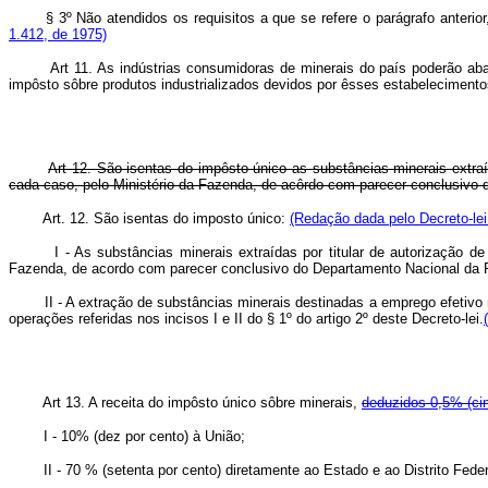
§ 3º Não atendidos os requisitos a que se refere o parágrafo anterio
1.412, de 1975)
Art 11. As indústrias consumidoras de minerais do país poderão ab
impôsto sôbre produtos industrializados devidos por êsses estabelecimento
Art 12. São isentas do impôsto único as substâncias minerais extraí
cada caso, pelo Ministério da Fazenda, de acôrdo com parecer conclusivo 
Art. 12. São isentas do imposto único:
(Redação dada pelo Decreto-lei
I - As substâncias minerais extraídas por titular de autorização de pe
Fazenda, de acordo com parecer conclusivo do Departamento Nacional da P
II - A extração de substâncias minerais destinadas a emprego efetivo na
operações referidas nos incisos I e II do § 1º do artigo 2º deste Decreto-lei.
Art 13. A receita do impôsto único sôbre minerais,
deduzidos 0,5% (cin
I - 10% (dez por cento) à União;
II - 70 % (setenta por cento) diretamente ao Estado e ao Distrito Federal 