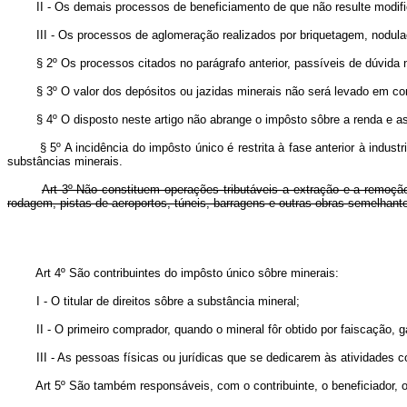
II - Os demais processos de beneficiamento de que não resulte modificaç
III - Os processos de aglomeração realizados por briquetagem, nodulaçã
§ 2º Os processos citados no parágrafo anterior, passíveis de dúvida na 
§ 3º O valor dos depósitos ou jazidas minerais não será levado em conta
§ 4º O disposto neste artigo não abrange o impôsto sôbre a renda e as ta
§ 5º A incidência do impôsto único é restrita à fase anterior à indust
substâncias minerais.
Art 3º Não constituem operações tributáveis a extração e a remoç
rodagem, pistas de aeroportos, túneis, barragens e outras obras semelhant
Art 4º São contribuintes do impôsto único sôbre minerais:
I - O titular de direitos sôbre a substância mineral;
II - O primeiro comprador, quando o mineral fôr obtido por faiscação, ga
III - As pessoas físicas ou jurídicas que se dedicarem às atividades con
Art 5º São também responsáveis, com o contribuinte, o beneficiador, o