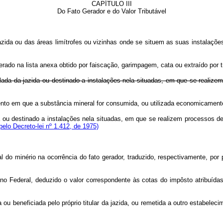
CAPÍTULO III
Do Fato Gerador e do Valor Tributável
azida ou das áreas limítrofes ou vizinhas onde se situem as suas instalações 
ado na lista anexa obtido por faiscação, garimpagem, cata ou extraído por t
ulada da jazida ou destinado a instalações nela situadas, em que se realize
mento em que a substância mineral for consumida, ou utilizada economicamen
a ou destinado a instalações nela situadas, em que se realizem processos d
elo Decreto-lei nº 1.412, de 1975)
 minério na ocorrência do fato gerador, traduzido, respectivamente, por p
ederal, deduzido o valor correspondente às cotas do impôsto atribuídas 
 beneficiada pelo próprio titular da jazida, ou remetida a outro estabele