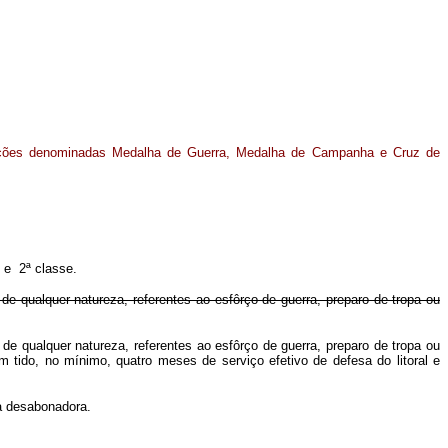
rações denominadas Medalha de Guerra, Medalha de Campanha e Cruz de
 e 2ª classe.
de qualquer natureza, referentes ao esfôrço de guerra, preparo de tropa ou
 de qualquer natureza, referentes ao esfôrço de guerra, preparo de tropa ou
m tido, no mínimo, quatro meses de serviço efetivo de defesa do litoral e
a desabonadora.