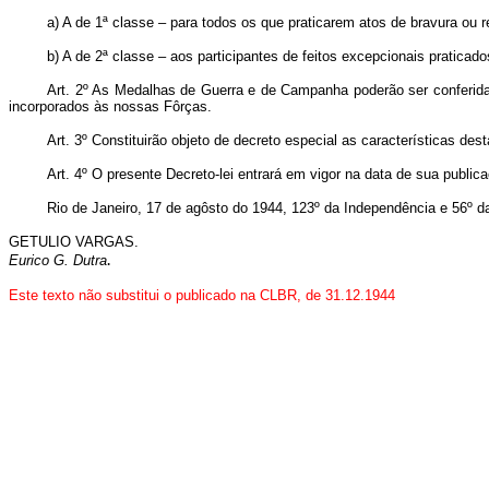
a) A de 1ª classe – para todos os que praticarem atos de bravura ou
b) A de 2ª classe – aos participantes de feitos excepcionais praticado
Art. 2º As Medalhas de Guerra e de Campanha poderão ser conferida
incorporados às nossas Fôrças.
Art. 3º Constituirão objeto de decreto especial as características 
Art. 4º O presente Decreto-lei entrará em vigor na data de sua public
Rio de Janeiro, 17 de agôsto do 1944, 123º da Independência e 56º d
GETULIO VARGAS.
.
Eurico G. Dutra
Este texto não substitui o publicado na CLBR, de 31.12.1944