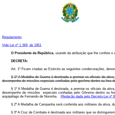
Regulamento
Vide Lei nº 1.369, de 1951
O Presidente da República
, usando da atribuição que lhe confere o 
DECRETA:
Art. 1º Ficam criadas ao Exército as seguintes condecorações, de
§ 1º A Medalha de Guerra é destinada a premiar os oficiais da ativa
desempenho de missões especiais confiadas pelo govêrno dentro ou fora d
§ 1º A Medalha de Guerra é destinada, a premiar os oficiais da ativa
desempenho de missões especiais confiadas pelo Gôverno dentro ou fo
arquipélago de Fernando de Noronha.
(Redação dada pelo Decreto-Lei nº 8
§ 2º A Medalha de Campanha será conferida aos militares da ativa, 
§ 3º A Cruz de Combate é destinada aos militares que se distinguire