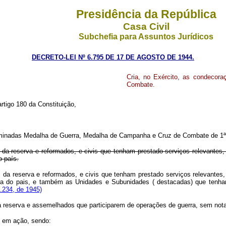
Presidência da República
Casa Civil
Subchefia para Assuntos Jurídicos
DECRETO-LEI Nº 6.795 DE 17 DE AGOSTO DE 1944.
Cria, no Exército, as condeco
Combate.
artigo 180 da Constituição,
nominadas Medalha de Guerra, Medalha de Campanha e Cruz de Combate de 1ª
, da reserva e reformados, e civis que tenham prestado serviços relevantes, 
o país.
, da reserva e reformados, e civis que tenham prestado serviços relevantes,
ra do pais, e também as Unidades e Subunidades ( destacadas) que
tenha
.234, de 1945)
da reserva e assemelhados que participarem de operações de guerra, sem not
m em ação, sendo: