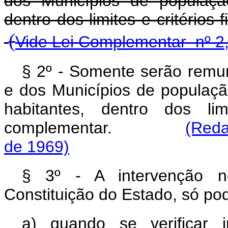
dos Municípios de populaçã
dentro dos limites e crité
(
Vide Lei Complementar nº 2,
§ 2º - Somente serão remu
e dos Municípios de população
habitantes, dentro dos lim
complementar.
(Reda
de 1969)
§ 3º - A intervenção n
Constituição do Estado, só po
a) quando se verificar 