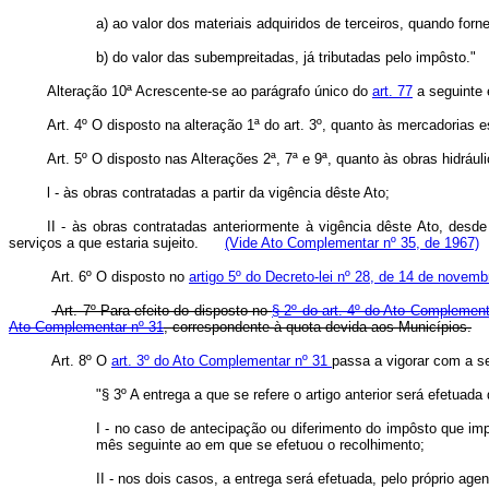
a) ao valor dos materiais adquiridos de terceiros, quando forn
b) do valor das subempreitadas, já tributadas pelo impôsto."
Alteração 10ª Acrescente-se ao parágrafo único do
art. 77
a seguinte 
Art. 4º O disposto na alteração 1ª do art. 3º, quanto às mercadorias 
Art. 5º O disposto nas Alterações 2ª, 7ª e 9ª, quanto às obras hidráuli
l - às obras contratadas a partir da vigência dêste Ato;
II - às obras contratadas anteriormente à vigência dêste Ato, desd
serviços a que estaria sujeito.
(Vide Ato Complementar nº 35, de 1967)
Art. 6º O disposto no
artigo 5º do Decreto-lei nº 28, de 14 de novem
Art. 7º Para efeito do disposto no
§ 2º do art. 4º do Ato Complement
Ato Complementar nº 31
, correspondente à quota devida aos Municípios.
Art. 8º O
art. 3º do Ato Complementar nº 31
passa a vigorar com a s
"§ 3º A entrega a que se refere o artigo anterior será efetuada
I - no caso de antecipação ou diferimento do impôsto que impo
mês seguinte ao em que se efetuou o recolhimento;
II - nos dois casos, a entrega será efetuada, pelo próprio age