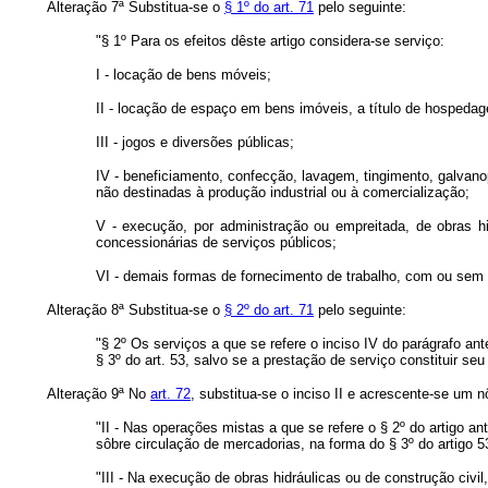
Alteração 7ª Substitua-se o
§ 1º do art. 71
pelo seguinte:
"§ 1º Para os efeitos dêste artigo considera-se serviço:
I - locação de bens móveis;
II - locação de espaço em bens imóveis, a título de hospeda
III - jogos e diversões públicas;
IV - beneficiamento, confecção, lavagem, tingimento, galvan
não destinadas à produção industrial ou à comercialização;
V - execução, por administração ou empreitada, de obras hi
concessionárias de serviços públicos;
VI - demais formas de fornecimento de trabalho, com ou sem 
Alteração 8ª Substitua-se o
§ 2º do art. 71
pelo seguinte:
"§ 2º Os serviços a que se refere o inciso IV do parágrafo a
§ 3º do art. 53, salvo se a prestação de serviço constituir se
Alteração 9ª No
art. 72
, substitua-se o inciso II e acrescente-se um n
"II - Nas operações mistas a que se refere o § 2º do artigo a
sôbre circulação de mercadorias, na forma do § 3º do artigo 5
"III - Na execução de obras hidráulicas ou de construção civ