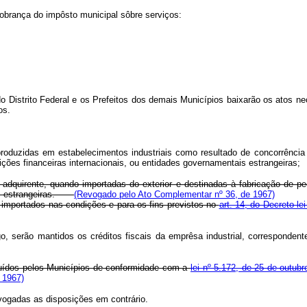
obrança do impôsto municipal sôbre serviços:
 Distrito Federal e os Prefeitos dos demais Municípios baixarão os atos ne
os.
roduzidas em estabelecimentos industriais como resultado de concorrência 
ições financeiras internacionais, ou entidades governamentais estrangeiras;
 adquirente, quando importadas do exterior e destinadas à fabricação de 
tais estrangeiras.
(Revogado pelo Ato Complementar nº 36, de 1967)
 importados nas condições e para os fins previstos no
art. 14, do Decreto-l
tigo, serão mantidos os créditos fiscais da emprêsa industrial, correspon
ituídos pelos Municípios de conformidade com a
lei nº 5.172, de 25 de outub
 1967)
evogadas as disposições em contrário.