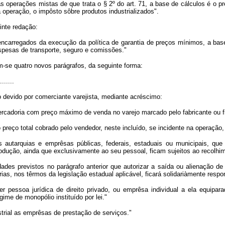
 operações mistas de que trata o § 2º do art. 71, a base de cálculos é o 
na operação, o impôsto sôbre produtos industrializados".
inte redação:
arregados da execução da política de garantia de preços mínimos, a base 
spesas de transporte, seguro e comissões."
em-se quatro novos parágrafos, da seguinte forma:
.......
o devido por comerciante varejista, mediante acréscimo:
ercadoria com preço máximo de venda no varejo marcado pelo fabricante ou f
 preço total cobrado pelo vendedor, neste incluído, se incidente na operação,
s autarquias e emprêsas públicas, federais, estaduais ou municipais, 
odução, ainda que exclusivamente ao seu pessoal, ficam sujeitos ao recolhi
ades previstos no parágrafo anterior que autorizar a saída ou alienação d
ias, nos têrmos da legislação estadual aplicável, ficará solidariàmente resp
uer pessoa jurídica de direito privado, ou emprêsa individual a ela equipa
me de monopólio instituído por lei."
ustrial as emprêsas de prestação de serviços."