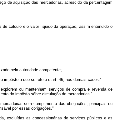
preço de aquisição das mercadorias, acrescido da percentagem
de cálculo é o valor líquido da operação, assim entendido o
ixado pela autoridade competente;
 o impôsto a que se refere o art. 46, nos demais casos."
que explorem ou mantenham serviços de compra e revenda de
mento do impôsto sôbre circulação de mercadorias."
e mercadorias sem cumprimento das obrigações, principais ou
onsável por essas obrigações."
rada, excluídas as concessionárias de serviços públicos e as