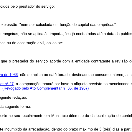
ecidos pelo prestador do serviço;
expressão: "nem ser calculada em função do capital das emprêsas".
estrangeiras, não se aplica às importações já contratadas até a data da public
cas ou de construção civil, aplica-se:
e que o prestador do serviço acorde com a entidade contratante a revisão d
bro de 1966
, não se aplica ao café torrado, destinado ao consumo interno, a
ar nº 27
, a comparação tomará por base a alíquota prevista no mencionado 
(Revogado pelo Ato Complementar nº 36, de 1967)
eguinte redação:
 da seguinte forma:
rte no seu recolhimento em Município diferente do da localização do contrib
nte incumbido da arrecadação, dentro do prazo máximo de 3 (três) dias a parti