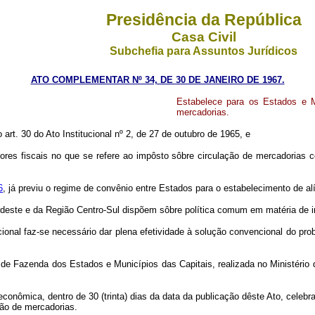
Presidência da República
Casa Civil
Subchefia para Assuntos Jurídicos
ATO COMPLEMENTAR Nº 34, DE 30 DE JANEIRO DE 1967.
Estabelece para os Estados e 
mercadorias.
 art. 30 do Ato Institucional nº 2, de 27 de outubro de 1965, e
es fiscais no que se refere ao impôsto sôbre circulação de mercadorias co
6
, já previu o regime de convênio entre Estados para o estabelecimento de al
deste e da Região Centro-Sul dispõem sôbre política comum em matéria de 
cional faz-se necessário dar plena efetividade à solução convencional do p
e Fazenda dos Estados e Municípios das Capitais, realizada no Ministério d
conômica, dentro de 30 (trinta) dias da data da publicação dêste Ato, cele
ção de mercadorias.