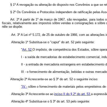
§ 1º A revogação ou alteração do disposto nos Convênios a que se refe
§ 2º Os Convênios e Protocolos independem de ratificação pelas Asse
Art. 2º A partir de 1º de março de 1967, são revogadas, para todos 
fiscais, relativamente aos impostos sôbre vendas e consignações e sôbre c
nêle se dispõe.
Art. 3º A Lei nº 5.172, de 25 de outubro de 1966, com as alterações
Alteração 1ª Substitua-se o "caput" do art. 52 pelo seguinte:
"
Art. 52
O impôsto, de competência dos Estados, sôbre operaç
I - a saída de mercadorias de estabelecimento comercial, indus
II - a entrada de mercadoria estrangeira em estabelecimento 
III - o fornecimento de alimentação, bebidas e outras mercado
Alteração 2ª Acrescente-se ao § 3º do art. 52 o seguinte inciso:
"IV -
sôbre o fornecimento de materiais pelos empreiteiros de o
Alteração 3ª Acrescente-se ao
inciso II do § 2º do art. 53
a expressão
Alteração 4ª Substitua-se o § 3º do art. 53 pelo seguinte: