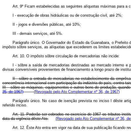
Art. 9º Ficam estabelecidas as seguintes alíquotas máximas para a c
I - execução de obras hidráulicas ou de construção civil, até 2%;
II - jogos e diversões públicas, até 10%;
III - demais serviços, até 5%.
Parágrafo único. O Governador do Estado da Guanabara, o Prefeito do
impôsto sôbre serviços, as alíquotas que excederem os limites estabelecid
Art. 10. O impôsto sôbre circulação de mercadorias não incide:
I - sôbre a saída de mercadorias destinadas ao mercado interno e p
divisas conversíveis provenientes de financiamento a longo prazo de institu
II - sôbre a entrada de mercadorias no estabelecimento da emprêsa
concorrência internacional com participação da indústria do país, contra 
III – sôbre as máquinas, equipamentos e outros bens de produção, quando
35, de 1967)
(Revogado pelo Ato Complementar nº 36, de 1967)
Parágrafo único. No caso de isenção prevista no inciso I dêste ar
referido inciso.
Art. 11. Poderão ser cobrados no exercício de 1967 os tributos inst
data da vigência dêste Ato.
(Revogado pelo Ato Complementar nº 36, de
Art. 12. Êste Ato entra em vigor na data de sua publicação ficando r