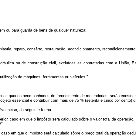
gem ou para guarda de bens de qualquer natureza;
oplastia, reparo, consêrto, restauração, acondicionamento, recondicionament
dráulica ou de construção civil, excluídas as contratadas com a União, Es
utilização de máquinas, ferramentas ou veículos."
nterior, quando acompanhados do fornecimento de mercadorias, serão considera
u objeto essencial e contribuir com mais de 75 % (setenta e cinco por cento) 
ôvo inciso, da seguinte forma:
nterior, caso em que o impôsto será calculado sôbre o valor total da operação
3".
il, caso em que o impôsto será calculado sôbre o preço total da operação ded