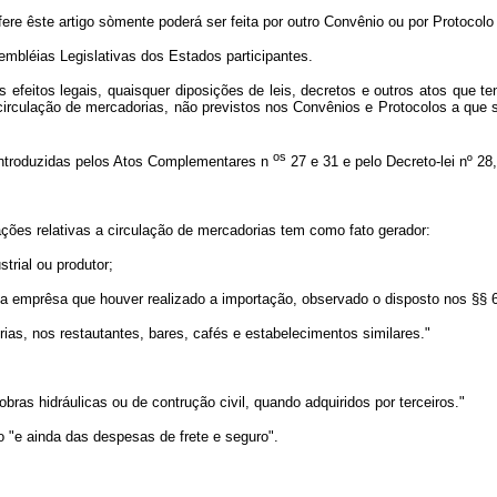
re êste artigo sòmente poderá ser feita por outro Convênio ou por Protocolo a
mbléias Legislativas dos Estados participantes.
os efeitos legais, quaisquer diposições de leis, decretos e outros atos que
irculação de mercadorias, não previstos nos Convênios e Protocolos a que s
os
 introduzidas pelos Atos Complementares n
27 e 31 e pelo Decreto-lei nº 2
ões relativas a circulação de mercadorias tem como fato gerador:
trial ou produtor;
da emprêsa que houver realizado a importação, observado o disposto nos §§ 6º
rias, nos restautantes, bares, cafés e estabelecimentos similares."
bras hidráulicas ou de contrução civil, quando adquiridos por terceiros."
 "e ainda das despesas de frete e seguro".