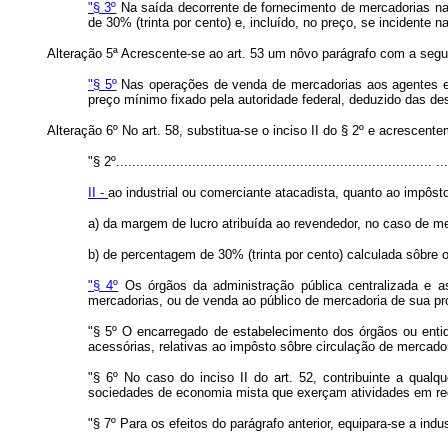
"§ 3º
Na saída decorrente de fornecimento de mercadorias nas
de 30% (trinta por cento) e, incluído, no preço, se incidente 
Alteração 5ª Acrescente-se ao art. 53 um nôvo parágrafo com a segu
"§ 5º
Nas operações de venda de mercadorias aos agentes enc
preço mínimo fixado pela autoridade federal, deduzido das de
Alteração 6º No art. 58, substitua-se o inciso II do § 2º e acrescent
"§ 2º............................................................................... ...
II -
ao industrial ou comerciante atacadista, quanto ao impôst
a) da margem de lucro atribuída ao revendedor, no caso de m
b) de percentagem de 30% (trinta por cento) calculada sôbre o
"§ 4º
Os órgãos da administração pública centralizada e a
mercadorias, ou de venda ao público de mercadoria de sua pr
"§ 5º O encarregado de estabelecimento dos órgãos ou entid
acessórias, relativas ao impôsto sôbre circulação de mercador
"§ 6º No caso do inciso II do art. 52, contribuinte a qualq
sociedades de economia mista que exerçam atividades em regi
"§ 7º Para os efeitos do parágrafo anterior, equipara-se a ind