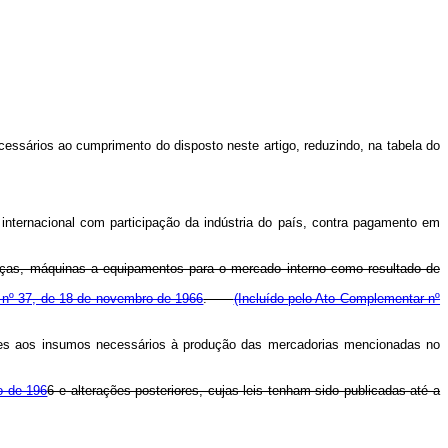
cessários ao cumprimento do disposto neste artigo, reduzindo, na tabela do
internacional com participação da indústria do país, contra pagamento em
peças, máquinas a equipamentos para o mercado interno como resultado de
ei nº 37, de 18 de novembro de 1966
.
(Incluído pelo Ato Complementar nº
dentes aos insumos necessários à produção das mercadorias mencionadas no
ro de 196
6 e alterações posteriores, cujas leis tenham sido publicadas até a