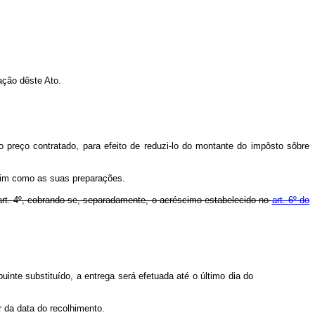
ação dêste Ato.
o preço contratado, para efeito de reduzi-lo do montante do impôsto sôbre
ssim como as suas preparações.
art. 4º, cobrando-se, separadamente, o acréscimo estabelecido no
art. 6º do
uinte substituído, a entrega será efetuada até o último dia do
r da data do recolhimento.