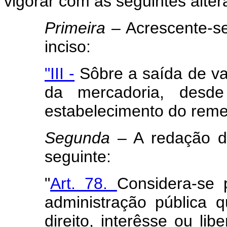
vigorar com as seguintes alter
Primeira
– Acrescente-se
inciso:
"III -
Sôbre a saída de vas
da mercadoria, desd
estabelecimento do remet
Segunda
– A redação do
seguinte:
"
Art. 78.
Considera-se 
administração pública q
direito, interêsse ou lib