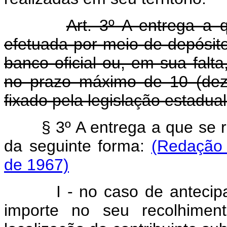
Art. 3º A entrega a q
efetuada por meio de depósit
banco oficial ou, em sua falt
no prazo máximo de 10 (dez
fixado pela legislação estadua
§ 3º A entrega a que se r
da seguinte forma:
(Redação 
de 1967)
I - no caso de antecipaçã
importe no seu recolhimen