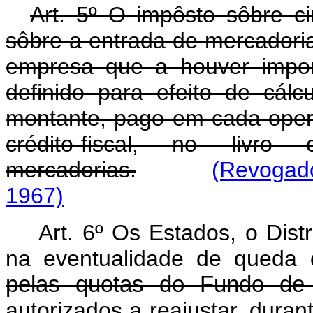
Art. 5º O impôsto sôbre ci
sôbre a entrada de mercadori
empresa que a houver impor
definido para efeito de cál
montante, pago em cada opera
crédito-fiscal, no livr
mercadorias.
(Revogad
1967)
Art. 6º Os Estados, o Distr
na eventualidade de queda
pelas quotas do Fundo de 
autorizados a reajustar, duran