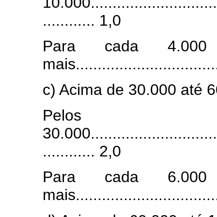
10.000...............................
............ 1,0
Para cada 4.000 
mais................................
c) Acima de 30.000 até 6
Pelos 
30.000...............................
............ 2,0
Para cada 6.000 
mais................................