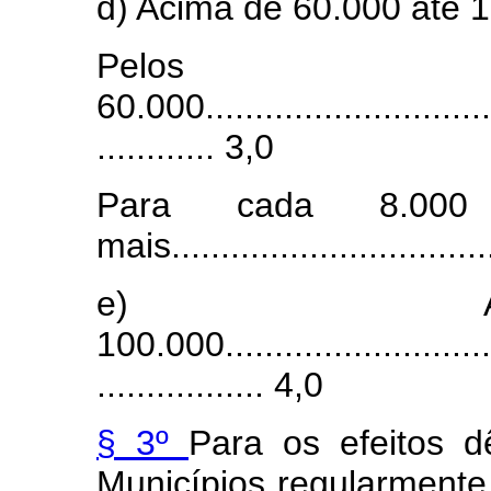
d) Acima de 60.000 até 
Pelos 
60.000...............................
............ 3,0
Para cada 8.000 
mais................................
e) A
100.000..............................
................. 4,0
§ 3º
Para os efeitos d
Municípios regularmente 