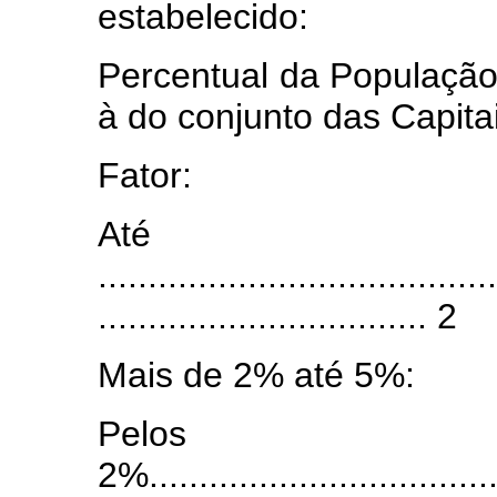
estabelecido:
Percentual da População
à do conjunto das Capita
Fator:
At
........................................
................................. 2
Mais de 2% até 5%:
Pelos 
2%....................................