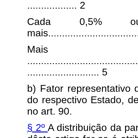
.................. 2
Cada 0,5% ou 
mais.................................
Mais
........................................
.......................... 5
b) Fator representativo
do respectivo Estado, d
no art. 90.
§ 2º
A distribuição da par