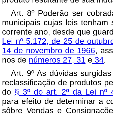
Art. 8º Poderão ser cobrad
municipais cujas leis tenham
corrente ano, desde que guar
Lei nº 5.172, de 25 de outub
14 de novembro de 1966
, as
nos de
números 27
,
31
e
34
.
Art. 9º As dúvidas surgidas
reclassificação de produtos pe
do
§ 3º do art. 2º da Lei n
para efeito de determinar a 
sôbre Vendas e Consignaçõe