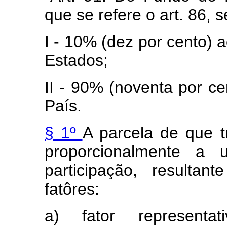
que se refere o art. 86, s
I - 10% (dez por cento) 
Estados;
II - 90% (noventa por c
País.
§ 1º
A parcela de que tr
proporcionalmente a u
participação, resulta
fatôres:
a) fator representa