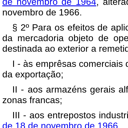
de novembro de 1964
, alter
novembro de 1966.
§ 2º Para os efeitos de apl
da mercadoria objeto de ope
destinada ao exterior a remeti
I - às emprêsas comerciais
da exportação;
II - aos armazéns gerais a
zonas francas;
III - aos entrepostos indust
de 18 de novembro de 1966
.