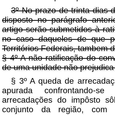
3º No prazo de trinta dias 
disposto no parágrafo anter
artigo serão submetidos à rati
no caso daqueles de que pa
Territórios Federais, tambem 
§ 4º A não ratificação do con
de uma unidade não prejudica
§ 3º A queda de arrecadaçã
apurada confrontando-s
arrecadações do impôsto sô
conjunto da região, com