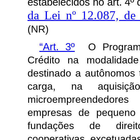
estabelecidos no art. 4º
da Lei nº 12.087, d
(NR)
“Art. 3º
O Programa
Crédito na modalidad
destinado a autônomos t
carga, na aquisiç
microempreendedores i
empresas de pequeno e
fundações de direi
cooperativas, excetuadas