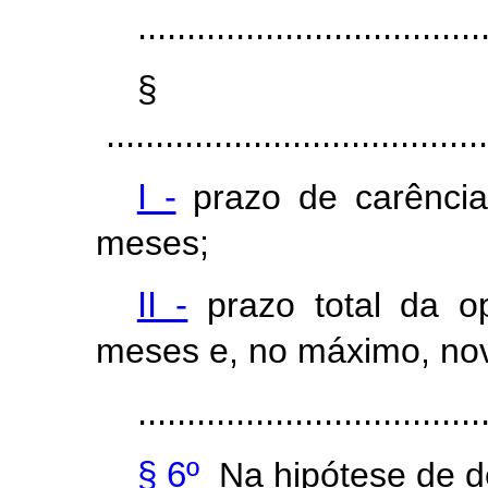
...................................
§
.......................................
I -
prazo de carência 
meses;
II -
prazo total da o
meses e, no máximo, nov
...................................
§ 6º
Na hipótese de de