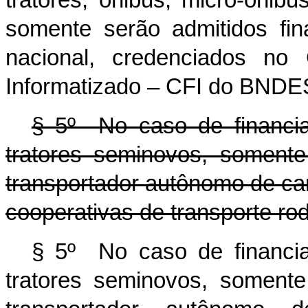
tratores, ônibus, micro-ônib
somente serão admitidos fi
nacional, credenciados no
Informatizado – CFI do BNDE
§ 5º No caso de financi
tratores seminovos, somente
transportador autônomo de ca
cooperativas de transporte rod
§ 5º No caso de financi
tratores seminovos, somente