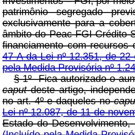
Investimentos – FGI, por meio
patrimônio segregado previ
exclusivamente para a cober
âmbito do Peac-FGI Crédito S
financiamento com recursos 
47-A da Lei nº 12.351, de 22
pela Medida Provisória nº 1.2
§ 1º Fica autorizado o aum
caput
deste artigo, independe
no art. 4º e daqueles no
cap
Lei nº 12.087, de 11 de nove
Estado do Desenvolvimento,
(Incluído pela Medida Provisó