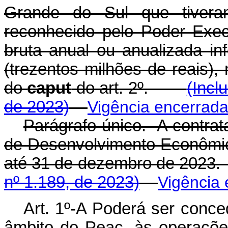
Grande do Sul que tivera
reconhecido pelo Poder Exec
bruta anual ou anualizada in
(trezentos milhões de reais), 
do
caput
do art. 2º.
(Incl
de 2023)
Vigência encerrad
Parágrafo único. A contrat
de Desenvolvimento Econômic
até 31 de dezembro de 2
nº 1.189, de 2023)
Vigência
Art. 1º-A Poderá ser conce
âmbito do Peac, às operaçõe