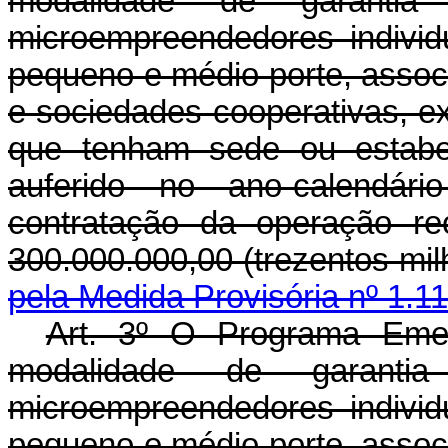
modalidade de garanti
microempreendedores indivi
pequeno e médio porte, associ
e sociedades cooperativas, e
que tenham sede ou estabe
auferido no ano-calendári
contratação da operação rec
300.000.000,00 (trezentos 
pela Medida Provisória nº 1.1
Art. 3º O Programa Emer
modalidade de garanti
microempreendedores indivi
pequeno e médio porte, associ