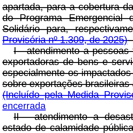
apartada, para a cobertura d
do Programa Emergencial 
Solidário para, respec
Provisória nº 1.309, de 2025)
I - atendimento a pessoas f
exportadoras de bens e serv
especialmente os impactados p
sobre exportações brasileira
(Incluído pela Medida Provis
encerrada
II - atendimento a desas
estado de calamidade públic