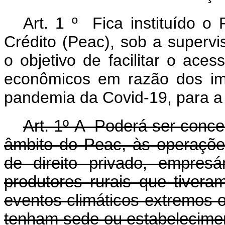
Art. 1 º Fica instituído 
Crédito (Peac), sob a superv
o objetivo de facilitar o ace
econômicos em razão dos im
pandemia da Covid-19, para a
Art. 1º-A Poderá ser conce
âmbito do Peac, às operaçõe
de direito privado, empresá
produtores rurais que tivera
eventos climáticos extremos 
tenham sede ou estabelecime