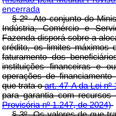
encerrada
§ 2º Ato conjunto do Mini
Indústria, Comércio e Serv
Fazenda disporá sobre a aloc
crédito, os limites máximos 
faturamento dos beneficiário
instituições financeiras e ou
operações de financiamento
que trata o
art. 47-A da Lei n
para garantia com recur
Provisória nº 1.247, de 2024)
§ 3º Os valores de que tr