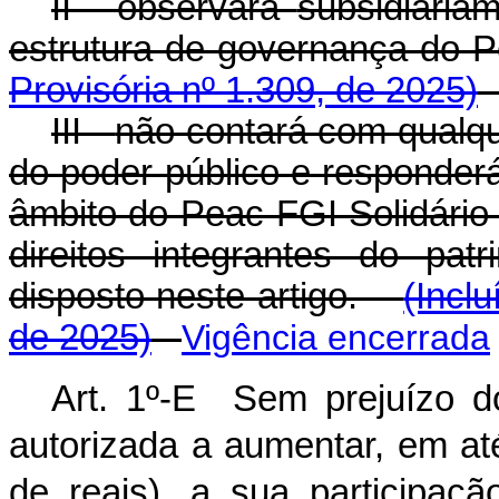
II - observará
subsidiaria
estrutura de governança do 
Provisória nº 1.309, de 2025)
III -
não contará com qualque
do poder público e responder
âmbito do Peac-FGI Solidário 
direitos integrantes do pa
disposto neste artigo.
(Incl
de 2025)
Vigência encerrada
Art. 1º-E Sem prejuízo do
autorizada a aumentar, em at
de reais), a sua participaç