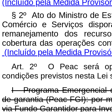
(Incluído pela Medida Provisór
§ 2º Ato do Ministro de Es
Comércio e Serviços dispor
remanejamento dos recurs
cobertura das operações co
(Incluído pela Medida Provisó
Art. 2º O Peac será ope
condições previstos nesta Lei
I - Programa Emergencial 
de garantia (Peac-FGI): por m
via Fundo Garantidor para Inv