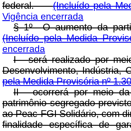
federal.
(Incluído pela Me
Vigência encerrada
§ 1º O aumento da parti
(Incluído pela Medida Provis
encerrada
I - será realizado por me
Desenvolvimento, Indústria
pela Medida Provisória nº 1.3
II - ocorrerá por meio da
patrimônio segregado previsto n
ao Peac-FGI Solidário, com di
finalidade específica de g