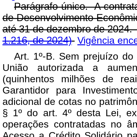
Parágrafo único. A contrat
de Desenvolvimento Econômic
até 31 de dezembro de 202
1.216, de 2024)
Vigência enc
Art. 1º-B. Sem prejuízo do 
União autorizada a aumen
(quinhentos milhões de rea
Garantidor para Investimen
adicional de cotas no patrimôn
§ 1º do art. 4º desta Lei, e
operações contratadas no â
Acesso a Crédito Solidário pa