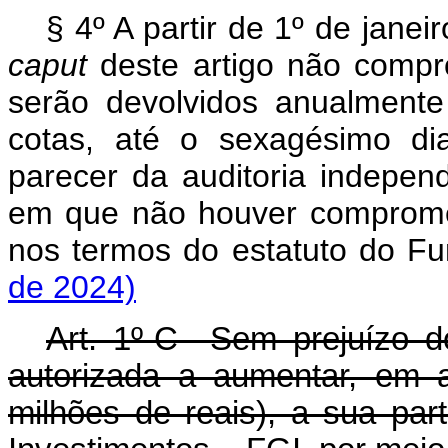
§ 4º A partir de 1º de janei
caput
deste artigo não compr
serão devolvidos anualment
cotas, até o sexagésimo di
parecer da auditoria indepen
em que não houver comprome
nos termos do estatuto do
de 2024)
Art. 1º-C Sem prejuízo do
autorizada a aumentar, em 
milhões de reais), a sua par