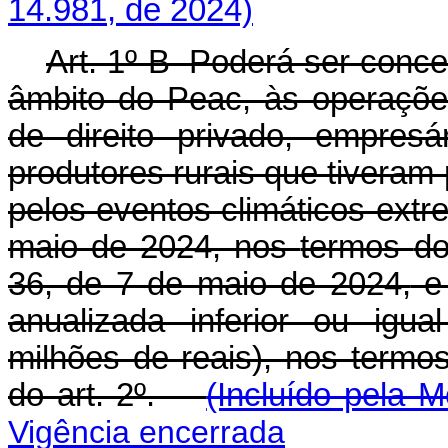
14.981, de 2024)
Art. 1º-B Poderá ser conce
âmbito do Peac, às operaçõe
de direito privado, empresá
produtores rurais que tiveram
pelos eventos climáticos extr
maio de 2024, nos
termos
do
36, de 7 de maio de 2024,
e 
anualizada inferior ou igu
milhões de reais), nos termo
do art. 2º.
(Incluído pela M
Vigência encerrada