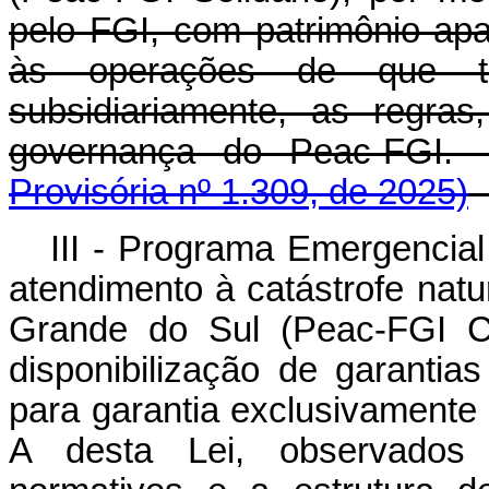
pelo FGI, com patrimônio apa
às operações de que tr
subsidiariamente, as regra
governança do Peac-
Provisória nº 1.309, de 2025)
III - Programa Emergencial
atendimento à catástrofe nat
Grande do Sul (Peac-FGI Cr
disponibilização de garantia
para garantia exclusivamente 
A desta Lei, observados 