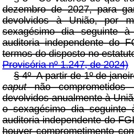
dezembro de 2027, para gar
devolvidos à União, por m
sexagésimo dia seguinte à
auditoria independente do 
termos do disposto no esta
Provisória nº 1.247, de 2024)
§ 4º A partir de 1º de janei
caput
não comprometidos 
devolvidos anualmente à União
o sexagésimo dia seguinte 
auditoria independente do FGI
houver comprometimento com