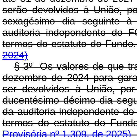
serão devolvidos à União, p
sexagésimo dia seguinte à
auditoria independente do 
termos do estatuto do Fu
2024)
§ 3º Os valores de que tr
dezembro de 2024 para gara
ser devolvidos à União, po
ducentésimo décimo dia segu
da auditoria independente do
termos do estatuto do F
Provisória nº 1.309, de 2025)