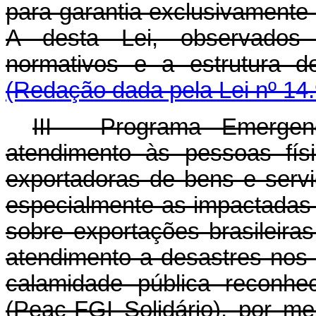
para garantia exclusivamente 
A desta Lei, observados 
normativos e a estrutur
(Redação dada pela Lei nº 14
III - Programa Emergen
atendimento às pessoas físi
exportadoras de bens e serv
especialmente as impactadas p
sobre exportações brasileir
atendimento a desastres nos
calamidade pública reconhe
(Peac-FGI Solidário), por me