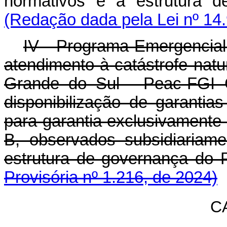
normativos e a estrutur
(Redação dada pela Lei nº 14
IV - Programa Emergencial 
atendimento à catástrofe nat
Grande do Sul - Peac-FGI C
disponibilização de garantia
para garantia exclusivamente 
B, observados subsidiariam
estrutura de governança 
Provisória nº 1.216, de 2024)
C