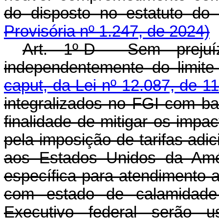
do disposto no estatut
Provisória nº 1.247, de 2024)
Art. 1º-D Sem prejuí
independentemente do limite
caput, da Lei nº 12.087, de 
integralizados no FGI com ba
finalidade de mitigar os imp
pela imposição de tarifas adic
aos Estados Unidos da Amé
específica para atendimento 
com estado de calamidade 
Executivo federal serão u