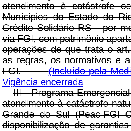
atendimento à catástrofe 
Munícipios do Estado do Ri
Crédito Solidário RS - por me
via FGI, com patrimônio apart
operações de que trata o art
as regras, os normativos e 
FGI.
(Incluído pela Med
Vigência encerrada
III - Programa Emergencial
atendimento à catástrofe nat
Grande do Sul (Peac-FGI Cr
disponibilização de garantia