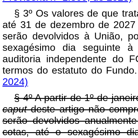
§ 3º Os valores de que tra
até 31 de dezembro de 2027 
serão devolvidos à União, p
sexagésimo dia seguinte à
auditoria independente do 
termos do estatuto do Fu
2024)
§ 4º A partir de 1º de janei
caput
deste artigo não compr
serão devolvidos anualment
cotas, até o sexagésimo di