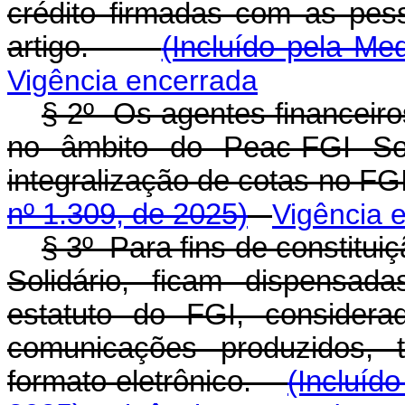
crédito firmadas com as pess
artigo.
(Incluído pela Me
Vigência encerrada
§ 2º Os agentes financeiro
no âmbito do Peac-FGI Sol
integralização de cotas no 
nº 1.309, de 2025)
Vigência 
§ 3º Para fins de constitu
Solidário, ficam dispensad
estatuto do FGI, consider
comunicações produzidos, 
formato eletrônico.
(Incluíd