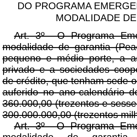
DO PROGRAMA EMERGEN
MODALIDADE DE 
Art. 3º O Programa Emer
modalidade de garantia (Pe
pequeno e médio porte, a as
privado e a sociedades coop
de crédito, que tenham sede 
auferido no ano-calendário d
360.000,00 (trezentos e sessent
300.000.000,00 (trezentos milh
Art. 3º O Programa Emer