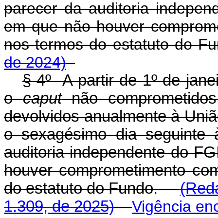
parecer da auditoria indepen
em que não houver comprome
nos termos do estatuto do
de 2024)
§ 4º A partir de 1º de jane
o
caput
não comprometidos 
devolvidos anualmente à União
o sexagésimo dia seguinte 
auditoria independente do FG
houver comprometimento com
do estatuto do Fundo.
(Reda
1.309, de 2025)
Vigência en