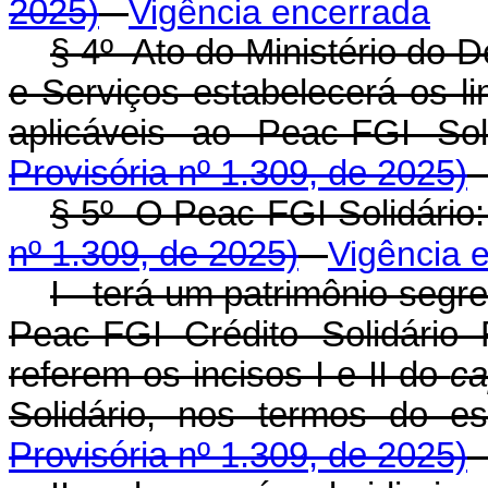
2025)
Vigência encerrada
§ 4º Ato do Ministério do 
e Serviços estabelecerá os li
aplicáveis ao Peac-FGI 
Provisória nº 1.309, de 2025)
§ 5º O Peac-FGI Solidá
nº 1.309, de 2025)
Vigência 
I - terá um patrimônio segr
Peac-FGI Crédito Solidári
referem os incisos I e II do
ca
Solidário, nos termos d
Provisória nº 1.309, de 2025)