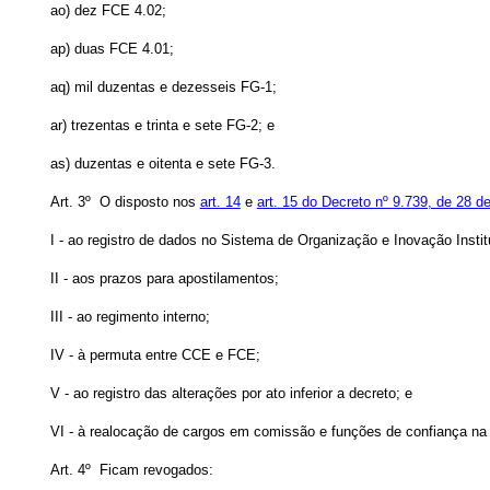
ao) dez FCE 4.02;
ap) duas FCE 4.01;
aq) mil duzentas e dezesseis FG-1;
ar) trezentas e trinta e sete FG-2; e
as) duzentas e oitenta e sete FG-3.
Art. 3º O disposto nos
art. 14
e
art. 15 do Decreto nº 9.739, de 28 
I - ao registro de dados no Sistema de Organização e Inovação Instit
II - aos prazos para apostilamentos;
III - ao regimento interno;
IV - à permuta entre CCE e FCE;
V - ao registro das alterações por ato inferior a decreto; e
VI - à realocação de cargos em comissão e funções de confiança na 
Art. 4º Ficam revogados: