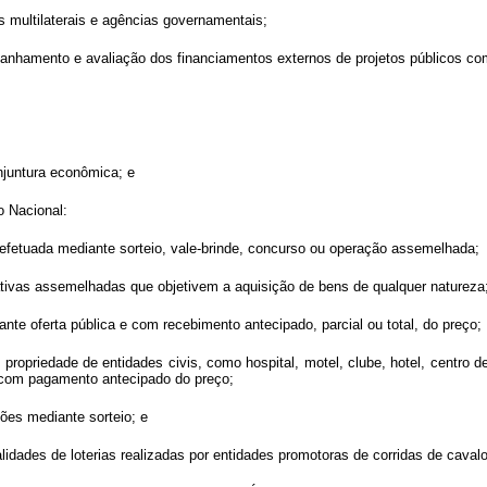
 multilaterais e agências governamentais;
anhamento e avaliação dos financiamentos externos de projetos públicos co
njuntura econômica; e
o Nacional:
o efetuada mediante sorteio, vale-brinde, concurso ou operação assemelhada;
tivas assemelhadas que objetivem a aquisição de bens de qualquer natureza
te oferta pública e com recebimento antecipado, parcial ou total, do preço;
 propriedade de entidades civis, como hospital, motel, clube, hotel, centro 
 com pagamento antecipado do preço;
ões mediante sorteio; e
idades de loterias realizadas por entidades promotoras de corridas de caval