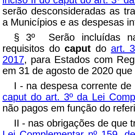
inciso II do caput do art. 3º
serão desconsideradas as tran
a Municípios e as despesas in
§ 3º Serão incluídas na
requisitos do
caput
do
art. 
2017
, para Estados com Reg
em 31 de agosto de 2020 que
I - na despesa corrente de
caput do art. 3º da Lei Com
não pagos em função do refer
II - nas obrigações de que t
Lei Complementar nº 159, de