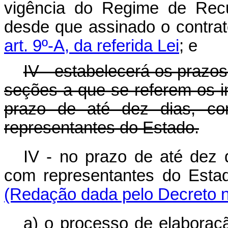
vigência do Regime de Recu
desde que assinado o contrat
art. 9º-A, da referida Lei
; e
IV - estabelecerá os prazo
seções a que se referem os i
prazo de até dez dias, co
representantes do Estado.
IV - no prazo de até dez 
com representantes do Est
(Redação dada pelo Decreto n
a) o processo de elaboraç