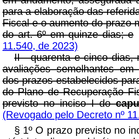
em andamento, assegurada a
para a elaboração das referi
Fiscal e o aumento do prazo m
do art. 6º em quinze dias; e
11.540, de 2023)
II - quarenta e cinco dias,
avaliações semelhantes em 
dos prazos estabelecidos par
do Plano de Recuperação Fi
previsto no inciso I do
capu
(Revogado pelo Decreto nº 11
§ 1º O prazo previsto no in