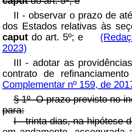
caput
do art. 5º; e
II - observar o prazo de até
dos Estados relativas às seç
caput
do art. 5º; e
(Redaç
2023)
III - adotar as providênci
contrato de refinanciamen
Complementar nº 159, de 201
§ 1º O prazo previsto no in
para:
I - trinta dias, na hipótese