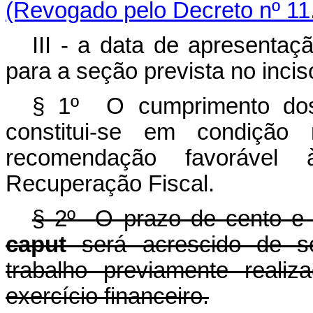
(Revogado pelo Decreto nº 11
III - a data de apresenta
para a seção prevista no inci
§ 1º O cumprimento dos 
constitui-se em condição
recomendação favoráve
Recuperação Fiscal.
§ 2º O prazo de cento e oi
caput
será acrescido de se
trabalho previamente reali
exercício financeiro.