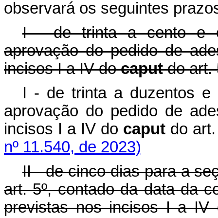
observará os seguintes prazo
I - de trinta a cento e 
aprovação do pedido de ade
incisos I a IV do
caput
do art. 
I - de trinta a duzentos e
aprovação do pedido de ade
incisos I a IV do
caput
do ar
nº 11.540, de 2023)
II - de cinco dias para a s
art. 5º, contado da data da 
previstas nos incisos I a I