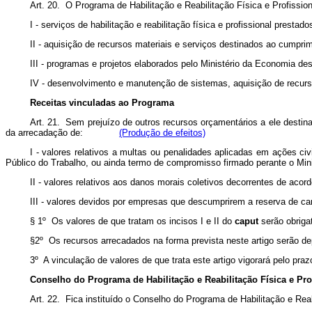
Art. 20. O Programa de Habilitação e Reabilitação Física e Prof
I - serviços de habilitação e reabilitação física e profissional prestad
II - aquisição de recursos materiais e serviços destinados ao cumprim
III - programas e projetos elaborados pelo Ministério da Economia de
IV - desenvolvimento e manutenção de sistemas, aquisição de recurs
Receitas vinculadas ao Programa
Art. 21. Sem prejuízo de outros recursos orçamentários a ele destin
da arrecadação de:
(Produção de efeitos)
I - valores relativos a multas ou penalidades aplicadas em ações ci
Público do Trabalho, ou ainda termo de compromisso firmado perante o Min
II - valores relativos aos danos morais coletivos decorrentes de acor
III - valores devidos por empresas que descumprirem a reserva de car
§ 1º Os valores de que tratam os incisos I e II do
caput
serão obriga
§2º Os recursos arrecadados na forma prevista neste artigo serão d
3º A vinculação de valores de que trata este artigo vigorará pelo pr
Conselho do Programa de Habilitação e Reabilitação Física e Pr
Art. 22. Fica instituído o Conselho do Programa de Habilitação e Rea