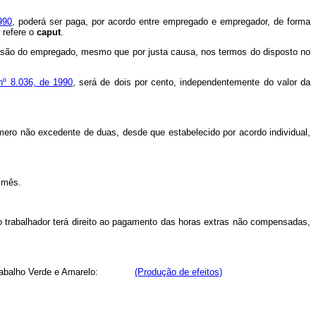
990
, poderá ser paga, por acordo entre empregado e empregador, de forma
 refere o
caput
.
ssão do empregado, mesmo que por justa causa, nos termos do disposto no
 nº 8.036, de 1990
, será de dois por cento, independentemente do valor da
mero não excedente de duas, desde que estabelecido por acordo individual,
 mês.
o trabalhador terá direito ao pagamento das horas extras não compensadas,
abalho Verde e Amarelo:
(Produção de efeitos)