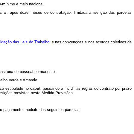
o-mínimo e meio nacional.
rial, após doze meses de contratação, limitada a isenção das parcelas
lidação das Leis do Trabalho
, e nas convenções e nos acordos coletivos da
ransitória de pessoal permanente.
balho Verde e Amarelo.
azo estipulado no
caput
, passando a incidir as regras do contrato por prazo
posições previstas nesta Medida Provisória.
á o pagamento imediato das seguintes parcelas: