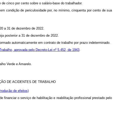
de cinco por cento sobre o salário-base do trabalhador.
 em condição de periculosidade por, no mínimo, cinquenta por cento de sua
2020 a 31 de dezembro de 2022.
seja posterior a 31 de dezembro de 2022.
sformado automaticamente em contrato de trabalho por prazo indeterminado.
Trabalho, aprovada pelo Decreto-Lei nº 5.452, de 1943
.
alho Verde e Amarelo.
UÇÃO DE ACIDENTES DE TRABALHO
Produção de efeitos)
financiar o serviço de habilitação e reabilitação profissional prestado pelo