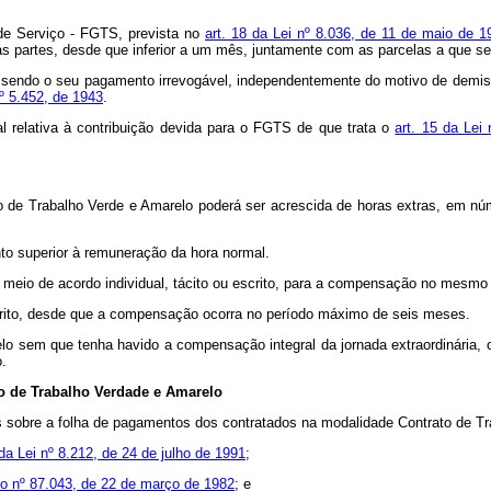
de Serviço - FGTS, prevista no
art. 18 da Lei nº 8.036, de 11 de maio de 1
s partes, desde que inferior a um mês, juntamente com as parcelas a que se
, sendo o seu pagamento irrevogável, independentemente do motivo de demi
º 5.452, de 1943
.
l relativa à contribuição devida para o FGTS de que trata o
art. 15 da Lei
to de Trabalho Verde e Amarelo poderá ser acrescida de horas extras, em nú
to superior à remuneração da hora normal.
meio de acordo individual, tácito ou escrito, para a compensação no mesmo
crito, desde que a compensação ocorra no período máximo de seis meses.
lo sem que tenha havido a compensação integral da jornada extraordinária, 
o.
to de Trabalho Verdade e Amarelo
s sobre a folha de pagamentos dos contratados na modalidade Contrato de Tr
 da Lei nº 8.212, de 24 de julho de 1991
;
to nº 87.043, de 22 de março de 1982
; e