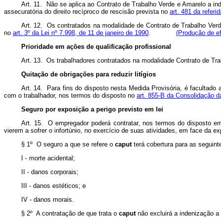
Art. 11. Não se aplica ao Contrato de Trabalho Verde e Amarelo a in
assecuratória do direito recíproco de rescisão prevista no
art. 481 da refer
Art. 12. Os contratados na modalidade de Contrato de Trabalho Verd
no
art. 3º da Lei nº 7.998, de 11 de janeiro de 1990
.
(Produção de ef
Prioridade em ações de qualificação profissional
Art. 13. Os trabalhadores contratados na modalidade Contrato de Trab
Quitação de obrigações para reduzir litígios
Art. 14. Para fins do disposto nesta Medida Provisória, é facultado
com o trabalhador, nos termos do disposto no
art. 855-B da Consolidação d
Seguro por exposição a perigo previsto em lei
Art. 15. O empregador poderá contratar, nos termos do disposto em
vierem a sofrer o infortúnio, no exercício de suas atividades, em face da ex
§ 1º O seguro a que se refere o
caput
terá cobertura para as seguint
I - morte acidental;
II - danos corporais;
III - danos estéticos; e
IV - danos morais.
§ 2º A contratação de que trata o
caput
não excluirá a indenização a