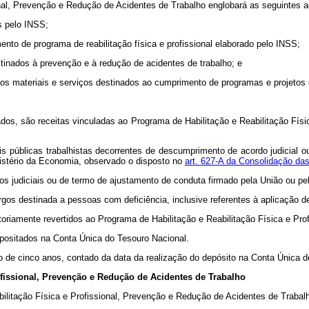
issional, Prevenção e Redução de Acidentes de Trabalho englobará as se
os pelo INSS;
ento de programa de reabilitação física e profissional elaborado pelo INSS;
stinados à prevenção e à redução de acidentes de trabalho; e
os materiais e serviços destinados ao cumprimento de programas e projetos 
ados, são receitas vinculadas ao Programa de Habilitação e Reabilitação Fís
vis públicas trabalhistas decorrentes de descumprimento de acordo judicial 
istério da Economia, observado o disposto no
art. 627-A da Consolidação das
dos judiciais ou de termo de ajustamento de conduta firmado pela União ou pel
gos destinada a pessoas com deficiência, inclusive referentes à aplicação d
toriamente revertidos ao Programa de Habilitação e Reabilitação Física e Pr
epositados na Conta Única do Tesouro Nacional.
azo de cinco anos, contado da data da realização do depósito na Conta Única 
ofissional, Prevenção e Redução de Acidentes de Trabalho
bilitação Física e Profissional, Prevenção e Redução de Acidentes de Trabalho