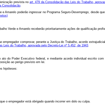
denização prevista no
art. 479 da Consolidação das Leis do Trabalho, aprova
ida Consolidação
.
e e Amarelo poderão ingressar no Programa Seguro-Desemprego, desde que pr
eitos)
alho Verde e Amarelo receberão prioritariamente ações de qualificação profi
 ao empregador comprovar, perante a Justiça do Trabalho, acordo extrajudic
as Leis do Trabalho, aprovada pelo Decreto-Lei nº 5.452, de 1943
.
 ato do Poder Executivo federal, e mediante acordo individual escrito com
posição ao perigo previsto em lei.
es hipóteses:
 que o empregador está obrigado quando incorrer em dolo ou culpa.