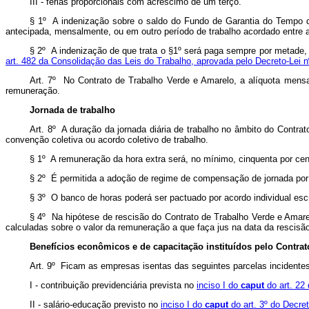
III - férias proporcionais com acréscimo de um terço.
§ 1º A indenização sobre o saldo do Fundo de Garantia do Tempo 
antecipada, mensalmente, ou em outro período de trabalho acordado entre a
§ 2º A indenização de que trata o §1º será paga sempre por metade
art. 482 da Consolidação das Leis do Trabalho, aprovada pelo Decreto-Lei n
Art. 7º No Contrato de Trabalho Verde e Amarelo, a alíquota mensa
remuneração.
Jornada de trabalho
Art. 8º A duração da jornada diária de trabalho no âmbito do Contra
convenção coletiva ou acordo coletivo de trabalho.
§ 1º A remuneração da hora extra será, no mínimo, cinquenta por cen
§ 2º É permitida a adoção de regime de compensação de jornada por 
§ 3º O banco de horas poderá ser pactuado por acordo individual es
§ 4º Na hipótese de rescisão do Contrato de Trabalho Verde e Amare
calculadas sobre o valor da remuneração a que faça jus na data da rescisã
Benefícios econômicos e de capacitação instituídos pelo Contra
Art. 9º Ficam as empresas isentas das seguintes parcelas incidente
I - contribuição previdenciária prevista no
inciso I do
caput
do art. 22
II - salário-educação previsto no
inciso I do
caput
do art. 3º do Decre