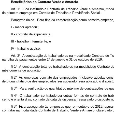
Beneficiários do Contrato Verde e Amarelo
Art. 1º Fica instituído o Contrato de Trabalho Verde e Amarelo, moda
do primeiro emprego em Carteira de Trabalho e Previdência Social.
Parágrafo único. Para fins da caracterização como primeiro emprego,
I - menor aprendiz;
II - contrato de experiência;
III - trabalho intermitente; e
IV - trabalho avulso.
Art. 2º A contratação de trabalhadores na modalidade Contrato de Tr
na folha de pagamentos entre 1º de janeiro e 31 de outubro de 2019.
§ 1º A contratação total de trabalhadores na modalidade Contrato d
mês corrente de apuração.
§ 2º As empresas com até dez empregados, inclusive aquelas constit
de o quantitativo de dez empregados ser superado, será aplicado o disposto
§ 3º Para verificação do quantitativo máximo de contratações de que 
§ 4º O trabalhador contratado por outras formas de contrato de tr
cento e oitenta dias, contado da data de dispensa, ressalvado o disposto no 
§ 5º Fica assegurado às empresas que, em outubro de 2019, apurarem
contratar na modalidade Contrato de Trabalho Verde e Amarelo, observado o