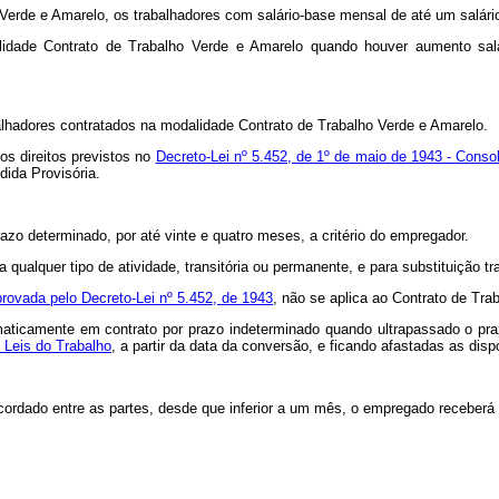
Verde e Amarelo, os trabalhadores com salário-base mensal de até um salári
idade Contrato de Trabalho Verde e Amarelo quando houver aumento sala
balhadores contratados na modalidade Contrato de Trabalho Verde e Amarelo.
os direitos previstos no
Decreto-Lei nº 5.452, de 1º de maio de 1943 - Conso
dida Provisória.
azo determinado, por até vinte e quatro meses, a critério do empregador.
 qualquer tipo de atividade, transitória ou permanente, e para substituição t
provada pelo Decreto-Lei nº 5.452, de 1943
, não se aplica ao Contrato de Tra
maticamente em contrato por prazo indeterminado quando ultrapassado o pr
 Leis do Trabalho
, a partir da data da conversão, e ficando afastadas as dis
 acordado entre as partes, desde que inferior a um mês, o empregado receber