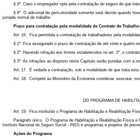
§ 3º Caso o empregador opte pela contratação do seguro de que trat
§ 4º O adicional de periculosidade somente será devido quando houve
jornada normal de trabalho.
Prazo para contratação pela modalidade de Contrato de Trabalho
Art. 16. Fica permitida a contratação de trabalhadores pela modalid
§ 1º Fica assegurado o prazo de contratação de até vinte e quatro me
§ 2º Havendo infração aos limites estabelecidos no art. 2º, o contr
§ 3º As infrações ao disposto neste Capítulo serão punidas com a mu
Art. 17. É vedada a contratação, sob a modalidade de que trata esta 
Art. 18. Compete ao Ministério da Economia coordenar, executar, mon
DO PROGRAMA DE HABILITA
Art. 19. Fica instituído o Programa de Habilitação e Reabilitaçã
Parágrafo único. O Programa de Habilitação e Reabilitação Física e Pr
Instituto Nacional do Seguro Social - INSS e programas e projetos de preve
Ações do Programa