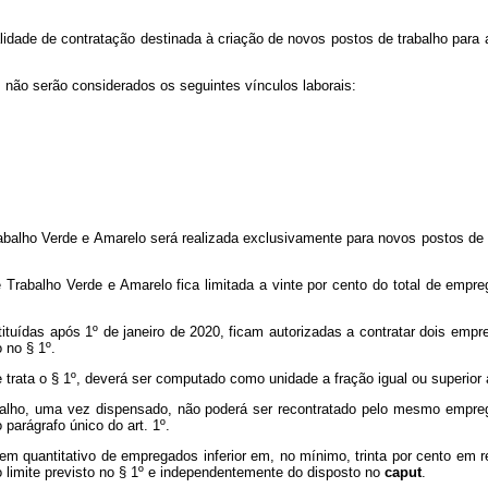
lidade de contratação destinada à criação de novos postos de trabalho para a
 não serão considerados os seguintes vínculos laborais:
abalho Verde e Amarelo será realizada exclusivamente para novos postos de 
e Trabalho Verde e Amarelo fica limitada a vinte por cento do total de em
uídas após 1º de janeiro de 2020, ficam autorizadas a contratar dois empr
 no § 1º.
trata o § 1º, deverá ser computado como unidade a fração igual ou superior a
abalho, uma vez dispensado, não poderá ser recontratado pelo mesmo empre
parágrafo único do art. 1º.
 quantitativo de empregados inferior em, no mínimo, trinta por cento em re
 limite previsto no § 1º e independentemente do disposto no
caput
.